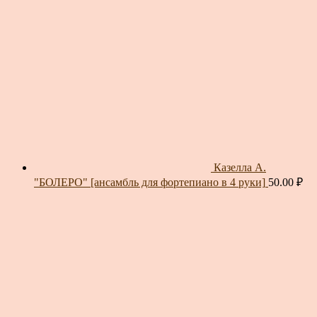
Казелла А.
"БОЛЕРО" [ансамбль для фортепиано в 4 руки]
50.00
₽