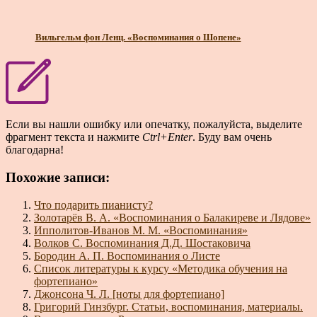
Вильгельм фон Ленц. «Воспоминания о Шопене»
Если вы нашли ошибку или опечатку, пожалуйста, выделите
фрагмент текста и нажмите
Ctrl+Enter
. Буду вам очень
благодарна!
Похожие записи:
Что подарить пианисту?
Золотарёв В. А. «Воспоминания о Балакиреве и Лядове»
Ипполитов-Иванов М. М. «Воспоминания»
Волков С. Воспоминания Д.Д. Шостаковича
Бородин А. П. Воспоминания о Листе
Список литературы к курсу «Методика обучения на
фортепиано»
Джонсона Ч. Л. [ноты для фортепиано]
Григорий Гинзбург. Статьи, воспоминания, материалы.