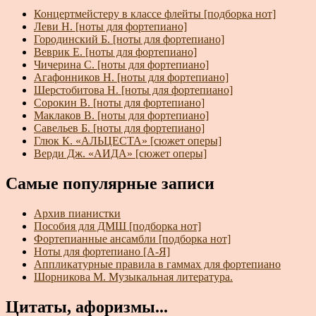
Концертмейстеру в классе флейты [подборка нот]
Леви Н. [ноты для фортепиано]
Городинский Б. [ноты для фортепиано]
Веврик Е. [ноты для фортепиано]
Чичерина С. [ноты для фортепиано]
Агафонников Н. [ноты для фортепиано]
Шерстобитова Н. [ноты для фортепиано]
Сорокин В. [ноты для фортепиано]
Маклаков В. [ноты для фортепиано]
Савельев Б. [ноты для фортепиано]
Глюк К. «АЛЬЦЕСТА» [сюжет оперы]
Верди Дж. «АИДА» [сюжет оперы]
Самые популярные записи
Архив пианистки
Пособия для ДМШ [подборка нот]
Фортепианные ансамбли [подборка нот]
Ноты для фортепиано [А-Я]
Аппликатурные правила в гаммах для фортепиано
Шорникова М. Музыкальная литература.
Цитаты, афоризмы...