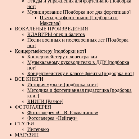
Этюды и упражнения для фортепиано [подборка
нот]
Музицирование [Подборка нот для фортепиано]
Пьесы для фортепиано [Подборка от
Максима]
ВОКАЛЬНЫЕ ПРОИЗВЕДЕНИЯ
КЛАВИРЫ опер и балетов
Песни военных и послевоенных лет [Подборка
нот]
Концертмейстеру [подборки нот]
Концертмейстеру в хореографии
Музыкальному руководителю в ДДУ [подборка
нот]
Концертмейстеру в классе флейты [подборка нот]
ВСЕ КНИГИ
История музыки [подборка книг]
Методика и фортепианная педагогика [подборка
книг]
КНИГИ [Разное]
ФОТОГАЛЕРЕЯ
Фотогалерея «С. В. Рахманинов»
Фотогалерея «Нейгауз»
СТАТЬИ
Интервью
МАГАЗИН