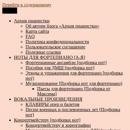
Перейти к содержимому
Меню
Архив пианистки
Всё для пианистов: ноты, книги, музыка, статьи…
Архив пианистки
Об авторе блога «Архив пианистки»
Карта сайта
FAQ
Политика конфиденциальности
Пользовательское соглашение
Полезные ссылки
НОТЫ ДЛЯ ФОРТЕПИАНО [А-Я]
Фортепианные ансамбли [подборка нот]
Пособия для ДМШ [подборка нот]
Этюды и упражнения для фортепиано [подборка
нот]
Музицирование [Подборка нот для фортепиано]
Пьесы для фортепиано [Подборка от
Максима]
ВОКАЛЬНЫЕ ПРОИЗВЕДЕНИЯ
КЛАВИРЫ опер и балетов
Песни военных и послевоенных лет [Подборка
нот]
Концертмейстеру [подборки нот]
Концертмейстеру в хореографии