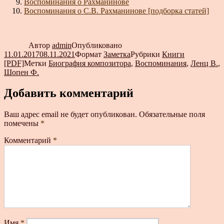
Воспоминания о Рахманинове
Воспоминания о С.В. Рахманинове [подборка статей]
Автор
admin
Опубликовано
11.01.2017
08.11.2021
Формат
Заметка
Рубрики
Книги
[PDF]
Метки
Биография композитора
,
Воспоминания
,
Ленц В.
,
Шопен Ф.
Добавить комментарий
Ваш адрес email не будет опубликован.
Обязательные поля
помечены
*
Комментарий
*
Имя
*