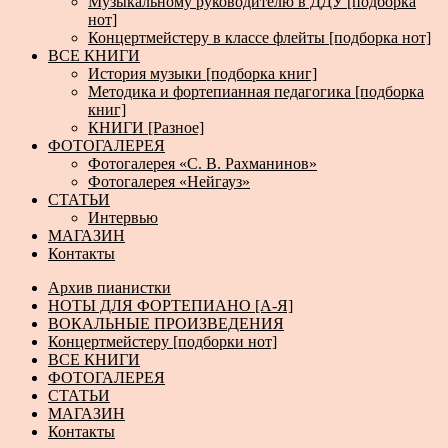
Музыкальному руководителю в ДДУ [подборка
нот]
Концертмейстеру в классе флейты [подборка нот]
ВСЕ КНИГИ
История музыки [подборка книг]
Методика и фортепианная педагогика [подборка
книг]
КНИГИ [Разное]
ФОТОГАЛЕРЕЯ
Фотогалерея «С. В. Рахманинов»
Фотогалерея «Нейгауз»
СТАТЬИ
Интервью
МАГАЗИН
Контакты
Архив пианистки
НОТЫ ДЛЯ ФОРТЕПИАНО [А-Я]
ВОКАЛЬНЫЕ ПРОИЗВЕДЕНИЯ
Концертмейстеру [подборки нот]
ВСЕ КНИГИ
ФОТОГАЛЕРЕЯ
СТАТЬИ
МАГАЗИН
Контакты