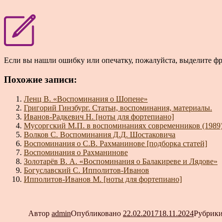
Если вы нашли ошибку или опечатку, пожалуйста, выделите ф
Похожие записи:
Ленц В. «Воспоминания о Шопене»
Григорий Гинзбург. Статьи, воспоминания, материалы.
Иванов-Радкевич Н. [ноты для фортепиано]
Мусоргский М.П. в воспоминаниях современников (1989
Волков С. Воспоминания Д.Д. Шостаковича
Воспоминания о С.В. Рахманинове [подборка статей]
Воспоминания о Рахманинове
Золотарёв В. А. «Воспоминания о Балакиреве и Лядове»
Богуславский С. Ипполитов-Иванов
Ипполитов-Иванов М. [ноты для фортепиано]
Автор
admin
Опубликовано
22.02.2017
18.11.2024
Рубрик