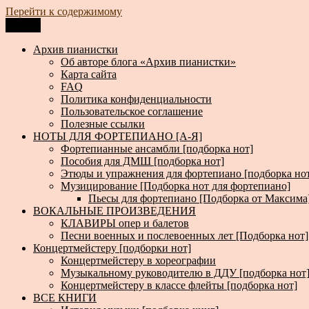
Перейти к содержимому
Меню
Архив пианистки
Всё для пианистов: ноты, книги, музыка, статьи…
Архив пианистки
Об авторе блога «Архив пианистки»
Карта сайта
FAQ
Политика конфиденциальности
Пользовательское соглашение
Полезные ссылки
НОТЫ ДЛЯ ФОРТЕПИАНО [А-Я]
Фортепианные ансамбли [подборка нот]
Пособия для ДМШ [подборка нот]
Этюды и упражнения для фортепиано [подборка но
Музицирование [Подборка нот для фортепиано]
Пьесы для фортепиано [Подборка от Максима
ВОКАЛЬНЫЕ ПРОИЗВЕДЕНИЯ
КЛАВИРЫ опер и балетов
Песни военных и послевоенных лет [Подборка нот]
Концертмейстеру [подборки нот]
Концертмейстеру в хореографии
Музыкальному руководителю в ДДУ [подборка нот
Концертмейстеру в классе флейты [подборка нот]
ВСЕ КНИГИ