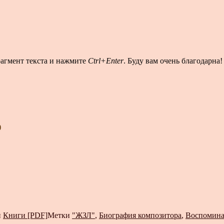
рагмент текста и нажмите
Ctrl+Enter
. Буду вам очень благодарна!
)
и
Книги [PDF]
Метки
"ЖЗЛ"
,
Биография композитора
,
Воспомин