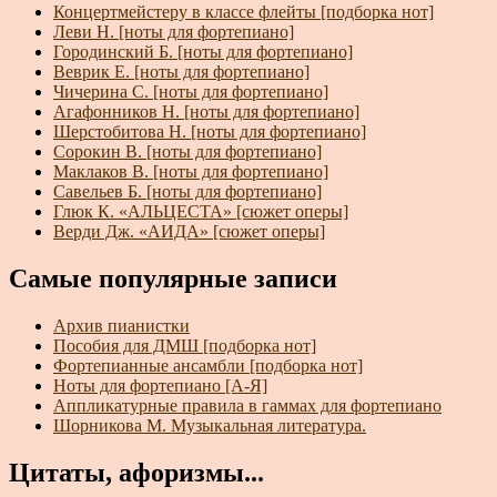
Концертмейстеру в классе флейты [подборка нот]
Леви Н. [ноты для фортепиано]
Городинский Б. [ноты для фортепиано]
Веврик Е. [ноты для фортепиано]
Чичерина С. [ноты для фортепиано]
Агафонников Н. [ноты для фортепиано]
Шерстобитова Н. [ноты для фортепиано]
Сорокин В. [ноты для фортепиано]
Маклаков В. [ноты для фортепиано]
Савельев Б. [ноты для фортепиано]
Глюк К. «АЛЬЦЕСТА» [сюжет оперы]
Верди Дж. «АИДА» [сюжет оперы]
Самые популярные записи
Архив пианистки
Пособия для ДМШ [подборка нот]
Фортепианные ансамбли [подборка нот]
Ноты для фортепиано [А-Я]
Аппликатурные правила в гаммах для фортепиано
Шорникова М. Музыкальная литература.
Цитаты, афоризмы...