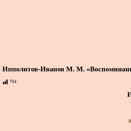
Ипполитов-Иванов М. М. «Воспоминан
704
И
И