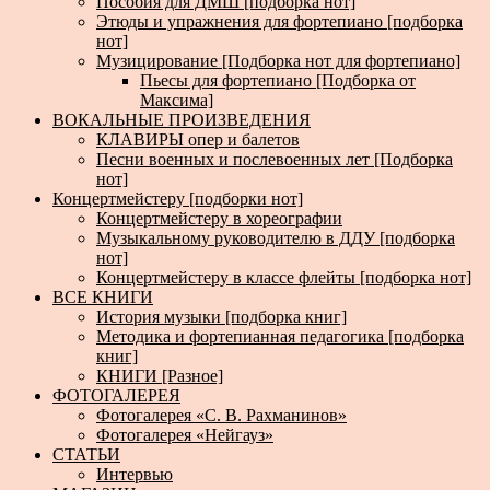
Пособия для ДМШ [подборка нот]
Этюды и упражнения для фортепиано [подборка
нот]
Музицирование [Подборка нот для фортепиано]
Пьесы для фортепиано [Подборка от
Максима]
ВОКАЛЬНЫЕ ПРОИЗВЕДЕНИЯ
КЛАВИРЫ опер и балетов
Песни военных и послевоенных лет [Подборка
нот]
Концертмейстеру [подборки нот]
Концертмейстеру в хореографии
Музыкальному руководителю в ДДУ [подборка
нот]
Концертмейстеру в классе флейты [подборка нот]
ВСЕ КНИГИ
История музыки [подборка книг]
Методика и фортепианная педагогика [подборка
книг]
КНИГИ [Разное]
ФОТОГАЛЕРЕЯ
Фотогалерея «С. В. Рахманинов»
Фотогалерея «Нейгауз»
СТАТЬИ
Интервью