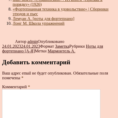
порядку» (1926)
«Фортепианная техника в удовольствие» | Сборники
этюдов и пьес
Лемуан А. [ноты для фортепиано]
Лонг М. Школа упражнений
Автор
admin
Опубликовано
24.01.2023
24.01.2023
Формат
Заметка
Рубрики
Ноты для
фортепиано [А-Я]
Метки
Мармонтель А.
Добавить комментарий
Ваш адрес email не будет опубликован.
Обязательные поля
помечены
*
Комментарий
*