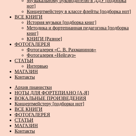
Музыкальному руководителю в ДДУ [подборка
нот]
Концертмейстеру в классе флейты [подборка нот]
ВСЕ КНИГИ
История музыки [подборка книг]
Методика и фортепианная педагогика [подборка
книг]
КНИГИ [Разное]
ФОТОГАЛЕРЕЯ
Фотогалерея «С. В. Рахманинов»
Фотогалерея «Нейгауз»
СТАТЬИ
Интервью
МАГАЗИН
Контакты
Архив пианистки
НОТЫ ДЛЯ ФОРТЕПИАНО [А-Я]
ВОКАЛЬНЫЕ ПРОИЗВЕДЕНИЯ
Концертмейстеру [подборки нот]
ВСЕ КНИГИ
ФОТОГАЛЕРЕЯ
СТАТЬИ
МАГАЗИН
Контакты