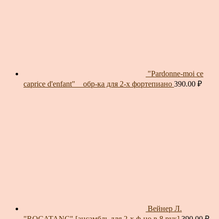
"Pardonne-moi ce
caprice d'enfant" _ обр-ка для 2-х фортепиано
390.00
₽
Вейнер Л.
"ROCATANC" [ансамбль для 2-х ф-но в 8 рук]
390.00
₽