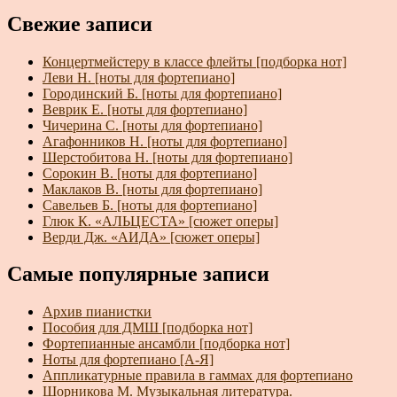
Свежие записи
Концертмейстеру в классе флейты [подборка нот]
Леви Н. [ноты для фортепиано]
Городинский Б. [ноты для фортепиано]
Веврик Е. [ноты для фортепиано]
Чичерина С. [ноты для фортепиано]
Агафонников Н. [ноты для фортепиано]
Шерстобитова Н. [ноты для фортепиано]
Сорокин В. [ноты для фортепиано]
Маклаков В. [ноты для фортепиано]
Савельев Б. [ноты для фортепиано]
Глюк К. «АЛЬЦЕСТА» [сюжет оперы]
Верди Дж. «АИДА» [сюжет оперы]
Самые популярные записи
Архив пианистки
Пособия для ДМШ [подборка нот]
Фортепианные ансамбли [подборка нот]
Ноты для фортепиано [А-Я]
Аппликатурные правила в гаммах для фортепиано
Шорникова М. Музыкальная литература.