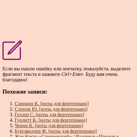
Если вы нашли ошибку или опечатку, пожалуйста, выделите
фрагмент текста и нажмите
Ctrl+Enter
. Буду вам очень
благодарна!
Похожие записи:
Сорокин К. [ноты для фортепиано]
Слонов Ю. [ноты для фортепиано]
Геллер С. [ноты для фортепиано]
Гурлитт К. [ноты для фортепиано]
Черни К. [ноты для фортепиано]
Бургмюллер Ф. [ноты для фортепиано]
Жан Кокто «Стравинский» / Из книги «Призыв к