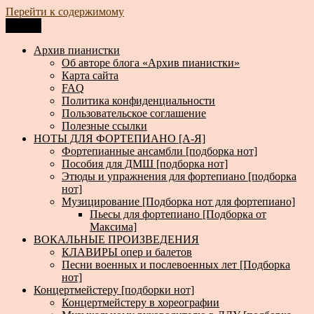
Перейти к содержимому
Меню
Архив пианистки
Всё для пианистов: ноты, книги, музыка, статьи…
Архив пианистки
Об авторе блога «Архив пианистки»
Карта сайта
FAQ
Политика конфиденциальности
Пользовательское соглашение
Полезные ссылки
НОТЫ ДЛЯ ФОРТЕПИАНО [А-Я]
Фортепианные ансамбли [подборка нот]
Пособия для ДМШ [подборка нот]
Этюды и упражнения для фортепиано [подборка
нот]
Музицирование [Подборка нот для фортепиано]
Пьесы для фортепиано [Подборка от
Максима]
ВОКАЛЬНЫЕ ПРОИЗВЕДЕНИЯ
КЛАВИРЫ опер и балетов
Песни военных и послевоенных лет [Подборка
нот]
Концертмейстеру [подборки нот]
Концертмейстеру в хореографии