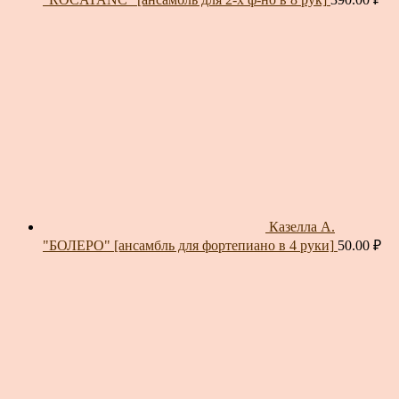
Казелла А.
"БОЛЕРО" [ансамбль для фортепиано в 4 руки]
50.00
₽