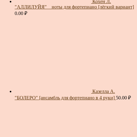
Кохен Л.
"АЛЛИЛУЙЯ" _ ноты для фортепиано [лёгкий вариант]
0.00
₽
Казелла А.
"БОЛЕРО" [ансамбль для фортепиано в 4 руки]
50.00
₽