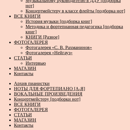
Музыкальному руководителю в ДДУ [подборка
нот]
Концертмейстеру в классе флейты [подборка нот]
ВСЕ КНИГИ
История музыки [подборка книг]
Методика и фортепианная педагогика [подборка
книг]
КНИГИ [Разное]
ФОТОГАЛЕРЕЯ
Фотогалерея «С. В. Рахманинов»
Фотогалерея «Нейгауз»
СТАТЬИ
Интервью
МАГАЗИН
Контакты
Архив пианистки
НОТЫ ДЛЯ ФОРТЕПИАНО [А-Я]
ВОКАЛЬНЫЕ ПРОИЗВЕДЕНИЯ
Концертмейстеру [подборки нот]
ВСЕ КНИГИ
ФОТОГАЛЕРЕЯ
СТАТЬИ
МАГАЗИН
Контакты