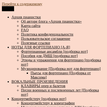
Перейти к содержимому
Меню
Архив пианистки
Всё для пианистов: ноты, книги, музыка, статьи…
Архив пианистки
Об авторе блога «Архив пианистки»
Карта сайта
FAQ
Политика конфиденциальности
Пользовательское соглашение
Полезные ссылки
НОТЫ ДЛЯ ФОРТЕПИАНО [А-Я]
Фортепианные ансамбли [подборка нот]
Пособия для ДМШ [подборка нот]
Этюды и упражнения для фортепиано [подборка
нот]
Музицирование [Подборка нот для фортепиано]
Пьесы для фортепиано [Подборка от
Максима]
ВОКАЛЬНЫЕ ПРОИЗВЕДЕНИЯ
КЛАВИРЫ опер и балетов
Песни военных и послевоенных лет [Подборка
нот]
Концертмейстеру [подборки нот]
Концертмейстеру в хореографии