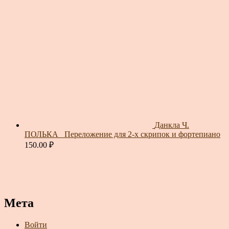
Данкла Ч.
ПОЛЬКА_ Переложение для 2-х скрипок и фортепиано
150.00
₽
Мета
Войти