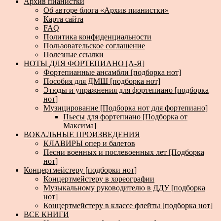
Архив пианистки
Об авторе блога «Архив пианистки»
Карта сайта
FAQ
Политика конфиденциальности
Пользовательское соглашение
Полезные ссылки
НОТЫ ДЛЯ ФОРТЕПИАНО [А-Я]
Фортепианные ансамбли [подборка нот]
Пособия для ДМШ [подборка нот]
Этюды и упражнения для фортепиано [подборка
нот]
Музицирование [Подборка нот для фортепиано]
Пьесы для фортепиано [Подборка от
Максима]
ВОКАЛЬНЫЕ ПРОИЗВЕДЕНИЯ
КЛАВИРЫ опер и балетов
Песни военных и послевоенных лет [Подборка
нот]
Концертмейстеру [подборки нот]
Концертмейстеру в хореографии
Музыкальному руководителю в ДДУ [подборка
нот]
Концертмейстеру в классе флейты [подборка нот]
ВСЕ КНИГИ