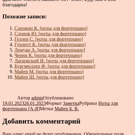
благодарна!
Похожие записи:
Сорокин К. [ноты для фортепиано]
Слонов Ю. [ноты для фортепиано]
Геллер С. [ноты для фортепиано]
Гурлитт К. [ноты для фортепиано]
Лемуан А. [ноты для фортепиано]
Черни К. [ноты для фортепиано]
Ласковский И. [ноты для фортепиано]
Бургмюллер Ф. [ноты для фортепиано]
Майер М. [ноты для фортепиано]
Майер Ш. [ноты для фортепиано]
Автор
admin
Опубликовано
19.01.2023
26.01.2023
Формат
Заметка
Рубрики
Ноты для
фортепиано [А-Я]
Метки
Майер Б. В.
Добавить комментарий
Ваш адрес email не будет опубликован.
Обязательные поля