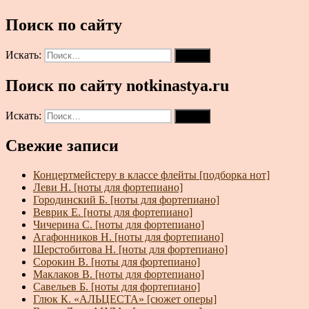
Поиск по сайту
Искать:
Поиск
Поиск по сайту notkinastya.ru
Искать:
Поиск
Свежие записи
Концертмейстеру в классе флейты [подборка нот]
Леви Н. [ноты для фортепиано]
Городинский Б. [ноты для фортепиано]
Веврик Е. [ноты для фортепиано]
Чичерина С. [ноты для фортепиано]
Агафонников Н. [ноты для фортепиано]
Шерстобитова Н. [ноты для фортепиано]
Сорокин В. [ноты для фортепиано]
Маклаков В. [ноты для фортепиано]
Савельев Б. [ноты для фортепиано]
Глюк К. «АЛЬЦЕСТА» [сюжет оперы]