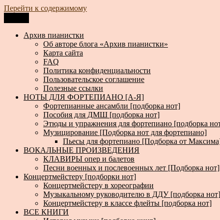
Перейти к содержимому
Меню
Архив пианистки
Всё для пианистов: ноты, книги, музыка, статьи…
Архив пианистки
Об авторе блога «Архив пианистки»
Карта сайта
FAQ
Политика конфиденциальности
Пользовательское соглашение
Полезные ссылки
НОТЫ ДЛЯ ФОРТЕПИАНО [А-Я]
Фортепианные ансамбли [подборка нот]
Пособия для ДМШ [подборка нот]
Этюды и упражнения для фортепиано [подборка но
Музицирование [Подборка нот для фортепиано]
Пьесы для фортепиано [Подборка от Максима
ВОКАЛЬНЫЕ ПРОИЗВЕДЕНИЯ
КЛАВИРЫ опер и балетов
Песни военных и послевоенных лет [Подборка нот]
Концертмейстеру [подборки нот]
Концертмейстеру в хореографии
Музыкальному руководителю в ДДУ [подборка нот
Концертмейстеру в классе флейты [подборка нот]
ВСЕ КНИГИ