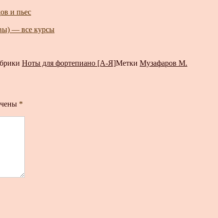
ов и пьес
авы) — все курсы
брики
Ноты для фортепиано [А-Я]
Метки
Музафаров М.
ечены
*