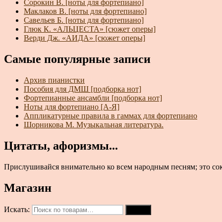
Сорокин В. [ноты для фортепиано]
Маклаков В. [ноты для фортепиано]
Савельев Б. [ноты для фортепиано]
Глюк К. «АЛЬЦЕСТА» [сюжет оперы]
Верди Дж. «АИДА» [сюжет оперы]
Самые популярные записи
Архив пианистки
Пособия для ДМШ [подборка нот]
Фортепианные ансамбли [подборка нот]
Ноты для фортепиано [А-Я]
Аппликатурные правила в гаммах для фортепиано
Шорникова М. Музыкальная литература.
Цитаты, афоризмы...
Прислушивайся внимательно ко всем народным песням; это сок
Магазин
Искать:
Поиск