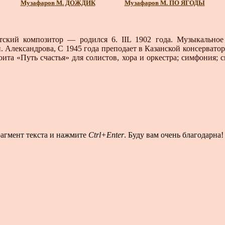
Музафаров М. ДОЖДИК
Музафаров М. ПО ЯГОДЫ
ский композитор — родился 6. IIL 1902 года. Музыкальное
. Александрова, С 1945 года преподает в Казанской консервато
юита «Путь счастья» для солистов, хора и оркестра; симфония; 
рагмент текста и нажмите
Ctrl+Enter
. Буду вам очень благодарна!