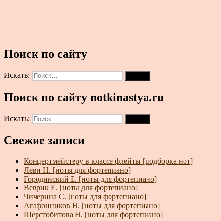
Поиск по сайту
Искать:
Поиск
Поиск по сайту notkinastya.ru
Искать:
Поиск
Свежие записи
Концертмейстеру в классе флейты [подборка нот]
Леви Н. [ноты для фортепиано]
Городинский Б. [ноты для фортепиано]
Веврик Е. [ноты для фортепиано]
Чичерина С. [ноты для фортепиано]
Агафонников Н. [ноты для фортепиано]
Шерстобитова Н. [ноты для фортепиано]