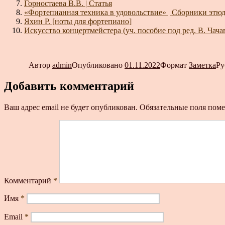
Горностаева В.В. | Статья
«Фортепианная техника в удовольствие» | Сборники этюд
Яхин Р. [ноты для фортепиано]
Искусство концертмейстера (уч. пособие под ред. В. Чач
Автор
admin
Опубликовано
01.11.2022
Формат
Заметка
Ру
Добавить комментарий
Ваш адрес email не будет опубликован.
Обязательные поля пом
Комментарий
*
Имя
*
Email
*