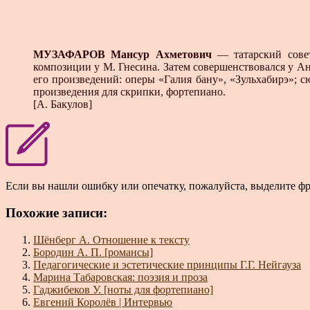
МУЗАФАРОВ Мансур Ахметович
— татарский совет
композиции у М. Гнесина. Затем совершенствовался у Ан
его произведений: оперы «Галия бану», «Зульхабирэ»; с
произведения для скрипки, фортепиано.
[А. Бакулов]
Если вы нашли ошибку или опечатку, пожалуйста, выделите ф
Похожие записи:
Шёнберг А. Отношение к тексту
Бородин А. П. [романсы]
Педагогические и эстетические принципы Г.Г. Нейгауза
Марина Табаровская: поэзия и проза
Гаджибеков У. [ноты для фортепиано]
Евгений Королёв | Интервью