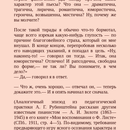
характер этой пьесы? Что она — драматична,
трагична, лирична, романтична, юмористична,
героична, возвышенна, мистична? Ну, почему же
вы молчите?
После такой тирады я обычно что-то бормотал,
чаще всего изрекая какую-нибудь глупость — по
причине благоговейного страха, который он мне
внушал. В конце концов, перепробовав несколько
его наводящих указаний, я попадал в цель. «Ну,
наконец-то! — говорил он тогда. — Итак, она
юмористична? Отлично! И рапсодична, свободна
по форме,— не так ли? Вы понимаете, в чем
дело?»
— Да,— говорил я в ответ.
— Что ж, очень хорошо, — отвечал он, — теперь
докажите это.— И я опять начинал все сначала.
(Аналогичный эпизод из педагогической
практики А. Г. Рубинштейна рассказан другим
известным пианистом — А. И. Зилоти (1863—
1945) в его книге «Мои воспоминания о Ф. Листе»
(СПб.. 1911, стр. 4—5). По-видимому, требование
предваряющего игру ясного осознания характера и