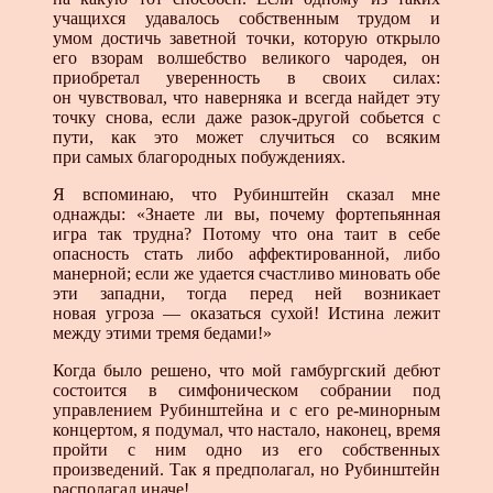
учащихся удавалось собственным трудом и
умом достичь заветной точки, которую открыло
его взорам волшебство великого чародея, он
приобретал уверенность в своих силах:
он чувствовал, что наверняка и всегда найдет эту
точку снова, если даже разок-другой собьется с
пути, как это может случиться со всяким
при самых благородных побуждениях.
Я вспоминаю, что Рубинштейн сказал мне
однажды: «Знаете ли вы, почему фортепьянная
игра так трудна? Потому что она таит в себе
опасность стать либо аффектированной, либо
манерной; если же удается счастливо миновать обе
эти западни, тогда перед ней возникает
новая угроза — оказаться сухой! Истина лежит
между этими тремя бедами!»
Когда было решено, что мой гамбургский дебют
состоится в симфоническом собрании под
управлением Рубинштейна и с его ре-минорным
концертом, я подумал, что настало, наконец, время
пройти с ним одно из его собственных
произведений. Так я предполагал, но Рубинштейн
располагал иначе!