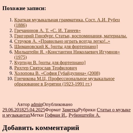
Похожие записи:
Краткая музыкальная грамматика. Сост. А.И. Рубец
(1886)
Гречанинов А. Т. «С. И. Танеев»
Григорий Гинзбург. Статьи, воспоминания, материалы.
Струков А. «Правильно играть всегда легко!..»
Шимановский К. [ноты для фортепиано]
Мильштейн Я. «Константин Николаевич Игумнов»
(1975)
Куртиди В. [ноты для фортепиано]
Рихтер Святослав Теофилович
Холопова В. «София Губайдулина» (2008)
Гончикова М.Ц. Профессиональное музыкальное
образование в Бурятии (1923-1991 гг.)
Автор
admin
Опубликовано
29.06.2018
25.04.2025
Формат
Заметка
Рубрики
Статьи о музыке
и музыкантах
Метки
Гофман И.
,
Рубинштейн А.
Добавить комментарий