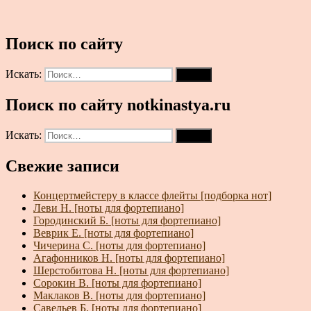
Поиск по сайту
Искать:
Поиск
Поиск по сайту notkinastya.ru
Искать:
Поиск
Свежие записи
Концертмейстеру в классе флейты [подборка нот]
Леви Н. [ноты для фортепиано]
Городинский Б. [ноты для фортепиано]
Веврик Е. [ноты для фортепиано]
Чичерина С. [ноты для фортепиано]
Агафонников Н. [ноты для фортепиано]
Шерстобитова Н. [ноты для фортепиано]
Сорокин В. [ноты для фортепиано]
Маклаков В. [ноты для фортепиано]
Савельев Б. [ноты для фортепиано]