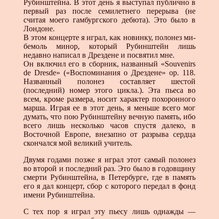
Рубинштейна. В этот день я выступал публично в
первый раз после семилетнего перерыва (не
считая моего гамбургского дебюта). Это было в
Лондоне.
В этом концерте я играл, как новинку, полонез ми-
бемоль минор, который Рубинштейн лишь
недавно написал в Дрездене и посвятил мне.
Он включил его в сборник, названный «Souvenirs
de Dresde» («Воспоминания о Дрездене» ор. 118.
Названный полонез составляет шестой
(последний) номер этого цикла.). Эта пьеса во
всем, кроме размера, носит характер похоронного
марша. Играя ее в этот день, я меньше всего мог
думать, что пою Рубинштейну вечную память, ибо
всего лишь несколько часов спустя далеко, в
Восточной Европе, внезапно от разрыва сердца
скончался мой великий учитель.
Двумя годами позже я играл этот самый полонез
во второй и последний раз. Это было в годовщину
смерти Рубинштейна, в Петербурге, где в память
его я дал концерт, сбор с которого передал в фонд
имени Рубинштейна.
С тех пор я играл эту пьесу лишь однажды —