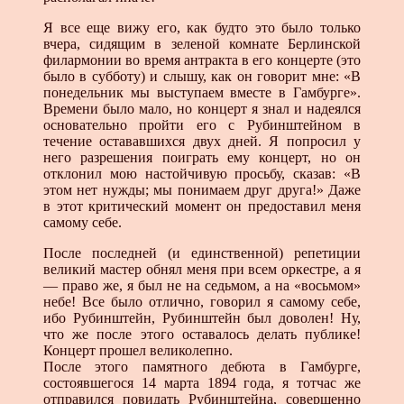
Я все еще вижу его, как будто это было только
вчера, сидящим в зеленой комнате Берлинской
филармонии во время антракта в его концерте (это
было в субботу) и слышу, как он говорит мне: «В
понедельник мы выступаем вместе в Гамбурге».
Времени было мало, но концерт я знал и надеялся
основательно пройти его с Рубинштейном в
течение остававшихся двух дней. Я попросил у
него разрешения поиграть ему концерт, но он
отклонил мою настойчивую просьбу, сказав: «В
этом нет нужды; мы понимаем друг друга!» Даже
в этот критический момент он предоставил меня
самому себе.
После последней (и единственной) репетиции
великий мастер обнял меня при всем оркестре, а я
— право же, я был не на седьмом, а на «восьмом»
небе! Все было отлично, говорил я самому себе,
ибо Рубинштейн, Рубинштейн был доволен! Ну,
что же после этого оставалось делать публике!
Концерт прошел великолепно.
После этого памятного дебюта в Гамбурге,
состоявшегося 14 марта 1894 года, я тотчас же
отправился повидать Рубинштейна, совершенно