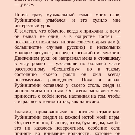
— у вас».
Поняв сразу музыкальный смысл моих слов,
Рубинштейн улыбался, и это сулило мне
интересный урок.
Я заметил, что обычно, когда я приходил к нему,
он бывал не один, а в обществе гостей —
нескольких пожилых, иногда совсем старых дам (в
большинстве случаев русских) и нескольких
молодых девушек, но редко кого-либо из мужчин.
Движением руки он направлял меня к стоявшему
в углу роялю — ужасающе по большей части
расстроенному «Бехштейну»; но к такому
состоянию своего рояля он был всегда
невозмутимо равнодушен. Пока я играл,
Рубинштейн оставался у своего стола, следя за
исполнением по нотам. Он всегда заставлял меня
приносить с собой ноты, настаивая на том, чтобы
я играл всё в точности так, как написано!
Глазами, прикованными к нотным страницам,
Рубинштейн следил за каждой нотой моей игры.
Он, несомненно, был педантом, буквоедом, как бы
это ни казалось невероятным, особенно если
принять во внимание вольности, которые он