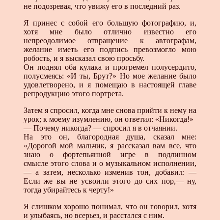
не подозревая, что увижу его в последний раз.
Я принес с собой его большую фотографию, и,
хотя мне было отлично известно его
непреодолимое отвращение к автографам,
желание иметь его подпись превозмогло мою
робость, и я высказал свою просьбу.
Он поднял оба кулака и прогремел полусердито,
полусмеясь: «И ты, Брут?» Но мое желание было
удовлетворено, и я помещаю в настоящей главе
репродукцию этого портрета.
Затем я спросил, когда мне снова прийти к нему на
урок; к моему изумлению, он ответил: «Никогда!»
— Почему никогда? — спросил я в отчаянии.
На это он, благородная душа, сказал мне:
«Дорогой мой мальчик, я рассказал вам все, что
знаю о фортепьянной игре в подлинном
смысле этого слова и о музыкальном исполнении,
— а затем, несколько изменив тон, добавил: —
Если же вы не усвоили этого до сих пор,— ну,
тогда убирайтесь к черту!»
Я слишком хорошо понимал, что он говорил, хотя
и улыбаясь, но всерьез, и расстался с ним.