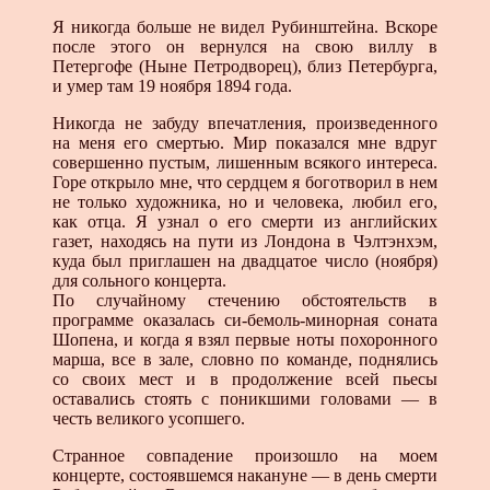
Я никогда больше не видел Рубинштейна. Вскоре
после этого он вернулся на свою виллу в
Петергофе (Ныне Петродворец), близ Петербурга,
и умер там 19 ноября 1894 года.
Никогда не забуду впечатления, произведенного
на меня его смертью. Мир показался мне вдруг
совершенно пустым, лишенным всякого интереса.
Горе открыло мне, что сердцем я боготворил в нем
не только художника, но и человека, любил его,
как отца. Я узнал о его смерти из английских
газет, находясь на пути из Лондона в Чэлтэнхэм,
куда был приглашен на двадцатое число (ноября)
для сольного концерта.
По случайному стечению обстоятельств в
программе оказалась си-бемоль-минорная соната
Шопена, и когда я взял первые ноты похоронного
марша, все в зале, словно по команде, поднялись
со своих мест и в продолжение всей пьесы
оставались стоять с поникшими головами — в
честь великого усопшего.
Странное совпадение произошло на моем
концерте, состоявшемся накануне — в день смерти