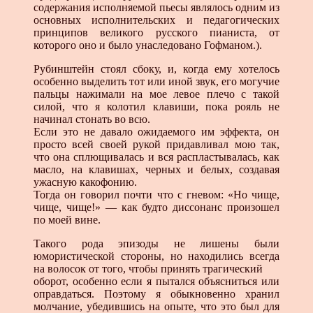
содержания исполняемой пьесы являлось одним из
основных исполнительских и педагогических
принципов великого русского пианиста, от
которого оно и было унаследовано Гофманом.).
Рубинштейн стоял сбоку, и, когда ему хотелось
особенно выделить тот или иной звук, его могучие
пальцы нажимали на мое левое плечо с такой
силой, что я колотил клавиши, пока рояль не
начинал стонать во всю.
Если это не давало ожидаемого им эффекта, он
просто всей своей рукой придавливал мою так,
что она сплющивалась и вся распластывалась, как
масло, на клавишах, черных и белых, создавая
ужасную какофонию.
Тогда он говорил почти что с гневом: «Но чище,
чище, чище!» — как будто диссонанс произошел
по моей вине.
Такого рода эпизоды не лишены были
юмористической стороны, но находились всегда
на волосок от того, чтобы принять трагический
оборот, особенно если я пытался объясниться или
оправдаться. Поэтому я обыкновенно хранил
молчание, убедившись на опыте, что это был для