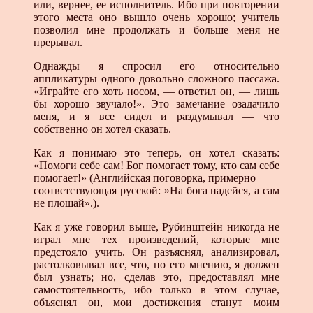
или, вернее, ее исполнитель. Ибо при повторении
этого места оно вышло очень хорошо; учитель
позволил мне продолжать и больше меня не
прерывал.
Однажды я спросил его относительно
аппликатуры одного довольно сложного пассажа.
«Играйте его хоть носом, — ответил он, — лишь
бы хорошо звучало!». Это замечание озадачило
меня, и я все сидел и раздумывал — что
собственно он хотел сказать.
Как я понимаю это теперь, он хотел сказать:
«Помоги себе сам! Бог помогает тому, кто сам себе
помогает!» (Английская поговорка, примерно
соответствующая русской: »На бога надейся, а сам
не плошай».).
Как я уже говорил выше, Рубинштейн никогда не
играл мне тех произведений, которые мне
предстояло учить. Он разъяснял, анализировал,
растолковывал все, что, по его мнению, я должен
был узнать; но, сделав это, предоставлял мне
самостоятельность, ибо только в этом случае,
объяснял он, мои достижения станут моим