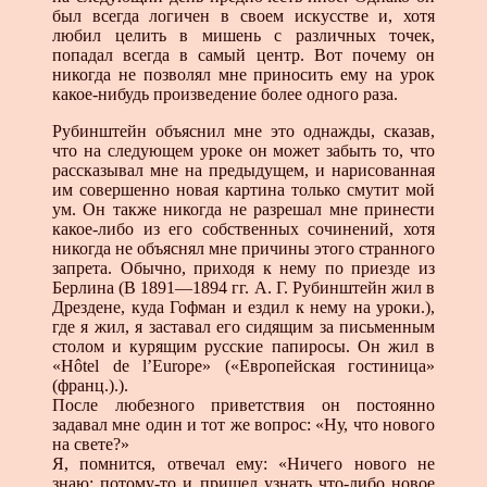
был всегда логичен в своем искусстве и, хотя
любил целить в мишень с различных точек,
попадал всегда в самый центр. Вот почему он
никогда не позволял мне приносить ему на урок
какое-нибудь произведение более одного раза.
Рубинштейн объяснил мне это однажды, сказав,
что на следующем уроке он может забыть то, что
рассказывал мне на предыдущем, и нарисованная
им совершенно новая картина только смутит мой
ум. Он также никогда не разрешал мне принести
какое-либо из его собственных сочинений, хотя
никогда не объяснял мне причины этого странного
запрета. Обычно, приходя к нему по приезде из
Берлина (В 1891—1894 гг. А. Г. Рубинштейн жил в
Дрездене, куда Гофман и ездил к нему на уроки.),
где я жил, я заставал его сидящим за письменным
столом и курящим русские папиросы. Он жил в
«Hôtel de l’Europe» («Европейская гостиница»
(франц.).).
После любезного приветствия он постоянно
задавал мне один и тот же вопрос: «Ну, что нового
на свете?»
Я, помнится, отвечал ему: «Ничего нового не
знаю; потому-то и пришел узнать что-либо новое