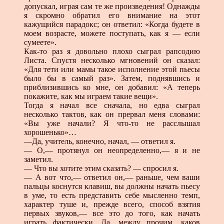
допускал, играя сам те же произведения! Однажды
я скромно обратил его внимание на этот
кажущийся парадокс; он ответил: «Когда будете в
моем возрасте, можете поступать, как я — если
сумеете».
Как-то раз я довольно плохо сыграл рапсодию
Листа. Спустя несколько мгновений он сказал:
«Для тети или мамы такое исполнение этой пьесы
было бы в самый раз». Затем, поднявшись и
приблизившись ко мне, он добавил: «А теперь
покажите, как мы играем такие вещи».
Тогда я начал все сначала, но едва сыграл
несколько тактов, как он прервал меня словами:
«Вы уже начали? Я что-то не расслышал
хорошенько»…
—Да, учитель, конечно, начал, — ответил я.
— О,— протянул он неопределенно,— я и не
заметил.
— Что вы хотите этим сказать? — спросил я.
— А вот что,— ответил он,— раньше, чем ваши
пальцы коснутся клавиш, вы должны начать пьесу
в уме, то есть представить себе мысленно темп,
характер туше и, прежде всего, способ взятия
первых звуков,— все это до того, как начать
играть фактически. Да, между прочим, каков