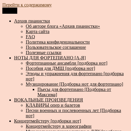
Перейти к содержимому
Меню
Архив пианистки
Всё для пианистов: ноты, книги, музыка, статьи…
Архив пианистки
Об авторе блога «Архив пианистки»
Карта сайта
FAQ
Политика конфиденциальности
Пользовательское соглашение
Полезные ссылки
НОТЫ ДЛЯ ФОРТЕПИАНО [А-Я]
Фортепианные ансамбли [подборка нот]
Пособия для ДМШ [подборка нот]
Этюды и упражнения для фортепиано [подборка
нот]
Музицирование [Подборка нот для фортепиано]
Пьесы для фортепиано [Подборка от
Максима]
ВОКАЛЬНЫЕ ПРОИЗВЕДЕНИЯ
КЛАВИРЫ опер и балетов
Песни военных и послевоенных лет [Подборка
нот]
Концертмейстеру [подборки нот]
Концертмейстеру в хореографии