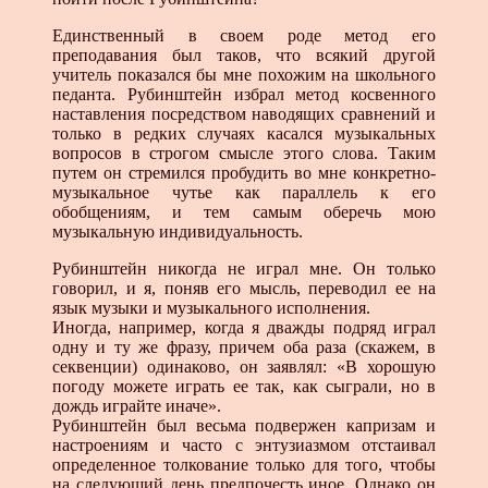
Единственный в своем роде метод его
преподавания был таков, что всякий другой
учитель показался бы мне похожим на школьного
педанта. Рубинштейн избрал метод косвенного
наставления посредством наводящих сравнений и
только в редких случаях касался музыкальных
вопросов в строгом смысле этого слова. Таким
путем он стремился пробудить во мне конкретно-
музыкальное чутье как параллель к его
обобщениям, и тем самым оберечь мою
музыкальную индивидуальность.
Рубинштейн никогда не играл мне. Он только
говорил, и я, поняв его мысль, переводил ее на
язык музыки и музыкального исполнения.
Иногда, например, когда я дважды подряд играл
одну и ту же фразу, причем оба раза (скажем, в
секвенции) одинаково, он заявлял: «В хорошую
погоду можете играть ее так, как сыграли, но в
дождь играйте иначе».
Рубинштейн был весьма подвержен капризам и
настроениям и часто с энтузиазмом отстаивал
определенное толкование только для того, чтобы
на следующий день предпочесть иное. Однако он