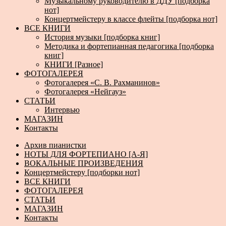
Музыкальному руководителю в ДДУ [подборка
нот]
Концертмейстеру в классе флейты [подборка нот]
ВСЕ КНИГИ
История музыки [подборка книг]
Методика и фортепианная педагогика [подборка
книг]
КНИГИ [Разное]
ФОТОГАЛЕРЕЯ
Фотогалерея «С. В. Рахманинов»
Фотогалерея «Нейгауз»
СТАТЬИ
Интервью
МАГАЗИН
Контакты
Архив пианистки
НОТЫ ДЛЯ ФОРТЕПИАНО [А-Я]
ВОКАЛЬНЫЕ ПРОИЗВЕДЕНИЯ
Концертмейстеру [подборки нот]
ВСЕ КНИГИ
ФОТОГАЛЕРЕЯ
СТАТЬИ
МАГАЗИН
Контакты