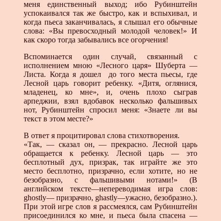
меня единственный выход; ибо Рубинштейн
успокаивался так же быстро, как и вспыхивал, и
когда пьеса заканчивалась, я слышал его обычные
слова: «Вы превосходный молодой человек!» И
как скоро тогда забывались все огорчения!
Вспоминается один случай, связанный с
исполнением мною «Лесного царя» Шуберта —
Листа. Когда я дошел до того места пьесы, где
Лесной царь говорит ребенку. «Дитя, оглянися,
младенец, ко мне», и, очень плохо сыграв
арпеджии, взял вдобавок несколько фальшивых
нот, Рубинштейн спросил меня: «Знаете ли вы
текст в этом месте?»
В ответ я процитировал слова стихотворения.
«Так, — сказал он, — прекрасно. Лесной царь
обращается к ребенку. Лесной царь — это
бесплотный дух, призрак, так играйте же это
место бесплотно, призрачно, если хотите, но не
безобразно, с фальшивыми нотами!» (В
английском тексте—непереводимая игра слов:
ghostly— призрачно, ghastly—ужасно, безобразно.).
При этой игре слов я рассмеялся, сам Рубинштейн
присоединился ко мне, и пьеса была спасена —