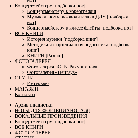
нот]
Концертмейстеру [подборки нот]
Концертмейстеру в хореографии
Музыкальному руководителю в ДДУ [подборка
нот]
Концертмейстеру в классе флейты [подборка нот]
ВСЕ КНИГИ
История музыки [подборка книг]
Методика и фортепианная педагогика [подборка
книг]
КНИГИ [Разное]
ФОТОГАЛЕРЕЯ
Фотогалерея «С. В. Рахманинов»
Фотогалерея «Нейгауз»
СТАТЬИ
Интервью
МАГАЗИН
Контакты
Архив пианистки
НОТЫ ДЛЯ ФОРТЕПИАНО [А-Я]
ВОКАЛЬНЫЕ ПРОИЗВЕДЕНИЯ
Концертмейстеру [подборки нот]
ВСЕ КНИГИ
ФОТОГАЛЕРЕЯ