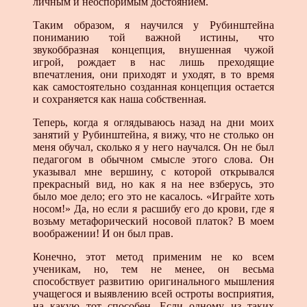
личным и неоспоримым достоянием.
Таким образом, я научился у Рубинштейна
пониманию той важной истины, что
звукоббразная концепция, внушенная чужой
игрой, рождает в нас лишь преходящие
впечатления, они приходят и уходят, в то время
как самостоятельно созданная концепция остается
и сохраняется как наша собственная.
Теперь, когда я оглядываюсь назад на дни моих
занятий у Рубинштейна, я вижу, что не столько он
меня обучал, сколько я у него научался. Он не был
педагогом в обычном смысле этого слова. Он
указывал мне вершину, с которой открывался
прекрасный вид, но как я на нее взберусь, это
было мое дело; его это не касалось. «Играйте хоть
носом!» Да, но если я расшибу его до крови, где я
возьму метафорический носовой платок? В моем
воображении! И он был прав.
Конечно, этот метод применим не ко всем
ученикам, но, тем не менее, он весьма
способствует развитию оригинального мышления
учащегося и выявлению всей остроты восприятия,
на какую тот способен. Если одному из таких