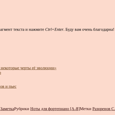
рагмент текста и нажмите
Ctrl+Enter
. Буду вам очень благодарна!
и некоторые черты её эволюции»
о
ов и пьес
т
Заметка
Рубрики
Ноты для фортепиано [А-Я]
Метки
Разоренов С