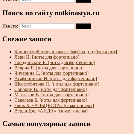
Поиск по сайту notkinastya.ru
Искать:
Поиск
Свежие записи
Концертмейстеру в классе флейты [подборка нот]
Леви Н. [ноты для фортепиано]
Городинский Б. [ноты для фортепиано]
Веврик Е. [ноты для фортепиано]
Чичерина С. [ноты для фортепиано]
Агафонников Н. [ноты для фортепиано]
Шерстобитова Н. [ноты для фортепиано]
Сорокин В. [ноты для фортепиано]
Маклаков В. [ноты для фортепиано]
Савельев Б. [ноты для фортепиано]
Глюк К. «АЛЬЦЕСТА» [сюжет оперы]
Верди Дж. «АИДА» [сюжет оперы]
Самые популярные записи