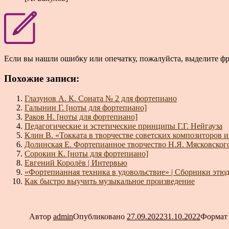
Если вы нашли ошибку или опечатку, пожалуйста, выделите ф
Похожие записи:
Глазунов А. К. Соната № 2 для фортепиано
Галынин Г. [ноты для фортепиано]
Раков Н. [ноты для фортепиано]
Педагогические и эстетические принципы Г.Г. Нейгауза
Клин В. «Токката в творчестве советских композиторов 
Долинская Е. Фортепианное творчество Н.Я. Мясковског
Сорокин К. [ноты для фортепиано]
Евгений Королёв | Интервью
«Фортепианная техника в удовольствие» | Сборники этюд
Как быстро выучить музыкальное произведение
Автор
admin
Опубликовано
27.09.2022
31.10.2022
Форма