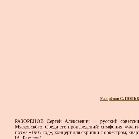
Разорёнов С. ПОЛЬ
РАЗОРЁНОВ Сергей Алексеевич — русский советский
Мясковского. Среди его произведений: симфония, «Фант
поэма «1905 год»; концерт для скрипки с оркестром; ква
[А. Бакулов]