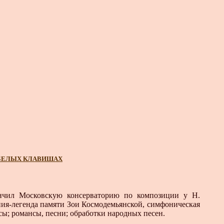
А БЕЛЫХ КЛАВИШАХ
нчил Московскую консерваторию по композиции у Н.
ния-легенда памяти Зои Космодемьянской, симфоническая
сы; роман­сы, песни; обработки народных песен.