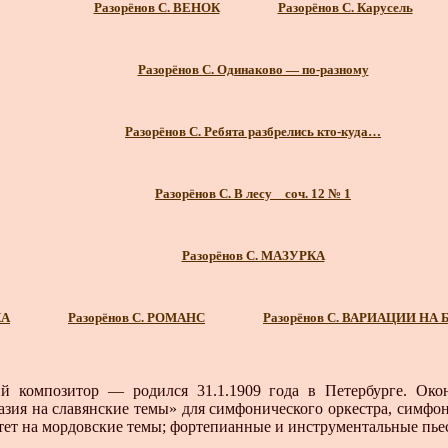
Разорёнов С. ВЕНОК
Разорёнов С. Карусель
Разорёнов С. Одинаково — по-разному
Разорёнов С. Ребята разбрелись кто-куда…
Разорёнов С. В лесу _ соч. 12 № 1
Разорёнов С. МАЗУРКА
КА
Разорёнов С. РОМАНС
Разорёнов С. ВАРИАЦИИ Н
 композитор — родился 31.1.1909 года в Петербурге. Око
азия на славян­ские темы» для симфонического оркестра, симфо
ртет на мордов­ские темы; фортепианные и инструментальные пье