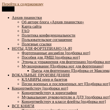
Перейти к содержимому
Меню
Архив пианистки
Всё для пианистов: ноты, книги, музыка, статьи…
Архив пианистки
Об авторе блога «Архив пианистки»
Карта сайта
FAQ
Политика конфиденциальности
Пользовательское соглашение
Полезные ссылки
НОТЫ ДЛЯ ФОРТЕПИАНО [А-Я]
Фортепианные ансамбли [подборка нот]
Пособия для ДМШ [подборка нот]
Этюды и упражнения для фортепиано [подборка но
Музицирование [Подборка нот для фортепиано]
Пьесы для фортепиано [Подборка от Максима
ВОКАЛЬНЫЕ ПРОИЗВЕДЕНИЯ
КЛАВИРЫ опер и балетов
Песни военных и послевоенных лет [Подборка нот]
Концертмейстеру [подборки нот]
Концертмейстеру в хореографии
Музыкальному руководителю в ДДУ [подборка нот
Концертмейстеру в классе флейты [подборка нот]
ВСЕ КНИГИ