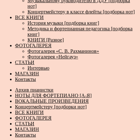
Музыкальному руководителю в ДДУ [подборка
нот]
Концертмейстеру в классе флейты [подборка нот]
ВСЕ КНИГИ
История музыки [подборка книг]
Методика и фортепианная педагогика [подборка
книг]
КНИГИ [Разное]
ФОТОГАЛЕРЕЯ
Фотогалерея «С. В. Рахманинов»
Фотогалерея «Нейгауз»
СТАТЬИ
Интервью
МАГАЗИН
Контакты
Архив пианистки
НОТЫ ДЛЯ ФОРТЕПИАНО [А-Я]
ВОКАЛЬНЫЕ ПРОИЗВЕДЕНИЯ
Концертмейстеру [подборки нот]
ВСЕ КНИГИ
ФОТОГАЛЕРЕЯ
СТАТЬИ
МАГАЗИН
Контакты