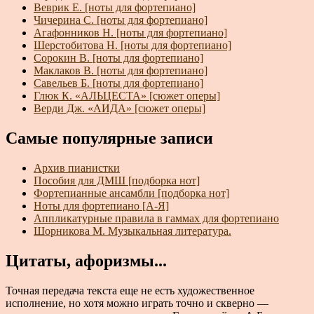
Веврик Е. [ноты для фортепиано]
Чичерина С. [ноты для фортепиано]
Агафонников Н. [ноты для фортепиано]
Шерстобитова Н. [ноты для фортепиано]
Сорокин В. [ноты для фортепиано]
Маклаков В. [ноты для фортепиано]
Савельев Б. [ноты для фортепиано]
Глюк К. «АЛЬЦЕСТА» [сюжет оперы]
Верди Дж. «АИДА» [сюжет оперы]
Самые популярные записи
Архив пианистки
Пособия для ДМШ [подборка нот]
Фортепианные ансамбли [подборка нот]
Ноты для фортепиано [А-Я]
Аппликатурные правила в гаммах для фортепиано
Шорникова М. Музыкальная литература.
Цитаты, афоризмы...
Точная передача текста еще не есть художественное
исполнение, но хотя можно играть точно и скверно —