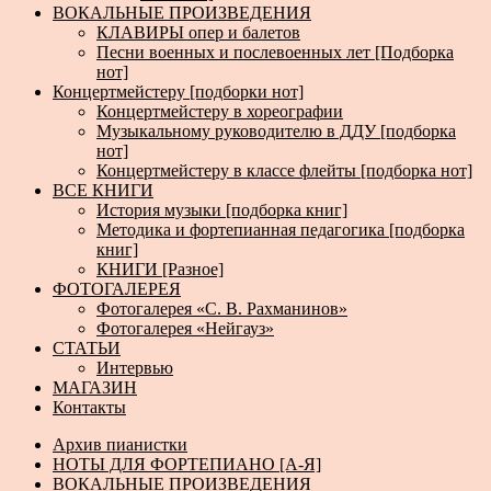
ВОКАЛЬНЫЕ ПРОИЗВЕДЕНИЯ
КЛАВИРЫ опер и балетов
Песни военных и послевоенных лет [Подборка
нот]
Концертмейстеру [подборки нот]
Концертмейстеру в хореографии
Музыкальному руководителю в ДДУ [подборка
нот]
Концертмейстеру в классе флейты [подборка нот]
ВСЕ КНИГИ
История музыки [подборка книг]
Методика и фортепианная педагогика [подборка
книг]
КНИГИ [Разное]
ФОТОГАЛЕРЕЯ
Фотогалерея «С. В. Рахманинов»
Фотогалерея «Нейгауз»
СТАТЬИ
Интервью
МАГАЗИН
Контакты
Архив пианистки
НОТЫ ДЛЯ ФОРТЕПИАНО [А-Я]
ВОКАЛЬНЫЕ ПРОИЗВЕДЕНИЯ