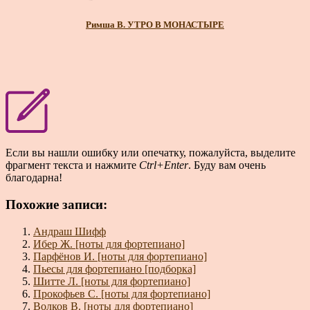
Римша В. УТРО В МОНАСТЫРЕ
Если вы нашли ошибку или опечатку, пожалуйста, выделите
фрагмент текста и нажмите
Ctrl+Enter
. Буду вам очень
благодарна!
Похожие записи:
Андраш Шифф
Ибер Ж. [ноты для фортепиано]
Парфёнов И. [ноты для фортепиано]
Пьесы для фортепиано [подборка]
Шитте Л. [ноты для фортепиано]
Прокофьев С. [ноты для фортепиано]
Волков В. [ноты для фортепиано]