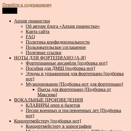
Перейти к содержимому
Меню
Архив пианистки
Всё для пианистов: ноты, книги, музыка, статьи…
Архив пианистки
Об авторе блога «Архив пианистки»
Карта сайта
FAQ
Политика конфиденциальности
Пользовательское соглашение
Полезные ссылки
НОТЫ ДЛЯ ФОРТЕПИАНО [А-Я]
Фортепианные ансамбли [подборка нот]
Пособия для ДМШ [подборка нот]
Этюды и упражнения для фортепиано [подборка
нот]
Музицирование [Подборка нот для фортепиано]
Пьесы для фортепиано [Подборка от
Максима]
ВОКАЛЬНЫЕ ПРОИЗВЕДЕНИЯ
КЛАВИРЫ опер и балетов
Песни военных и послевоенных лет [Подборка
нот]
Концертмейстеру [подборки нот]
Концертмейстеру в хореографии