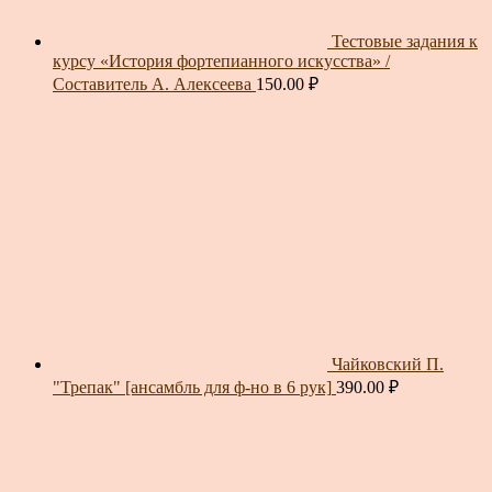
Тестовые задания к
курсу «История фортепианного искусства» /
Составитель А. Алексеева
150.00
₽
Чайковский П.
"Трепак" [ансамбль для ф-но в 6 рук]
390.00
₽