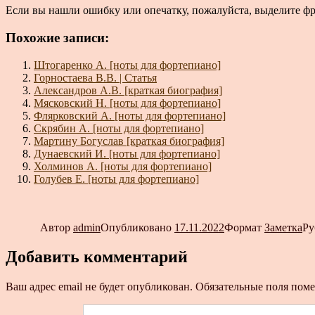
Если вы нашли ошибку или опечатку, пожалуйста, выделите ф
Похожие записи:
Штогаренко А. [ноты для фортепиано]
Горностаева В.В. | Статья
Александров А.В. [краткая биография]
Мясковский Н. [ноты для фортепиано]
Флярковский А. [ноты для фортепиано]
Скрябин А. [ноты для фортепиано]
Мартину Богуслав [краткая биография]
Дунаевский И. [ноты для фортепиано]
Холминов А. [ноты для фортепиано]
Голубев Е. [ноты для фортепиано]
Автор
admin
Опубликовано
17.11.2022
Формат
Заметка
Ру
Добавить комментарий
Ваш адрес email не будет опубликован.
Обязательные поля пом