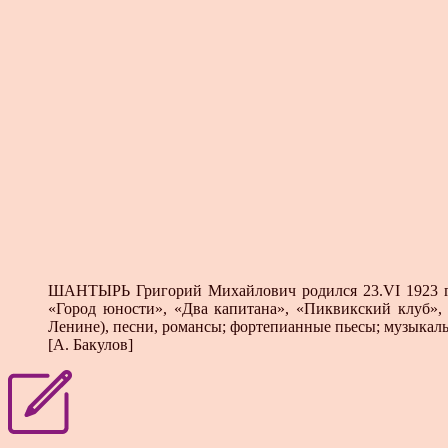
ШАНТЫРЬ Григорий Михайлович родился 23.VI 1923 год
«Город юности», «Два капитана», «Пиквикский клуб», 
Ленине), песни, романсы; фортепианные пьесы; музыкаль
[А. Бакулов]