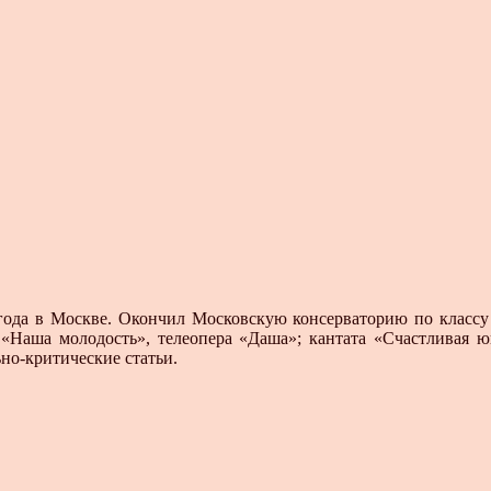
а в Москве. Окончил Московскую консервато­рию по классу к
«Наша молодость», телеопера «Да­ша»; кантата «Счастливая ю
но-критические статьи.