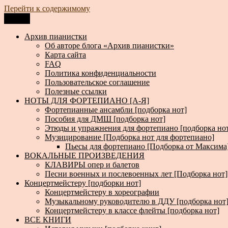
Перейти к содержимому
Меню
Архив пианистки
Всё для пианистов: ноты, книги, музыка, статьи…
Архив пианистки
Об авторе блога «Архив пианистки»
Карта сайта
FAQ
Политика конфиденциальности
Пользовательское соглашение
Полезные ссылки
НОТЫ ДЛЯ ФОРТЕПИАНО [А-Я]
Фортепианные ансамбли [подборка нот]
Пособия для ДМШ [подборка нот]
Этюды и упражнения для фортепиано [подборка но
Музицирование [Подборка нот для фортепиано]
Пьесы для фортепиано [Подборка от Максима
ВОКАЛЬНЫЕ ПРОИЗВЕДЕНИЯ
КЛАВИРЫ опер и балетов
Песни военных и послевоенных лет [Подборка нот]
Концертмейстеру [подборки нот]
Концертмейстеру в хореографии
Музыкальному руководителю в ДДУ [подборка нот
Концертмейстеру в классе флейты [подборка нот]
ВСЕ КНИГИ