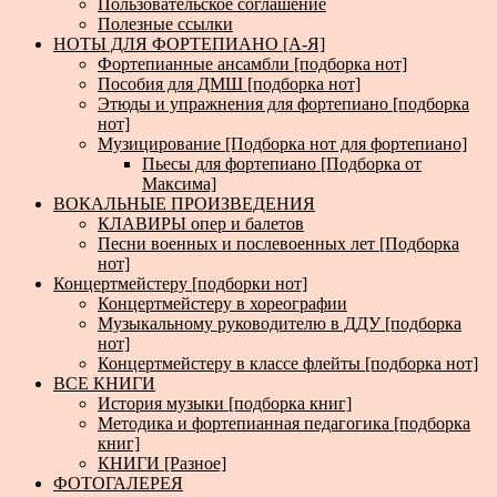
Пользовательское соглашение
Полезные ссылки
НОТЫ ДЛЯ ФОРТЕПИАНО [А-Я]
Фортепианные ансамбли [подборка нот]
Пособия для ДМШ [подборка нот]
Этюды и упражнения для фортепиано [подборка
нот]
Музицирование [Подборка нот для фортепиано]
Пьесы для фортепиано [Подборка от
Максима]
ВОКАЛЬНЫЕ ПРОИЗВЕДЕНИЯ
КЛАВИРЫ опер и балетов
Песни военных и послевоенных лет [Подборка
нот]
Концертмейстеру [подборки нот]
Концертмейстеру в хореографии
Музыкальному руководителю в ДДУ [подборка
нот]
Концертмейстеру в классе флейты [подборка нот]
ВСЕ КНИГИ
История музыки [подборка книг]
Методика и фортепианная педагогика [подборка
книг]
КНИГИ [Разное]
ФОТОГАЛЕРЕЯ