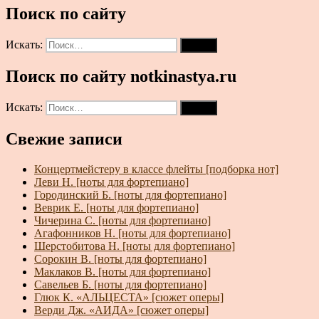
Поиск по сайту
Искать:
Поиск
Поиск по сайту notkinastya.ru
Искать:
Поиск
Свежие записи
Концертмейстеру в классе флейты [подборка нот]
Леви Н. [ноты для фортепиано]
Городинский Б. [ноты для фортепиано]
Веврик Е. [ноты для фортепиано]
Чичерина С. [ноты для фортепиано]
Агафонников Н. [ноты для фортепиано]
Шерстобитова Н. [ноты для фортепиано]
Сорокин В. [ноты для фортепиано]
Маклаков В. [ноты для фортепиано]
Савельев Б. [ноты для фортепиано]
Глюк К. «АЛЬЦЕСТА» [сюжет оперы]
Верди Дж. «АИДА» [сюжет оперы]