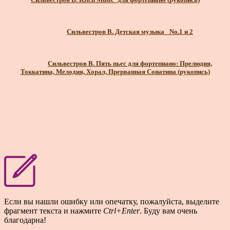
Сильвестров В. Детская музыка _No.1 и 2
Сильвестров В. Пять пьес для фортепиано: Прелюдия,
Токкатина, Мелодия, Хорал, Прерванная Сонатина (рукопись)
Если вы нашли ошибку или опечатку, пожалуйста, выделите
фрагмент текста и нажмите
Ctrl+Enter
. Буду вам очень
благодарна!