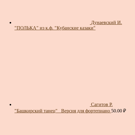
Дунаевский И.
"ПОЛЬКА" из к.ф. "Кубанские казаки"
Сагитов Р.
"Башкирский танец"_ Версия для фортепиано
50.00
₽