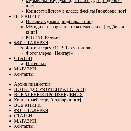
Музыкальному руководителю в ДДУ [подборка
нот]
Концертмейстеру в классе флейты [подборка нот]
ВСЕ КНИГИ
История музыки [подборка книг]
Методика и фортепианная педагогика [подборка
книг]
КНИГИ [Разное]
ФОТОГАЛЕРЕЯ
Фотогалерея «С. В. Рахманинов»
Фотогалерея «Нейгауз»
СТАТЬИ
Интервью
МАГАЗИН
Контакты
Архив пианистки
НОТЫ ДЛЯ ФОРТЕПИАНО [А-Я]
ВОКАЛЬНЫЕ ПРОИЗВЕДЕНИЯ
Концертмейстеру [подборки нот]
ВСЕ КНИГИ
ФОТОГАЛЕРЕЯ
СТАТЬИ
МАГАЗИН
Контакты