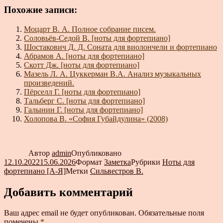
Похожие записи:
Моцарт В. А. Полное собрание писем.
Соловьёв-Седой В. [ноты для фортепиано]
Шостакович Д. Д. Соната для виолончели и фортепиано
Абрамов А. [ноты для фортепиано]
Скотт Дж. [ноты для фортепиано]
Мазель Л. А. Цуккерман В.А. Анализ музыкальных
произведений.
Пёрселл Г. [ноты для фортепиано]
Тальберг С. [ноты для фортепиано]
Галынин Г. [ноты для фортепиано]
Холопова В. «София Губайдулина» (2008)
Автор
admin
Опубликовано
12.10.2022
15.06.2026
Формат
Заметка
Рубрики
Ноты для
фортепиано [А-Я]
Метки
Сильвестров В.
Добавить комментарий
Ваш адрес email не будет опубликован.
Обязательные поля
помечены
*