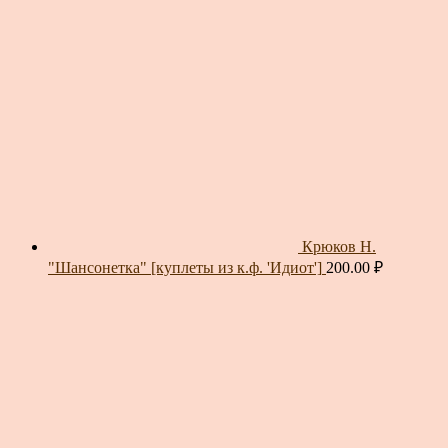
Крюков Н.
"Шансонетка" [куплеты из к.ф. 'Идиот']
200.00
₽