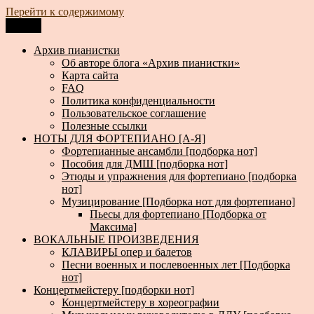
Перейти к содержимому
Меню
Архив пианистки
Всё для пианистов: ноты, книги, музыка, статьи…
Архив пианистки
Об авторе блога «Архив пианистки»
Карта сайта
FAQ
Политика конфиденциальности
Пользовательское соглашение
Полезные ссылки
НОТЫ ДЛЯ ФОРТЕПИАНО [А-Я]
Фортепианные ансамбли [подборка нот]
Пособия для ДМШ [подборка нот]
Этюды и упражнения для фортепиано [подборка
нот]
Музицирование [Подборка нот для фортепиано]
Пьесы для фортепиано [Подборка от
Максима]
ВОКАЛЬНЫЕ ПРОИЗВЕДЕНИЯ
КЛАВИРЫ опер и балетов
Песни военных и послевоенных лет [Подборка
нот]
Концертмейстеру [подборки нот]
Концертмейстеру в хореографии