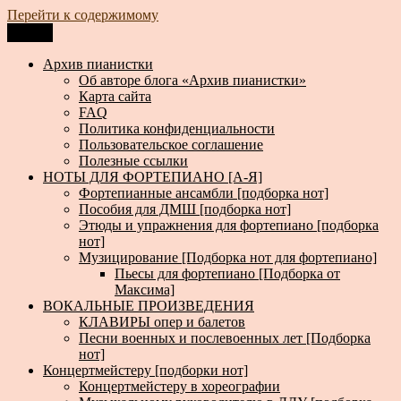
Перейти к содержимому
Меню
Архив пианистки
Всё для пианистов: ноты, книги, музыка, статьи…
Архив пианистки
Об авторе блога «Архив пианистки»
Карта сайта
FAQ
Политика конфиденциальности
Пользовательское соглашение
Полезные ссылки
НОТЫ ДЛЯ ФОРТЕПИАНО [А-Я]
Фортепианные ансамбли [подборка нот]
Пособия для ДМШ [подборка нот]
Этюды и упражнения для фортепиано [подборка
нот]
Музицирование [Подборка нот для фортепиано]
Пьесы для фортепиано [Подборка от
Максима]
ВОКАЛЬНЫЕ ПРОИЗВЕДЕНИЯ
КЛАВИРЫ опер и балетов
Песни военных и послевоенных лет [Подборка
нот]
Концертмейстеру [подборки нот]
Концертмейстеру в хореографии