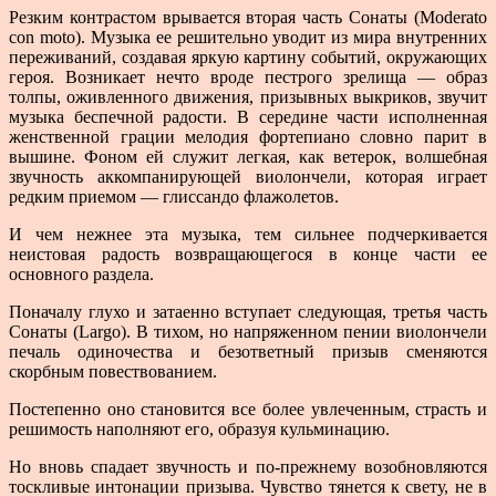
Резким контрастом врывается вторая часть Сонаты (Moderato
con moto). Музыка ее решительно уводит из мира внутренних
переживаний, создавая яркую кар­тину событий, окружающих
героя. Возникает нечто вроде пестрого зрелища — образ
толпы, оживленного движения, призывных выкриков, звучит
музыка беспечной радости. В середине части исполненная
женственной грации мелодия фортепиано словно парит в
вышине. Фоном ей служит легкая, как ветерок, волшебная
звуч­ность аккомпанирующей виолончели, которая играет
редким приемом — глиссандо флажолетов.
И чем нежнее эта музыка, тем сильнее подчерки­вается
неистовая радость возвращающегося в конце части ее
основного раздела.
Поначалу глухо и затаенно вступает следующая, третья часть
Сонаты (Largo). В тихом, но напряженном пении виолончели
печаль одиночества и безответный призыв сменяются
скорбным повествованием.
Постепенно оно становится все более увлеченным, страсть и
решимость наполняют его, образуя кульми­нацию.
Но вновь спадает звучность и по-прежнему возобнов­ляются
тоскливые интонации призыва. Чувство тянется к свету, не в