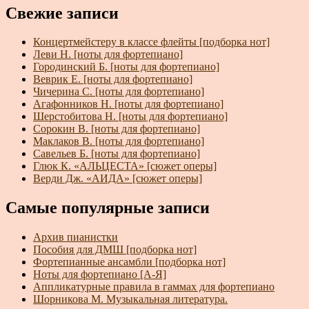
Свежие записи
Концертмейстеру в классе флейты [подборка нот]
Леви Н. [ноты для фортепиано]
Городинский Б. [ноты для фортепиано]
Веврик Е. [ноты для фортепиано]
Чичерина С. [ноты для фортепиано]
Агафонников Н. [ноты для фортепиано]
Шерстобитова Н. [ноты для фортепиано]
Сорокин В. [ноты для фортепиано]
Маклаков В. [ноты для фортепиано]
Савельев Б. [ноты для фортепиано]
Глюк К. «АЛЬЦЕСТА» [сюжет оперы]
Верди Дж. «АИДА» [сюжет оперы]
Самые популярные записи
Архив пианистки
Пособия для ДМШ [подборка нот]
Фортепианные ансамбли [подборка нот]
Ноты для фортепиано [А-Я]
Аппликатурные правила в гаммах для фортепиано
Шорникова М. Музыкальная литература.