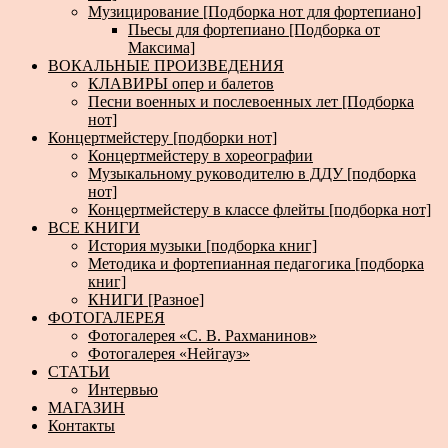
Музицирование [Подборка нот для фортепиано]
Пьесы для фортепиано [Подборка от
Максима]
ВОКАЛЬНЫЕ ПРОИЗВЕДЕНИЯ
КЛАВИРЫ опер и балетов
Песни военных и послевоенных лет [Подборка
нот]
Концертмейстеру [подборки нот]
Концертмейстеру в хореографии
Музыкальному руководителю в ДДУ [подборка
нот]
Концертмейстеру в классе флейты [подборка нот]
ВСЕ КНИГИ
История музыки [подборка книг]
Методика и фортепианная педагогика [подборка
книг]
КНИГИ [Разное]
ФОТОГАЛЕРЕЯ
Фотогалерея «С. В. Рахманинов»
Фотогалерея «Нейгауз»
СТАТЬИ
Интервью
МАГАЗИН
Контакты