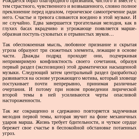
Рождается образ благородного признания, чистого и вместе с
тем страстного, чувственного и возвышен­ного, словно полное
преклонение перед идеалом, герои­ческое самоотречение ради
него. Счастье и тревога сли­ваются воедино в этой музыке. И
не случайно. Едва завершается трогательная мелодия, как в
глу­хих басах вкрадчиво и угрожающе появляется марше-
образная поступь суховатых и отрывистых звуков…
Так обеспокоенная мысль, любовное признание и скрытая
угроза образуют три сюжетных элемента, лежащие в основе
части. Дважды подряд проходят они, подчеркивая
непримиримую конфликтность своего со­четания, образуя
первый раздел (экспозицию) этой драматически насыщенной
музыки. Следующий затем центральный раздел (разработка)
развивается на основе угрожающего мотива, который зловеще
постукивает почти непрерывно, принимая раз­личные
очертания. И потому при новом проведении лирической
второй темы в ней усиливаются черты опас­ливой
настороженности.
Так же сокращенно и сдержанно повторяется задум­чивая
мелодия первой темы, которая звучит на фоне механичных
ударов марша. Жизнь требует бдительно­сти, и чуткое сердце
бережет свое счастье в беспокойной обстановке потаенных
угроз.