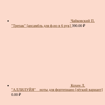
Чайковский П.
"Трепак" [ансамбль для ф-но в 6 рук]
390.00
₽
Кохен Л.
"АЛЛИЛУЙЯ" _ ноты для фортепиано [лёгкий вариант]
0.00
₽