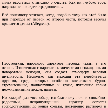
силах расстаться с мыслью о счастье. Как ни глубоко горе,
надежда не покидает страдающего…
Всё понемногу затихает, когда, подобно тому как это* было
при переходе от первой ко второй части, потоком веселья
врывается финал (Allegretto):
Простенькая, народного характера песенка лежит в его
основе. Изложенная с нарочито комическими не­ожиданными
поворотами мелодии, она создает атмосферу веселой
шутливости. Несколько раз мелодия эта перебивается
другими, среди которых особенно впечат­ляют бурно-
стремительные, полнозвучные и яркие, пу­гающие своим
неожиданным натиском, напевы.
Но каждый раз «все обходится благополучно», и спокойно-
радостный, непринужденный характер остается
господствующим до конца сонаты, постепенно растворяя в