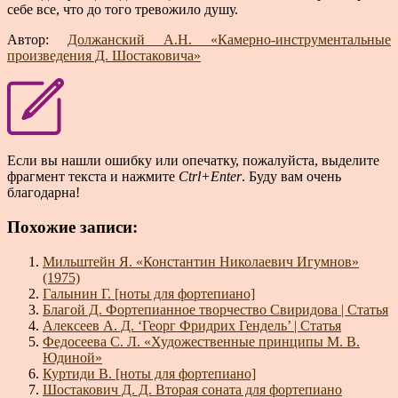
себе все, что до того тревожило душу.
Автор:
Должанский А.Н. «Камерно-инструментальные
произведения Д. Шостаковича»
Если вы нашли ошибку или опечатку, пожалуйста, выделите
фрагмент текста и нажмите
Ctrl+Enter
. Буду вам очень
благодарна!
Похожие записи:
Мильштейн Я. «Константин Николаевич Игумнов»
(1975)
Галынин Г. [ноты для фортепиано]
Благой Д. Фортепианное творчество Свиридова | Статья
Алексеев А. Д. ‘Георг Фридрих Гендель’ | Статья
Федосеева С. Л. «Художественные принципы М. В.
Юдиной»
Куртиди В. [ноты для фортепиано]
Шостакович Д. Д. Вторая соната для фортепиано