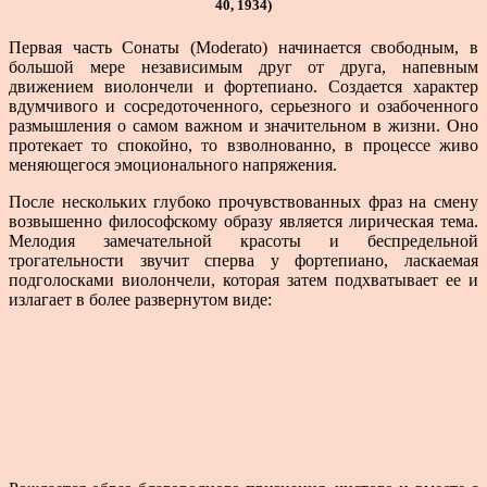
40, 1934)
Первая часть Сонаты (Moderato) начинается сво­бодным, в
большой мере независимым друг от друга, напевным
движением виолончели и фортепиано. Соз­дается характер
вдумчивого и сосредоточенного, серьез­ного и озабоченного
размышления о самом важном и значительном в жизни. Оно
протекает то спокойно, то взволнованно, в процессе живо
меняющегося эмоцио­нального напряжения.
После нескольких глубоко прочувствованных фраз на смену
возвышенно философскому образу является лирическая тема.
Мелодия замечательной красоты и беспредельной
трогательности звучит сперва у фор­тепиано, ласкаемая
подголосками виолончели, которая затем подхватывает ее и
излагает в более разверну­том виде: