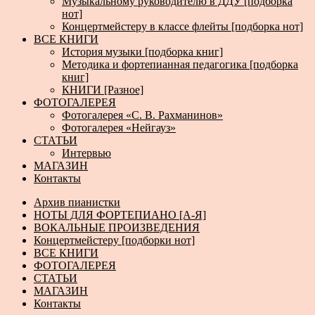
Музыкальному руководителю в ДДУ [подборка
нот]
Концертмейстеру в классе флейты [подборка нот]
ВСЕ КНИГИ
История музыки [подборка книг]
Методика и фортепианная педагогика [подборка
книг]
КНИГИ [Разное]
ФОТОГАЛЕРЕЯ
Фотогалерея «С. В. Рахманинов»
Фотогалерея «Нейгауз»
СТАТЬИ
Интервью
МАГАЗИН
Контакты
Архив пианистки
НОТЫ ДЛЯ ФОРТЕПИАНО [А-Я]
ВОКАЛЬНЫЕ ПРОИЗВЕДЕНИЯ
Концертмейстеру [подборки нот]
ВСЕ КНИГИ
ФОТОГАЛЕРЕЯ
СТАТЬИ
МАГАЗИН
Контакты