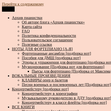
Перейти к содержимому
Меню
Архив пианистки
Всё для пианистов: ноты, книги, музыка, статьи…
Архив пианистки
Об авторе блога «Архив пианистки»
Карта сайта
FAQ
Политика конфиденциальности
Пользовательское соглашение
Полезные ссылки
НОТЫ ДЛЯ ФОРТЕПИАНО [А-Я]
Фортепианные ансамбли [подборка нот]
Пособия для ДМШ [подборка нот]
Этюды и упражнения для фортепиано [подборка но
Музицирование [Подборка нот для фортепиано]
Пьесы для фортепиано [Подборка от Максима
ВОКАЛЬНЫЕ ПРОИЗВЕДЕНИЯ
КЛАВИРЫ опер и балетов
Песни военных и послевоенных лет [Подборка нот]
Концертмейстеру [подборки нот]
Концертмейстеру в хореографии
Музыкальному руководителю в ДДУ [подборка нот
Концертмейстеру в классе флейты [подборка нот]
ВСЕ КНИГИ