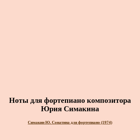
Ноты для фортепиано композитора
Юрия Симакина
Симакин Ю. Сонатина для фортепиано (1974)