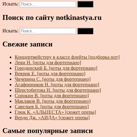
Искать:
Поиск
Поиск по сайту notkinastya.ru
Искать:
Поиск
Свежие записи
Концертмейстеру в классе флейты [подборка нот]
Леви Н. [ноты для фортепиано]
Городинский Б. [ноты для фортепиано]
Веврик Е. [ноты для фортепиано]
Чичерина С. [ноты для фортепиано]
Агафонников Н. [ноты для фортепиано]
Шерстобитова Н. [ноты для фортепиано]
Сорокин В. [ноты для фортепиано]
Маклаков В. [ноты для фортепиано]
Савельев Б. [ноты для фортепиано]
Глюк К. «АЛЬЦЕСТА» [сюжет оперы]
Верди Дж. «АИДА» [сюжет оперы]
Самые популярные записи