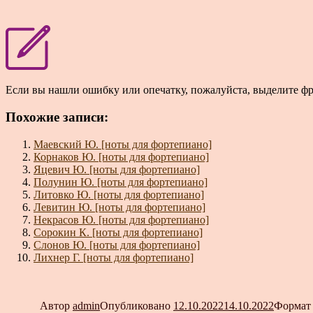
Если вы нашли ошибку или опечатку, пожалуйста, выделите ф
Похожие записи:
Маевский Ю. [ноты для фортепиано]
Корнаков Ю. [ноты для фортепиано]
Яцевич Ю. [ноты для фортепиано]
Полунин Ю. [ноты для фортепиано]
Литовко Ю. [ноты для фортепиано]
Левитин Ю. [ноты для фортепиано]
Некрасов Ю. [ноты для фортепиано]
Сорокин К. [ноты для фортепиано]
Слонов Ю. [ноты для фортепиано]
Лихнер Г. [ноты для фортепиано]
Автор
admin
Опубликовано
12.10.2022
14.10.2022
Форма