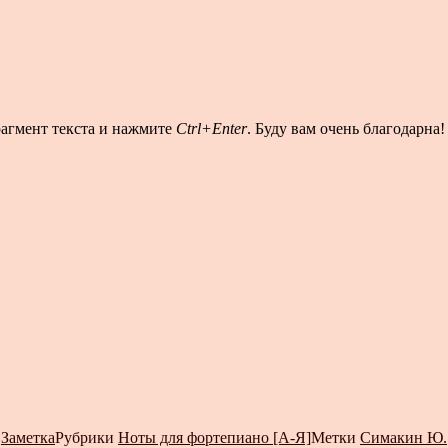
рагмент текста и нажмите
Ctrl+Enter
. Буду вам очень благодарна!
т
Заметка
Рубрики
Ноты для фортепиано [А-Я]
Метки
Симакин Ю.