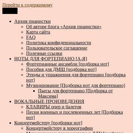
Перейти к содержимому
Меню
Архив пианистки
Всё для пианистов: ноты, книги, музыка, статьи…
Архив пианистки
Об авторе блога «Архив пианистки»
Карта сайта
FAQ
Политика конфиденциальности
Пользовательское соглашение
Полезные ссылки
НОТЫ ДЛЯ ФОРТЕПИАНО [А-Я]
Фортепианные ансамбли [подборка нот]
Пособия для ДМШ [подборка нот]
Этюды и упражнения для фортепиано [подборка
нот]
Музицирование [Подборка нот для фортепиано]
Пьесы для фортепиано [Подборка от
Максима]
ВОКАЛЬНЫЕ ПРОИЗВЕДЕНИЯ
КЛАВИРЫ опер и балетов
Песни военных и послевоенных лет [Подборка
нот]
Концертмейстеру [подборки нот]
Концертмейстеру в хореографии