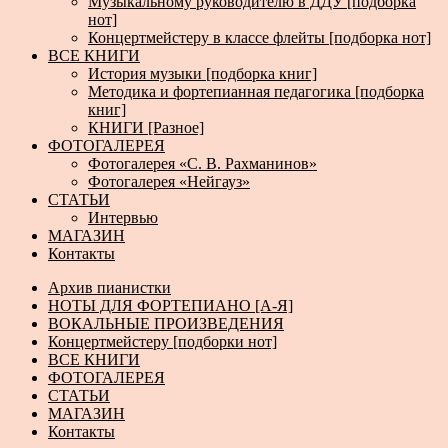
Музыкальному руководителю в ДДУ [подборка
нот]
Концертмейстеру в классе флейты [подборка нот]
ВСЕ КНИГИ
История музыки [подборка книг]
Методика и фортепианная педагогика [подборка
книг]
КНИГИ [Разное]
ФОТОГАЛЕРЕЯ
Фотогалерея «С. В. Рахманинов»
Фотогалерея «Нейгауз»
СТАТЬИ
Интервью
МАГАЗИН
Контакты
Архив пианистки
НОТЫ ДЛЯ ФОРТЕПИАНО [А-Я]
ВОКАЛЬНЫЕ ПРОИЗВЕДЕНИЯ
Концертмейстеру [подборки нот]
ВСЕ КНИГИ
ФОТОГАЛЕРЕЯ
СТАТЬИ
МАГАЗИН
Контакты