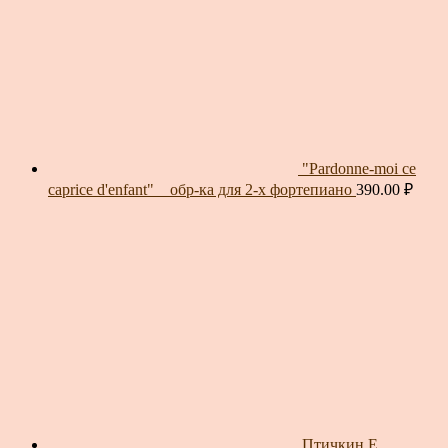
"Pardonne-moi ce
caprice d'enfant" _ обр-ка для 2-х фортепиано
390.00
₽
Птичкин Е.