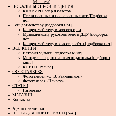
Максима]
ВОКАЛЬНЫЕ ПРОИЗВЕДЕНИЯ
КЛАВИРЫ опер и балетов
Песни военных и послевоенных лет [Подборка
нот]
Концертмейстеру [подборки нот]
Концертмейстеру в хореографии
Музыкальному руководителю в ДДУ [подборка
нот]
Концертмейстеру в классе флейты [подборка нот]
ВСЕ КНИГИ
История музыки [подборка книг]
Методика и фортепианная педагогика [подборка
книг]
КНИГИ [Разное]
ФОТОГАЛЕРЕЯ
Фотогалерея «С. В. Рахманинов»
Фотогалерея «Нейгауз»
СТАТЬИ
Интервью
МАГАЗИН
Контакты
Архив пианистки
НОТЫ ДЛЯ ФОРТЕПИАНО [А-Я]