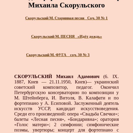
Михаила Скорульского
Скорульский М. Старинная песня_ Соч. 30 № 1
Скорульский М. ПЕСНЯ_ «Идёт дождь»
Скорульский М. ФУГА _ соч. 30 № 3
СКОРУЛЬСКИЙ Михаил Адамович
(6. IX.
1887, Киев — 21.11.1950, Киев)— украинский
советский композитор, педагог. Окончил
Петербургскую консерваторию по композиции у
М. Штейнберга, И. Витоля, В. Калафати и по
фортепиано у А. Есиповой. Заслуженный деятель
искусств УССР, кандидат искусствоведения.
Среди его произведений: опера «Свадьба Свечки»;
балеты «Лесная песня», «Бондаривна»; оратория
«Голос матери»; 2 симфонии; симфонические
поэмы, увертюры; концерт для фортепиано с