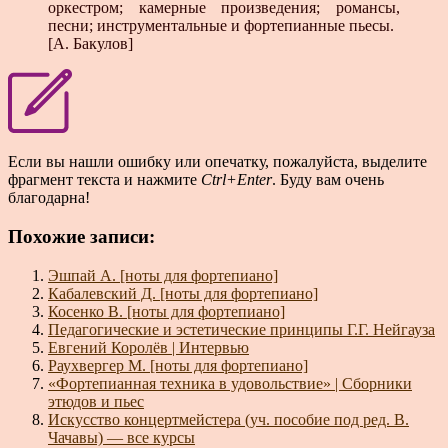
оркестром; камерные произведения; романсы,
песни; инструментальные и фортепианные пьесы.
[А. Бакулов]
Если вы нашли ошибку или опечатку, пожалуйста, выделите
фрагмент текста и нажмите
Ctrl+Enter
. Буду вам очень
благодарна!
Похожие записи:
Эшпай А. [ноты для фортепиано]
Кабалевский Д. [ноты для фортепиано]
Косенко В. [ноты для фортепиано]
Педагогические и эстетические принципы Г.Г. Нейгауза
Евгений Королёв | Интервью
Раухвергер М. [ноты для фортепиано]
«Фортепианная техника в удовольствие» | Сборники
этюдов и пьес
Искусство концертмейстера (уч. пособие под ред. В.
Чачавы) — все курсы