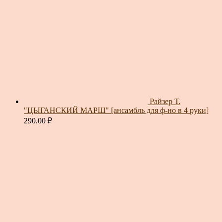
Райзер Т.
"ЦЫГАНСКИЙ МАРШ" [ансамбль для ф-но в 4 руки]
290.00
₽