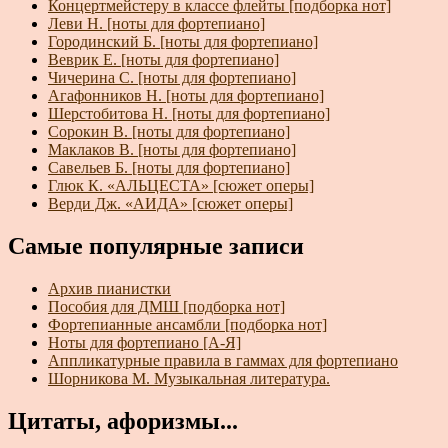
Концертмейстеру в классе флейты [подборка нот]
Леви Н. [ноты для фортепиано]
Городинский Б. [ноты для фортепиано]
Веврик Е. [ноты для фортепиано]
Чичерина С. [ноты для фортепиано]
Агафонников Н. [ноты для фортепиано]
Шерстобитова Н. [ноты для фортепиано]
Сорокин В. [ноты для фортепиано]
Маклаков В. [ноты для фортепиано]
Савельев Б. [ноты для фортепиано]
Глюк К. «АЛЬЦЕСТА» [сюжет оперы]
Верди Дж. «АИДА» [сюжет оперы]
Самые популярные записи
Архив пианистки
Пособия для ДМШ [подборка нот]
Фортепианные ансамбли [подборка нот]
Ноты для фортепиано [А-Я]
Аппликатурные правила в гаммах для фортепиано
Шорникова М. Музыкальная литература.
Цитаты, афоризмы...