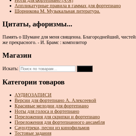
Ноты для фортепиано [А-Я]
Аппликатурные правила в гаммах для фортепиано
Шорникова М. Музыкальная литература.
Цитаты, афоризмы...
Память о Шумане для меня священна. Благороднейший, чистейш
же прекрасного. - И. Брамс : композитор
Магазин
Искать:
Поиск
Категории товаров
АУДИОЗАПИСИ
Версии для фортепиано А. Алексеевой
Красивые мелодии для фортепиано
Ноты для голоса и фортепиано
Переложения для скрипки и фортепиано
Переложения для фортепианного ансамбля
Саундтреки, песни из кинофильмов
Тестовые задания