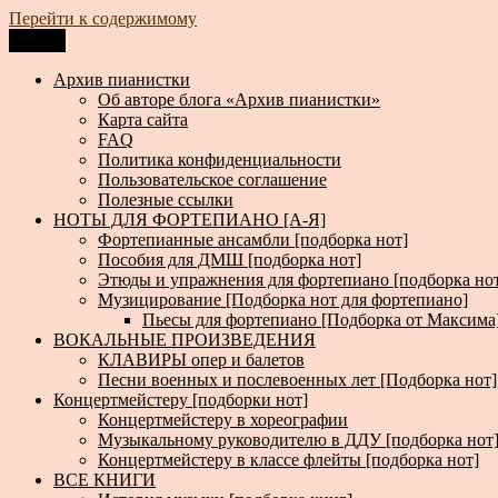
Перейти к содержимому
Меню
Архив пианистки
Всё для пианистов: ноты, книги, музыка, статьи…
Архив пианистки
Об авторе блога «Архив пианистки»
Карта сайта
FAQ
Политика конфиденциальности
Пользовательское соглашение
Полезные ссылки
НОТЫ ДЛЯ ФОРТЕПИАНО [А-Я]
Фортепианные ансамбли [подборка нот]
Пособия для ДМШ [подборка нот]
Этюды и упражнения для фортепиано [подборка но
Музицирование [Подборка нот для фортепиано]
Пьесы для фортепиано [Подборка от Максима
ВОКАЛЬНЫЕ ПРОИЗВЕДЕНИЯ
КЛАВИРЫ опер и балетов
Песни военных и послевоенных лет [Подборка нот]
Концертмейстеру [подборки нот]
Концертмейстеру в хореографии
Музыкальному руководителю в ДДУ [подборка нот
Концертмейстеру в классе флейты [подборка нот]
ВСЕ КНИГИ