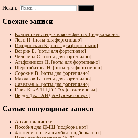
Искать:
Поиск
Свежие записи
Концертмейстеру в классе флейты [подборка нот]
Леви Н. [ноты для фортепиано]
Городинский Б. [ноты для фортепиано]
Веврик Е. [ноты для фортепиано]
Чичерина С. [ноты для фортепиано]
Агафонников Н. [ноты для фортепиано]
Шерстобитова Н. [ноты для фортепиано]
Сорокин В. [ноты для фортепиано]
Маклаков В. [ноты для фортепиано]
Савельев Б. [ноты для фортепиано]
Глюк К. «АЛЬЦЕСТА» [сюжет оперы]
Верди Дж. «АИДА» [сюжет оперы]
Самые популярные записи
Архив пианистки
Пособия для ДМШ [подборка нот]
Фортепианные ансамбли [подборка нот]