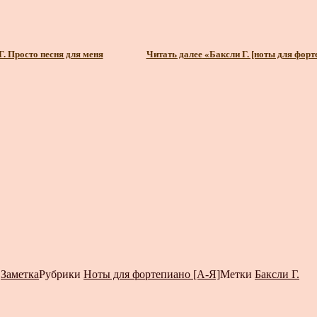
Г. Просто песня для меня
Читать далее
«Баксли Г. [ноты для форт
т
Заметка
Рубрики
Ноты для фортепиано [А-Я]
Метки
Баксли Г.