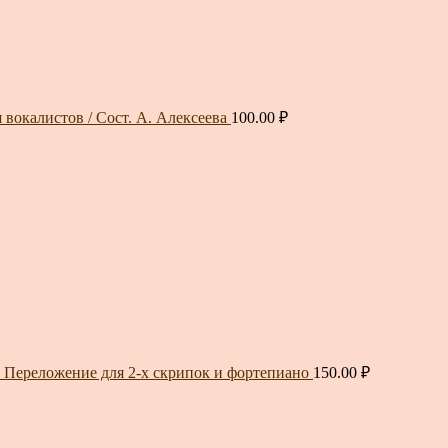
 вокалистов / Сост. А. Алексеева
100.00
₽
Переложение для 2-х скрипок и фортепиано
150.00
₽