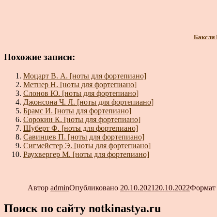
Баксли 
Похожие записи:
Моцарт В. А. [ноты для фортепиано]
Метнер Н. [ноты для фортепиано]
Слонов Ю. [ноты для фортепиано]
Джонсона Ч. Л. [ноты для фортепиано]
Брамс И. [ноты для фортепиано]
Сорокин К. [ноты для фортепиано]
Шуберт Ф. [ноты для фортепиано]
Савинцев П. [ноты для фортепиано]
Сигмейстер Э. [ноты для фортепиано]
Раухвергер М. [ноты для фортепиано]
Автор
admin
Опубликовано
20.10.2021
20.10.2022
Форма
Поиск по сайту notkinastya.ru