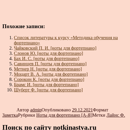
Похожие записи:
Список литературы к курсу «Методика обучения на
фортепиано»
Чайковский П. И. [ноты для фортепиано]
Слонов Ю. [ноты для фортепиано]
Бах И. С. [ноты для фортепиано]
Савинцев П. [ноты для фортепиано]
Метнер Н. [ноты для фортепиано]
Моцарт В. А. [ноты для фортепиано]
Сорокин К. [ноты для фортепиано]
Брамс И. [ноты для фортепиано]
Шуберт Ф. [ноты для фортепиано]
Автор
admin
Опубликовано
29.12.2021
Формат
Заметка
Рубрики
Ноты для фортепиано [А-Я]
Метки
Лайнс Ф.
Поиск по сайту notkinastya.ru