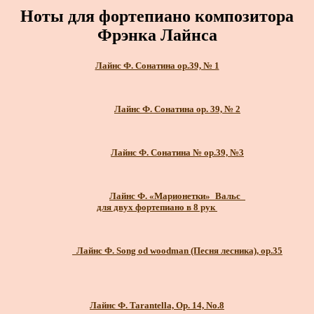
Ноты для фортепиано композитора
Фрэнка Лайнса
Лайнс Ф. Сонатина ор.39, № 1
Лайнс Ф. Сонатина ор. 39, № 2
Лайнс Ф. Сонатина № ор.39, №3
Лайнс Ф. «Марионетки»_Вальс_
для двух фортепиано в 8 рук
Лайнс Ф. Song od woodman (Песня лесника), ор.35
Лайнс Ф. Tarantella, Op. 14, No.8