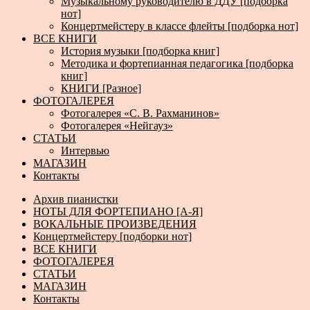
Музыкальному руководителю в ДДУ [подборка
нот]
Концертмейстеру в классе флейты [подборка нот]
ВСЕ КНИГИ
История музыки [подборка книг]
Методика и фортепианная педагогика [подборка
книг]
КНИГИ [Разное]
ФОТОГАЛЕРЕЯ
Фотогалерея «С. В. Рахманинов»
Фотогалерея «Нейгауз»
СТАТЬИ
Интервью
МАГАЗИН
Контакты
Архив пианистки
НОТЫ ДЛЯ ФОРТЕПИАНО [А-Я]
ВОКАЛЬНЫЕ ПРОИЗВЕДЕНИЯ
Концертмейстеру [подборки нот]
ВСЕ КНИГИ
ФОТОГАЛЕРЕЯ
СТАТЬИ
МАГАЗИН
Контакты