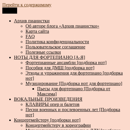
Перейти к содержимому
Меню
Архив пианистки
Всё для пианистов: ноты, книги, музыка, статьи…
Архив пианистки
Об авторе блога «Архив пианистки»
Карта сайта
FAQ
Политика конфиденциальности
Пользовательское соглашение
Полезные ссылки
НОТЫ ДЛЯ ФОРТЕПИАНО [А-Я]
Фортепианные ансамбли [подборка нот]
Пособия для ДМШ [подборка нот]
Этюды и упражнения для фортепиано [подборка
нот]
Музицирование [Подборка нот для фортепиано]
Пьесы для фортепиано [Подборка от
Максима]
ВОКАЛЬНЫЕ ПРОИЗВЕДЕНИЯ
КЛАВИРЫ опер и балетов
Песни военных и послевоенных лет [Подборка
нот]
Концертмейстеру [подборки нот]
Концертмейстеру в хореографии