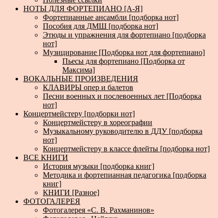
НОТЫ ДЛЯ ФОРТЕПИАНО [А-Я]
Фортепианные ансамбли [подборка нот]
Пособия для ДМШ [подборка нот]
Этюды и упражнения для фортепиано [подборка
нот]
Музицирование [Подборка нот для фортепиано]
Пьесы для фортепиано [Подборка от
Максима]
ВОКАЛЬНЫЕ ПРОИЗВЕДЕНИЯ
КЛАВИРЫ опер и балетов
Песни военных и послевоенных лет [Подборка
нот]
Концертмейстеру [подборки нот]
Концертмейстеру в хореографии
Музыкальному руководителю в ДДУ [подборка
нот]
Концертмейстеру в классе флейты [подборка нот]
ВСЕ КНИГИ
История музыки [подборка книг]
Методика и фортепианная педагогика [подборка
книг]
КНИГИ [Разное]
ФОТОГАЛЕРЕЯ
Фотогалерея «С. В. Рахманинов»