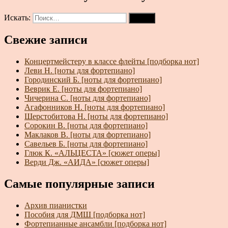
Искать:
Поиск
Свежие записи
Концертмейстеру в классе флейты [подборка нот]
Леви Н. [ноты для фортепиано]
Городинский Б. [ноты для фортепиано]
Веврик Е. [ноты для фортепиано]
Чичерина С. [ноты для фортепиано]
Агафонников Н. [ноты для фортепиано]
Шерстобитова Н. [ноты для фортепиано]
Сорокин В. [ноты для фортепиано]
Маклаков В. [ноты для фортепиано]
Савельев Б. [ноты для фортепиано]
Глюк К. «АЛЬЦЕСТА» [сюжет оперы]
Верди Дж. «АИДА» [сюжет оперы]
Самые популярные записи
Архив пианистки
Пособия для ДМШ [подборка нот]
Фортепианные ансамбли [подборка нот]