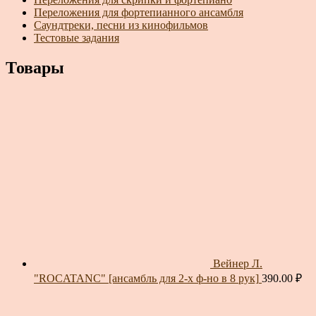
Переложения для фортепианного ансамбля
Саундтреки, песни из кинофильмов
Тестовые задания
Товары
Вейнер Л.
"ROCATANC" [ансамбль для 2-х ф-но в 8 рук]
390.00
₽