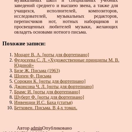
музыкальных школ и специальных учебных
заведений среднего и высшею звена, а также для
учащихся, исполнителей, композиторов,
исследователей, музыкальных редакторов,
переписчиков нот, нотных наборщиков и
просвещенных любителей музыки, желающих
овладеть основами нотного письма.
Похожие записи:
Моцарт В. А. [ноты для фортепиано]
Федосеева С. Л. «Художественные принципы М. В.
Юдиной»
Бизе Ж. Письма (1963)
Шопен Ф. Письма
Сорокин К. [ноты для фортепиано]
Джонсона Ч. Л. [ноты для фортепиано]
Брамс И. [ноты для фортепиано]
Шуберт Ф. [ноты для фортепиано]
Инвенции И.С. Баха (статья)
Бетховен. Письма. В 4-х томах.
Автор
admin
Опубликовано