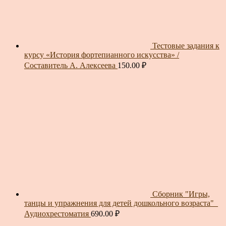
Тестовые задания к
курсу «История фортепианного искусства» /
Составитель А. Алексеева
150.00
₽
Сборник "Игры,
танцы и упражнения для детей дошкольного возраста"_
Аудиохрестоматия
690.00
₽