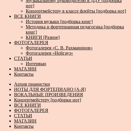
Музыкальному руководителю в ДДУ [подборка
нот]
Концертмейстеру в классе флейты [подборка нот]
ВСЕ КНИГИ
История музыки [подборка книг]
Методика и фортепианная педагогика [подборка
книг]
КНИГИ [Разное]
ФОТОГАЛЕРЕЯ
Фотогалерея «С. В. Рахманинов»
Фотогалерея «Нейгауз»
СТАТЬИ
Интервью
МАГАЗИН
Контакты
Архив пианистки
НОТЫ ДЛЯ ФОРТЕПИАНО [А-Я]
ВОКАЛЬНЫЕ ПРОИЗВЕДЕНИЯ
Концертмейстеру [подборки нот]
ВСЕ КНИГИ
ФОТОГАЛЕРЕЯ
СТАТЬИ
МАГАЗИН
Контакты