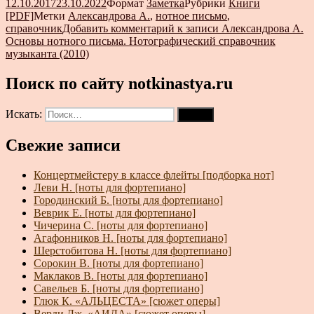
12.10.2017
23.10.2022
Формат
Заметка
Рубрики
Книги
[PDF]
Метки
Александрова А.
,
нотное письмо
,
справочник
Добавить комментарий
к записи Александрова А.
Основы нотного письма. Нотографический справочник
музыканта (2010)
Поиск по сайту notkinastya.ru
Искать:
Поиск
Свежие записи
Концертмейстеру в классе флейты [подборка нот]
Леви Н. [ноты для фортепиано]
Городинский Б. [ноты для фортепиано]
Веврик Е. [ноты для фортепиано]
Чичерина С. [ноты для фортепиано]
Агафонников Н. [ноты для фортепиано]
Шерстобитова Н. [ноты для фортепиано]
Сорокин В. [ноты для фортепиано]
Маклаков В. [ноты для фортепиано]
Савельев Б. [ноты для фортепиано]
Глюк К. «АЛЬЦЕСТА» [сюжет оперы]
Верди Дж. «АИДА» [сюжет оперы]