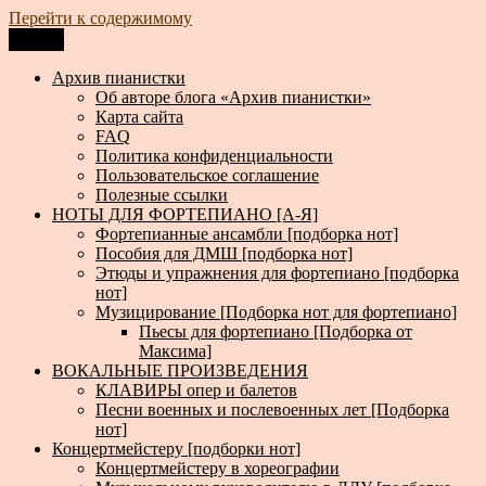
Перейти к содержимому
Меню
Архив пианистки
Всё для пианистов: ноты, книги, музыка, статьи…
Архив пианистки
Об авторе блога «Архив пианистки»
Карта сайта
FAQ
Политика конфиденциальности
Пользовательское соглашение
Полезные ссылки
НОТЫ ДЛЯ ФОРТЕПИАНО [А-Я]
Фортепианные ансамбли [подборка нот]
Пособия для ДМШ [подборка нот]
Этюды и упражнения для фортепиано [подборка
нот]
Музицирование [Подборка нот для фортепиано]
Пьесы для фортепиано [Подборка от
Максима]
ВОКАЛЬНЫЕ ПРОИЗВЕДЕНИЯ
КЛАВИРЫ опер и балетов
Песни военных и послевоенных лет [Подборка
нот]
Концертмейстеру [подборки нот]
Концертмейстеру в хореографии