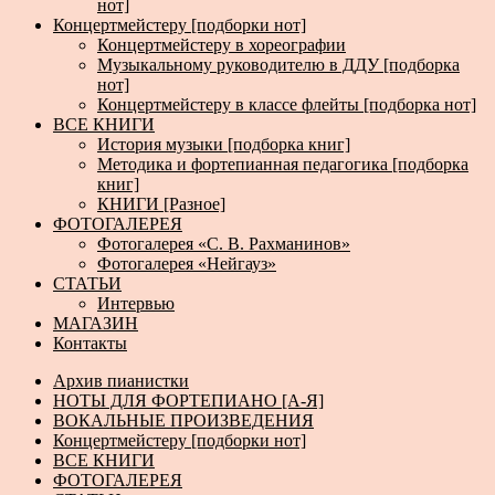
нот]
Концертмейстеру [подборки нот]
Концертмейстеру в хореографии
Музыкальному руководителю в ДДУ [подборка
нот]
Концертмейстеру в классе флейты [подборка нот]
ВСЕ КНИГИ
История музыки [подборка книг]
Методика и фортепианная педагогика [подборка
книг]
КНИГИ [Разное]
ФОТОГАЛЕРЕЯ
Фотогалерея «С. В. Рахманинов»
Фотогалерея «Нейгауз»
СТАТЬИ
Интервью
МАГАЗИН
Контакты
Архив пианистки
НОТЫ ДЛЯ ФОРТЕПИАНО [А-Я]
ВОКАЛЬНЫЕ ПРОИЗВЕДЕНИЯ
Концертмейстеру [подборки нот]
ВСЕ КНИГИ
ФОТОГАЛЕРЕЯ