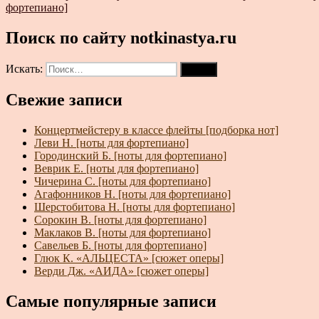
фортепиано]
Поиск по сайту notkinastya.ru
Искать:
Поиск
Свежие записи
Концертмейстеру в классе флейты [подборка нот]
Леви Н. [ноты для фортепиано]
Городинский Б. [ноты для фортепиано]
Веврик Е. [ноты для фортепиано]
Чичерина С. [ноты для фортепиано]
Агафонников Н. [ноты для фортепиано]
Шерстобитова Н. [ноты для фортепиано]
Сорокин В. [ноты для фортепиано]
Маклаков В. [ноты для фортепиано]
Савельев Б. [ноты для фортепиано]
Глюк К. «АЛЬЦЕСТА» [сюжет оперы]
Верди Дж. «АИДА» [сюжет оперы]
Самые популярные записи