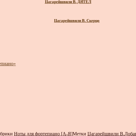
Цагарейшвили В. ДЯТЕЛ
Цагарейшвили В. Скерцо
епиано»
убрики
Ноты для фортепиано [А-Я]
Метки
Цагарейшвили В.
Доба