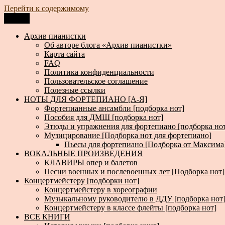
Перейти к содержимому
Меню
Архив пианистки
Всё для пианистов: ноты, книги, музыка, статьи…
Архив пианистки
Об авторе блога «Архив пианистки»
Карта сайта
FAQ
Политика конфиденциальности
Пользовательское соглашение
Полезные ссылки
НОТЫ ДЛЯ ФОРТЕПИАНО [А-Я]
Фортепианные ансамбли [подборка нот]
Пособия для ДМШ [подборка нот]
Этюды и упражнения для фортепиано [подборка но
Музицирование [Подборка нот для фортепиано]
Пьесы для фортепиано [Подборка от Максима
ВОКАЛЬНЫЕ ПРОИЗВЕДЕНИЯ
КЛАВИРЫ опер и балетов
Песни военных и послевоенных лет [Подборка нот]
Концертмейстеру [подборки нот]
Концертмейстеру в хореографии
Музыкальному руководителю в ДДУ [подборка нот
Концертмейстеру в классе флейты [подборка нот]
ВСЕ КНИГИ