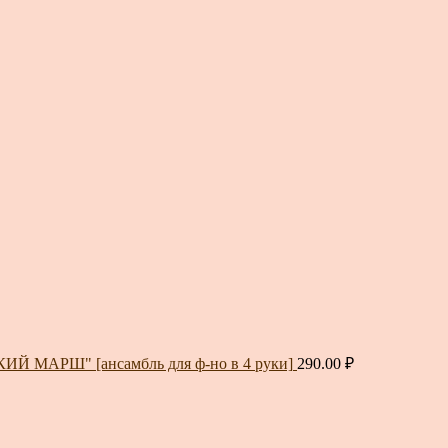
ИЙ МАРШ" [ансамбль для ф-но в 4 руки]
290.00
₽