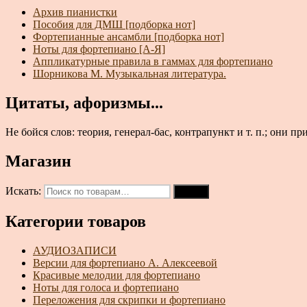
Архив пианистки
Пособия для ДМШ [подборка нот]
Фортепианные ансамбли [подборка нот]
Ноты для фортепиано [А-Я]
Аппликатурные правила в гаммах для фортепиано
Шорникова М. Музыкальная литература.
Цитаты, афоризмы...
Не бойся слов: теория, генерал-бас, контрапункт и т. п.; они 
Магазин
Искать:
Поиск
Категории товаров
АУДИОЗАПИСИ
Версии для фортепиано А. Алексеевой
Красивые мелодии для фортепиано
Ноты для голоса и фортепиано
Переложения для скрипки и фортепиано