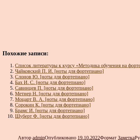
Похожие записи:
Список литературы к курсу «Методика обучения на форт
Чайковский П. И. [ноты для фортепиано]
Слонов Ю. [ноты для фортепиано]
Бах И. С. [ноты для фортепиано]
Савинцев П. [ноты для фортепиано]
Метнер Н. [ноты для фортепиано]
Моцарт В. А. [ноты для фортепиано]
Сорокин К. [ноты для фортепиано]
Брамс И. [ноты для фортепиано]
Шуберт Ф. [ноты для фортепиано]
Автор
admin
Опубликовано
19.10.2022
Формат
Заметка
Р