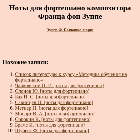
Ноты для фортепиано композитора
Франца фон Зуппе
Зуппе Ф. Боккаччо-марш
Похожие записи:
Список литературы к курсу «Методика обучения на
фортепиано»
Чайковский П. И. [ноты для фортепиано]
Слонов Ю. [ноты для фортепиано]
Бах И. С. [ноты для фортепиано]
Савинцев П. [ноты для фортепиано]
Метнер Н. [ноты для фортепиано]
Моцарт В. А. [ноты для фортепиано]
Сорокин К. [ноты для фортепиано]
Брамс И. [ноты для фортепиано]
Шуберт Ф. [ноты для фортепиано]