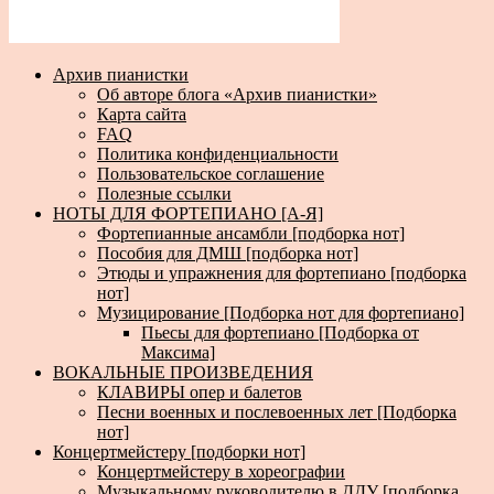
Архив пианистки
Об авторе блога «Архив пианистки»
Карта сайта
FAQ
Политика конфиденциальности
Пользовательское соглашение
Полезные ссылки
НОТЫ ДЛЯ ФОРТЕПИАНО [А-Я]
Фортепианные ансамбли [подборка нот]
Пособия для ДМШ [подборка нот]
Этюды и упражнения для фортепиано [подборка
нот]
Музицирование [Подборка нот для фортепиано]
Пьесы для фортепиано [Подборка от
Максима]
ВОКАЛЬНЫЕ ПРОИЗВЕДЕНИЯ
КЛАВИРЫ опер и балетов
Песни военных и послевоенных лет [Подборка
нот]
Концертмейстеру [подборки нот]
Концертмейстеру в хореографии
Музыкальному руководителю в ДДУ [подборка