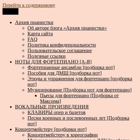
Перейти к содержимому
Меню
Архив пианистки
Всё для пианистов: ноты, книги, музыка, статьи…
Архив пианистки
Об авторе блога «Архив пианистки»
Карта сайта
FAQ
Политика конфиденциальности
Пользовательское соглашение
Полезные ссылки
НОТЫ ДЛЯ ФОРТЕПИАНО [А-Я]
Фортепианные ансамбли [подборка нот]
Пособия для ДМШ [подборка нот]
Этюды и упражнения для фортепиано [подборка
нот]
Музицирование [Подборка нот для фортепиано]
Пьесы для фортепиано [Подборка от
Максима]
ВОКАЛЬНЫЕ ПРОИЗВЕДЕНИЯ
КЛАВИРЫ опер и балетов
Песни военных и послевоенных лет [Подборка
нот]
Концертмейстеру [подборки нот]
Концертмейстеру в хореографии