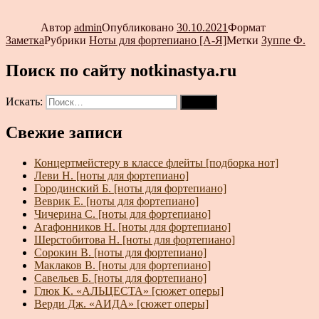
Автор
admin
Опубликовано
30.10.2021
Формат
Заметка
Рубрики
Ноты для фортепиано [А-Я]
Метки
Зуппе Ф.
Поиск по сайту notkinastya.ru
Искать:
Поиск
Свежие записи
Концертмейстеру в классе флейты [подборка нот]
Леви Н. [ноты для фортепиано]
Городинский Б. [ноты для фортепиано]
Веврик Е. [ноты для фортепиано]
Чичерина С. [ноты для фортепиано]
Агафонников Н. [ноты для фортепиано]
Шерстобитова Н. [ноты для фортепиано]
Сорокин В. [ноты для фортепиано]
Маклаков В. [ноты для фортепиано]
Савельев Б. [ноты для фортепиано]
Глюк К. «АЛЬЦЕСТА» [сюжет оперы]
Верди Дж. «АИДА» [сюжет оперы]