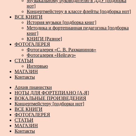
Музыкальному руководителю в ДДУ [подборка
нот]
Концертмейстеру в классе флейты [подборка нот]
ВСЕ КНИГИ
История музыки [подборка книг]
Методика и фортепианная педагогика [подборка
книг]
КНИГИ [Разное]
ФОТОГАЛЕРЕЯ
Фотогалерея «С. В. Рахманинов»
Фотогалерея «Нейгауз»
СТАТЬИ
Интервью
МАГАЗИН
Контакты
Архив пианистки
НОТЫ ДЛЯ ФОРТЕПИАНО [А-Я]
ВОКАЛЬНЫЕ ПРОИЗВЕДЕНИЯ
Концертмейстеру [подборки нот]
ВСЕ КНИГИ
ФОТОГАЛЕРЕЯ
СТАТЬИ
МАГАЗИН
Контакты