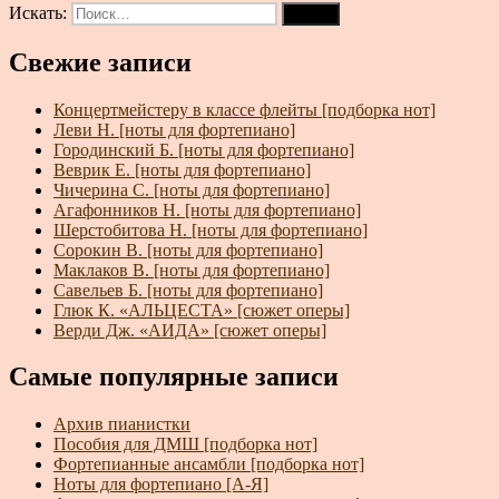
Искать:
Поиск
Свежие записи
Концертмейстеру в классе флейты [подборка нот]
Леви Н. [ноты для фортепиано]
Городинский Б. [ноты для фортепиано]
Веврик Е. [ноты для фортепиано]
Чичерина С. [ноты для фортепиано]
Агафонников Н. [ноты для фортепиано]
Шерстобитова Н. [ноты для фортепиано]
Сорокин В. [ноты для фортепиано]
Маклаков В. [ноты для фортепиано]
Савельев Б. [ноты для фортепиано]
Глюк К. «АЛЬЦЕСТА» [сюжет оперы]
Верди Дж. «АИДА» [сюжет оперы]
Самые популярные записи
Архив пианистки
Пособия для ДМШ [подборка нот]
Фортепианные ансамбли [подборка нот]
Ноты для фортепиано [А-Я]