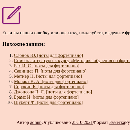
Если вы нашли ошибку или опечатку, пожалуйста, выделите ф
Похожие записи:
Слонов Ю. [ноты для фортепиано]
Список литературы к курсу «Методика обучения на форт
Бах И. С. [ноты для фортепиано]
Савинцев П. [ноты для фортепиано]
Метнер Н. [ноты для фортепиано]
Моцарт В. А. [ноты для фортепиано]
Сорокин К. [ноты для фортепиано]
Джонсона Ч. Л. [ноты для фортепиано]
Брамс И. [ноты для фортепиано]
Шуберт Ф. [ноты для фортепиано]
Автор
admin
Опубликовано
25.10.2021
Формат
Заметка
Р