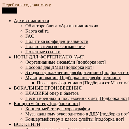
Перейти к содержимому
Меню
Архив пианистки
Всё для пианистов: ноты, книги, музыка, статьи…
Архив пианистки
Об авторе блога «Архив пианистки»
Карта сайта
FAQ
Политика конфиденциальности
Пользовательское соглашение
Полезные ссылки
НОТЫ ДЛЯ ФОРТЕПИАНО [А-Я]
Фортепианные ансамбли [подборка нот]
Пособия для ДМШ [подборка нот]
Этюды и упражнения для фортепиано [подборка но
Музицирование [Подборка нот для фортепиано]
Пьесы для фортепиано [Подборка от Максима
ВОКАЛЬНЫЕ ПРОИЗВЕДЕНИЯ
КЛАВИРЫ опер и балетов
Песни военных и послевоенных лет [Подборка нот]
Концертмейстеру [подборки нот]
Концертмейстеру в хореографии
Музыкальному руководителю в ДДУ [подборка нот
Концертмейстеру в классе флейты [подборка нот]
ВСЕ КНИГИ