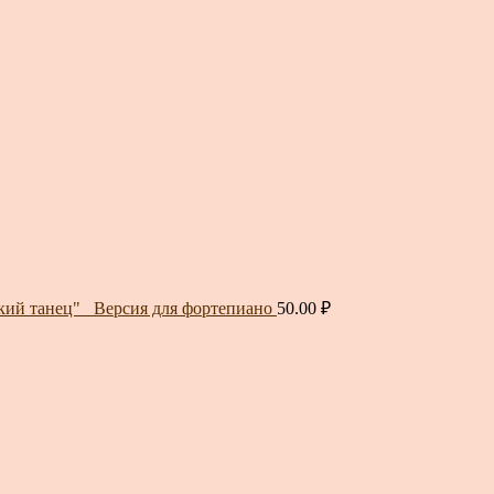
кий танец"_ Версия для фортепиано
50.00
₽