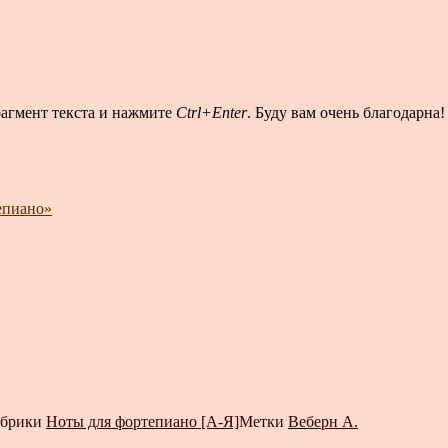
рагмент текста и нажмите
Ctrl+Enter
. Буду вам очень благодарна!
епиано»
убрики
Ноты для фортепиано [А-Я]
Метки
Веберн А.