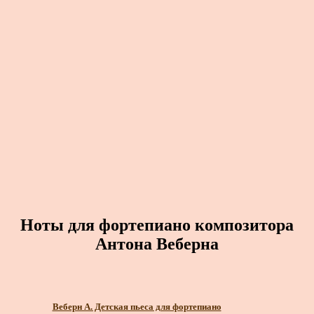
Ноты для фортепиано композитора
Антона Веберна
Веберн А. Детская пьеса для фортепиано