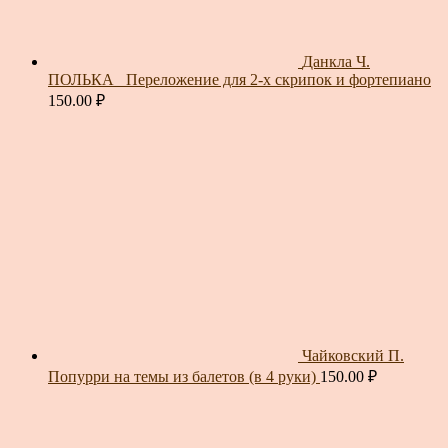
Данкла Ч.
ПОЛЬКА_ Переложение для 2-х скрипок и фортепиано
150.00
₽
Чайковский П.
Попурри на темы из балетов (в 4 руки)
150.00
₽