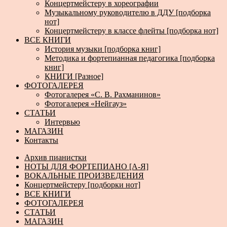
Концертмейстеру в хореографии
Музыкальному руководителю в ДДУ [подборка
нот]
Концертмейстеру в классе флейты [подборка нот]
ВСЕ КНИГИ
История музыки [подборка книг]
Методика и фортепианная педагогика [подборка
книг]
КНИГИ [Разное]
ФОТОГАЛЕРЕЯ
Фотогалерея «С. В. Рахманинов»
Фотогалерея «Нейгауз»
СТАТЬИ
Интервью
МАГАЗИН
Контакты
Архив пианистки
НОТЫ ДЛЯ ФОРТЕПИАНО [А-Я]
ВОКАЛЬНЫЕ ПРОИЗВЕДЕНИЯ
Концертмейстеру [подборки нот]
ВСЕ КНИГИ
ФОТОГАЛЕРЕЯ
СТАТЬИ
МАГАЗИН