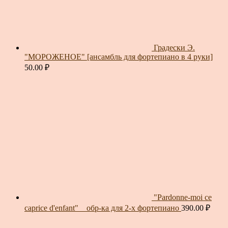
Градески Э.
"МОРОЖЕНОЕ" [ансамбль для фортепиано в 4 руки]
50.00
₽
"Pardonne-moi ce
caprice d'enfant" _ обр-ка для 2-х фортепиано
390.00
₽