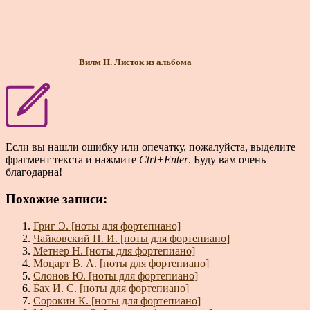
Вилм Н. Листок из альбома
Если вы нашли ошибку или опечатку, пожалуйста, выделите
фрагмент текста и нажмите
Ctrl+Enter
. Буду вам очень
благодарна!
Похожие записи:
Григ Э. [ноты для фортепиано]
Чайковский П. И. [ноты для фортепиано]
Метнер Н. [ноты для фортепиано]
Моцарт В. А. [ноты для фортепиано]
Слонов Ю. [ноты для фортепиано]
Бах И. С. [ноты для фортепиано]
Сорокин К. [ноты для фортепиано]