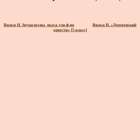
Вильм Н. Звуки весны_пьеса для ф-но
Вильм Н. «Деревенский
оркестр» [5 класс]