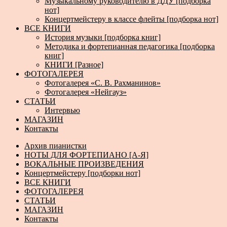
Музыкальному руководителю в ДДУ [подборка
нот]
Концертмейстеру в классе флейты [подборка нот]
ВСЕ КНИГИ
История музыки [подборка книг]
Методика и фортепианная педагогика [подборка
книг]
КНИГИ [Разное]
ФОТОГАЛЕРЕЯ
Фотогалерея «С. В. Рахманинов»
Фотогалерея «Нейгауз»
СТАТЬИ
Интервью
МАГАЗИН
Контакты
Архив пианистки
НОТЫ ДЛЯ ФОРТЕПИАНО [А-Я]
ВОКАЛЬНЫЕ ПРОИЗВЕДЕНИЯ
Концертмейстеру [подборки нот]
ВСЕ КНИГИ
ФОТОГАЛЕРЕЯ
СТАТЬИ
МАГАЗИН
Контакты