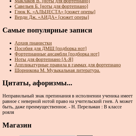
Маклаков В. [ноты для фортепиано]
Савельев Б. [ноты для фортепиано]
Глюк К. «АЛЬЦЕСТА» [сюжет оперы]
Верди Дж. «АИДА» [сюжет оперы]
Самые популярные записи
Архив пианистки
Пособия для ДМШ [подборка нот]
Фортепианные ансамбли [подборка нот]
Ноты для фортепиано [А-Я]
Аппликатурные правила в гаммах для фортепиано
Шорникова М. Музыкальная литература.
Цитаты, афоризмы...
Неправильный знак препинания в исполнении ученика имеет
равное с неверной нотой право на учительский гнев. А может
быть, даже преимущественное. - Н. Перельман : В классе
рояля
Магазин