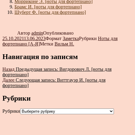
Морриконе Э. [ноты для фортепиано]
Брамс И. [ноты для фортепиано]
Шуберт Ф. [ноты для фортепиано]
Автор
admin
Опубликовано
25.10.2021
13.06.2023
Формат
Заметка
Рубрики
Ноты для
фортепиано [А-Я]
Метки
Вильм Н.
Навигация по записям
Назад
Предыдущая запись:
Вигдорович Л. [ноты для
фортепиано]
Далее
Следующая запись:
Виттгауэр И. [ноты для
фортепиано]
Рубрики
Рубрики