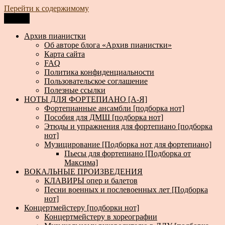
Перейти к содержимому
Меню
Архив пианистки
Всё для пианистов: ноты, книги, музыка, статьи…
Архив пианистки
Об авторе блога «Архив пианистки»
Карта сайта
FAQ
Политика конфиденциальности
Пользовательское соглашение
Полезные ссылки
НОТЫ ДЛЯ ФОРТЕПИАНО [А-Я]
Фортепианные ансамбли [подборка нот]
Пособия для ДМШ [подборка нот]
Этюды и упражнения для фортепиано [подборка
нот]
Музицирование [Подборка нот для фортепиано]
Пьесы для фортепиано [Подборка от
Максима]
ВОКАЛЬНЫЕ ПРОИЗВЕДЕНИЯ
КЛАВИРЫ опер и балетов
Песни военных и послевоенных лет [Подборка
нот]
Концертмейстеру [подборки нот]
Концертмейстеру в хореографии