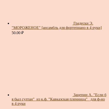
Градески Э.
"МОРОЖЕНОЕ" [ансамбль для фортепиано в 4 руки]
50.00
₽
Зацепин А. "Если б
я был султан"_из к.ф. "Кавказская пленница"_ для ф-но
в 4 руки