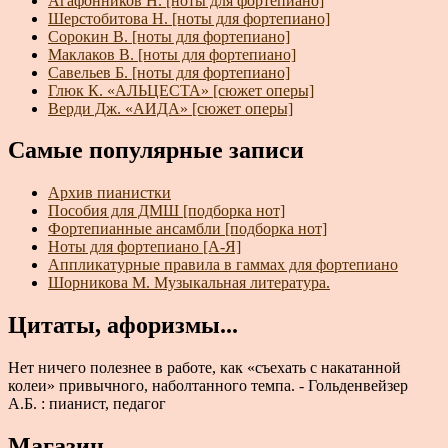
Агафонников Н. [ноты для фортепиано]
Шерстобитова Н. [ноты для фортепиано]
Сорокин В. [ноты для фортепиано]
Маклаков В. [ноты для фортепиано]
Савельев Б. [ноты для фортепиано]
Глюк К. «АЛЬЦЕСТА» [сюжет оперы]
Верди Дж. «АИДА» [сюжет оперы]
Самые популярные записи
Архив пианистки
Пособия для ДМШ [подборка нот]
Фортепианные ансамбли [подборка нот]
Ноты для фортепиано [А-Я]
Аппликатурные правила в гаммах для фортепиано
Шорникова М. Музыкальная литература.
Цитаты, афоризмы...
Нет ничего полезнее в работе, как «съехать с накатанной
колеи» привычного, наболтанного темпа. - Гольденвейзер
А.Б. : пианист, педагог
Магазин