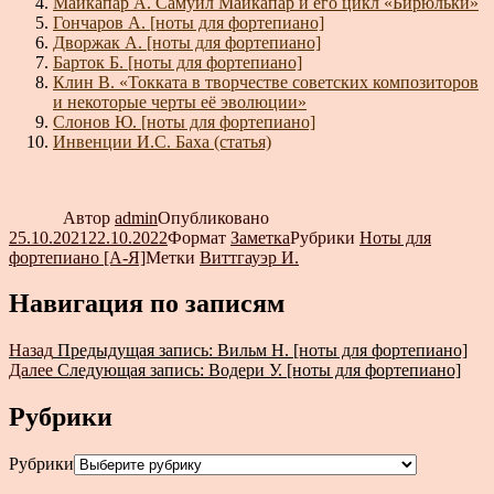
Майкапар А. Самуил Майкапар и его цикл «Бирюльки»
Гончаров А. [ноты для фортепиано]
Дворжак А. [ноты для фортепиано]
Барток Б. [ноты для фортепиано]
Клин В. «Токката в творчестве советских композиторов
и некоторые черты её эволюции»
Слонов Ю. [ноты для фортепиано]
Инвенции И.С. Баха (статья)
Автор
admin
Опубликовано
25.10.2021
22.10.2022
Формат
Заметка
Рубрики
Ноты для
фортепиано [А-Я]
Метки
Виттгауэр И.
Навигация по записям
Назад
Предыдущая запись:
Вильм Н. [ноты для фортепиано]
Далее
Следующая запись:
Водери У. [ноты для фортепиано]
Рубрики
Рубрики