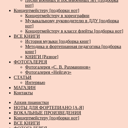
Песни военных и послевоенных лет [Подборка
нот]
Концертмейстеру [подборки нот]
Концертмейстеру в хореографии
Музыкальному руководителю в ДДУ [подборка
нот]
Концертмейстеру в классе флейты [подборка нот]
ВСЕ КНИГИ
История музыки [подборка книг]
Методика и фортепианная педагогика [подборка
книг]
КНИГИ [Разное]
ФОТОГАЛЕРЕЯ
Фотогалерея «С. В. Рахманинов»
Фотогалерея «Нейгауз»
СТАТЬИ
Интервью
МАГАЗИН
Контакты
Архив пианистки
НОТЫ ДЛЯ ФОРТЕПИАНО [А-Я]
ВОКАЛЬНЫЕ ПРОИЗВЕДЕНИЯ
Концертмейстеру [подборки нот]
ВСЕ КНИГИ