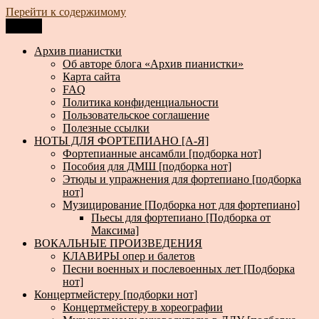
Перейти к содержимому
Меню
Архив пианистки
Всё для пианистов: ноты, книги, музыка, статьи…
Архив пианистки
Об авторе блога «Архив пианистки»
Карта сайта
FAQ
Политика конфиденциальности
Пользовательское соглашение
Полезные ссылки
НОТЫ ДЛЯ ФОРТЕПИАНО [А-Я]
Фортепианные ансамбли [подборка нот]
Пособия для ДМШ [подборка нот]
Этюды и упражнения для фортепиано [подборка
нот]
Музицирование [Подборка нот для фортепиано]
Пьесы для фортепиано [Подборка от
Максима]
ВОКАЛЬНЫЕ ПРОИЗВЕДЕНИЯ
КЛАВИРЫ опер и балетов
Песни военных и послевоенных лет [Подборка
нот]
Концертмейстеру [подборки нот]
Концертмейстеру в хореографии