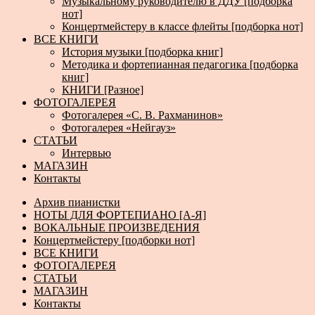
Музыкальному руководителю в ДДУ [подборка
нот]
Концертмейстеру в классе флейты [подборка нот]
ВСЕ КНИГИ
История музыки [подборка книг]
Методика и фортепианная педагогика [подборка
книг]
КНИГИ [Разное]
ФОТОГАЛЕРЕЯ
Фотогалерея «С. В. Рахманинов»
Фотогалерея «Нейгауз»
СТАТЬИ
Интервью
МАГАЗИН
Контакты
Архив пианистки
НОТЫ ДЛЯ ФОРТЕПИАНО [А-Я]
ВОКАЛЬНЫЕ ПРОИЗВЕДЕНИЯ
Концертмейстеру [подборки нот]
ВСЕ КНИГИ
ФОТОГАЛЕРЕЯ
СТАТЬИ
МАГАЗИН
Контакты