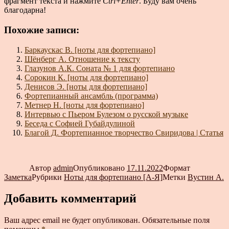
фрагмент текста и нажмите
Ctrl+Enter
. Буду вам очень
благодарна!
Похожие записи:
Баркаускас В. [ноты для фортепиано]
Шёнберг А. Отношение к тексту
Глазунов А.К. Соната № 1 для фортепиано
Сорокин К. [ноты для фортепиано]
Денисов Э. [ноты для фортепиано]
Фортепианный ансамбль (программа)
Метнер Н. [ноты для фортепиано]
Интервью с Пьером Булезом о русской музыке
Беседа с Софией Губайдулиной
Благой Д. Фортепианное творчество Свиридова | Статья
Автор
admin
Опубликовано
17.11.2022
Формат
Заметка
Рубрики
Ноты для фортепиано [А-Я]
Метки
Вустин А.
Добавить комментарий
Ваш адрес email не будет опубликован.
Обязательные поля