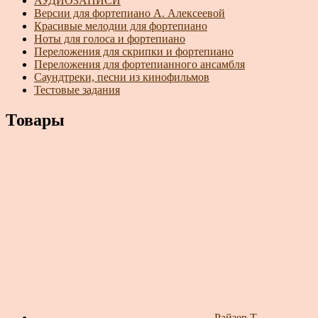
АУДИОЗАПИСИ
Версии для фортепиано А. Алексеевой
Красивые мелодии для фортепиано
Ноты для голоса и фортепиано
Переложения для скрипки и фортепиано
Переложения для фортепианного ансамбля
Саундтреки, песни из кинофильмов
Тестовые задания
Товары
Райзер Т.