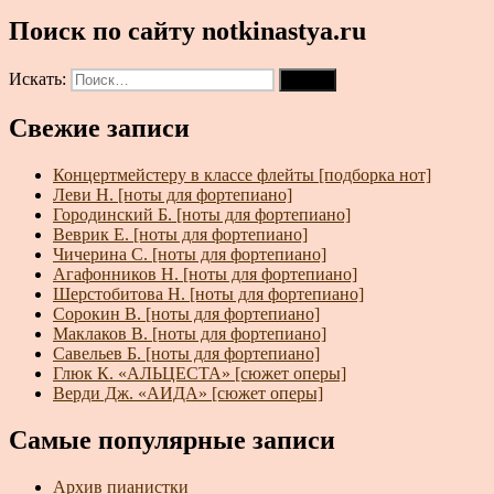
Поиск по сайту notkinastya.ru
Искать:
Поиск
Свежие записи
Концертмейстеру в классе флейты [подборка нот]
Леви Н. [ноты для фортепиано]
Городинский Б. [ноты для фортепиано]
Веврик Е. [ноты для фортепиано]
Чичерина С. [ноты для фортепиано]
Агафонников Н. [ноты для фортепиано]
Шерстобитова Н. [ноты для фортепиано]
Сорокин В. [ноты для фортепиано]
Маклаков В. [ноты для фортепиано]
Савельев Б. [ноты для фортепиано]
Глюк К. «АЛЬЦЕСТА» [сюжет оперы]
Верди Дж. «АИДА» [сюжет оперы]
Самые популярные записи
Архив пианистки