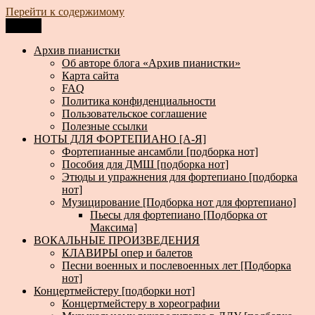
Перейти к содержимому
Меню
Архив пианистки
Всё для пианистов: ноты, книги, музыка, статьи…
Архив пианистки
Об авторе блога «Архив пианистки»
Карта сайта
FAQ
Политика конфиденциальности
Пользовательское соглашение
Полезные ссылки
НОТЫ ДЛЯ ФОРТЕПИАНО [А-Я]
Фортепианные ансамбли [подборка нот]
Пособия для ДМШ [подборка нот]
Этюды и упражнения для фортепиано [подборка
нот]
Музицирование [Подборка нот для фортепиано]
Пьесы для фортепиано [Подборка от
Максима]
ВОКАЛЬНЫЕ ПРОИЗВЕДЕНИЯ
КЛАВИРЫ опер и балетов
Песни военных и послевоенных лет [Подборка
нот]
Концертмейстеру [подборки нот]
Концертмейстеру в хореографии