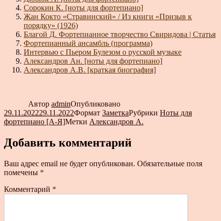
Сорокин К. [ноты для фортепиано]
Жан Кокто «Стравинский» / Из книги «Призыв к
порядку» (1926)
Благой Д. Фортепианное творчество Свиридова | Статья
Фортепианный ансамбль (программа)
Интервью с Пьером Булезом о русской музыке
Александров Ан. [ноты для фортепиано]
Александров А.В. [краткая биография]
Автор
admin
Опубликовано
29.11.2022
29.11.2022
Формат
Заметка
Рубрики
Ноты для
фортепиано [А-Я]
Метки
Александров А.
Добавить комментарий
Ваш адрес email не будет опубликован.
Обязательные поля
помечены
*
Комментарий
*