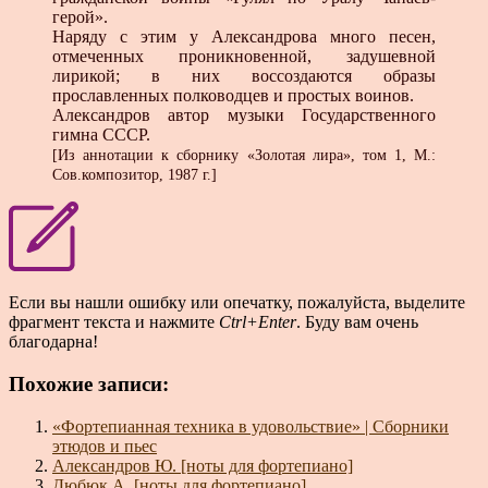
герой».
Наряду с этим у Александрова много песен,
отмеченных проникновенной, задушевной
лирикой; в них воссоздаются образы
прославленных полководцев и простых воинов.
Александров автор музыки Государственного
гимна СССР.
[Из аннотации к сборнику «Золотая лира», том 1, М.:
Сов.композитор, 1987 г.]
Если вы нашли ошибку или опечатку, пожалуйста, выделите
фрагмент текста и нажмите
Ctrl+Enter
. Буду вам очень
благодарна!
Похожие записи:
«Фортепианная техника в удовольствие» | Сборники
этюдов и пьес
Александров Ю. [ноты для фортепиано]
Дюбюк А. [ноты для фортепиано]