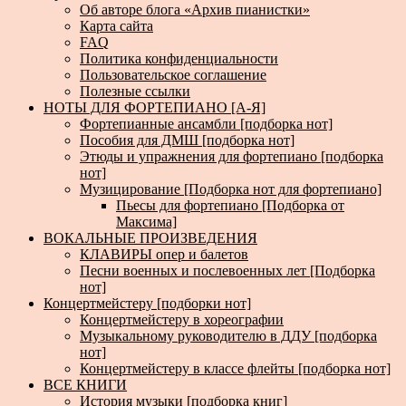
Об авторе блога «Архив пианистки»
Карта сайта
FAQ
Политика конфиденциальности
Пользовательское соглашение
Полезные ссылки
НОТЫ ДЛЯ ФОРТЕПИАНО [А-Я]
Фортепианные ансамбли [подборка нот]
Пособия для ДМШ [подборка нот]
Этюды и упражнения для фортепиано [подборка
нот]
Музицирование [Подборка нот для фортепиано]
Пьесы для фортепиано [Подборка от
Максима]
ВОКАЛЬНЫЕ ПРОИЗВЕДЕНИЯ
КЛАВИРЫ опер и балетов
Песни военных и послевоенных лет [Подборка
нот]
Концертмейстеру [подборки нот]
Концертмейстеру в хореографии
Музыкальному руководителю в ДДУ [подборка
нот]
Концертмейстеру в классе флейты [подборка нот]
ВСЕ КНИГИ
История музыки [подборка книг]