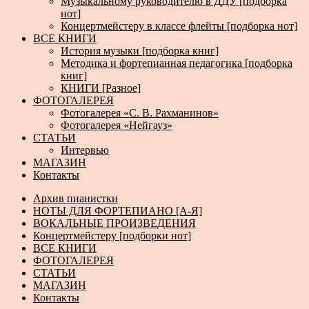
Музыкальному руководителю в ДДУ [подборка
нот]
Концертмейстеру в классе флейты [подборка нот]
ВСЕ КНИГИ
История музыки [подборка книг]
Методика и фортепианная педагогика [подборка
книг]
КНИГИ [Разное]
ФОТОГАЛЕРЕЯ
Фотогалерея «С. В. Рахманинов»
Фотогалерея «Нейгауз»
СТАТЬИ
Интервью
МАГАЗИН
Контакты
Архив пианистки
НОТЫ ДЛЯ ФОРТЕПИАНО [А-Я]
ВОКАЛЬНЫЕ ПРОИЗВЕДЕНИЯ
Концертмейстеру [подборки нот]
ВСЕ КНИГИ
ФОТОГАЛЕРЕЯ
СТАТЬИ
МАГАЗИН
Контакты