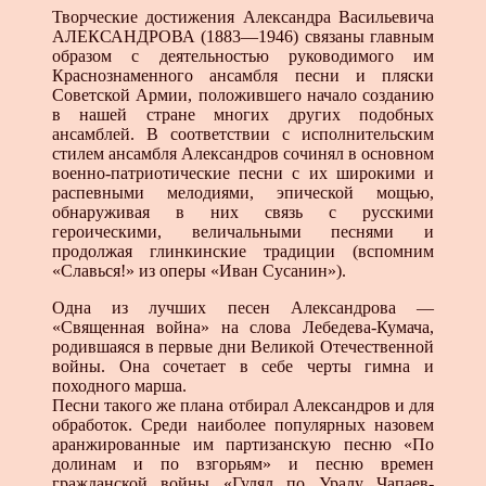
Творческие достижения Александра Васильевича
АЛЕКСАНДРОВА (1883—1946) связаны главным
образом с деятельностью руководимого им
Краснознаменного ансамбля песни и пляски
Советской Армии, положившего начало созданию
в нашей стране многих других подобных
ансамблей. В соответствии с исполнительским
стилем ансамбля Александров сочинял в основном
военно-патриотические песни с их широкими и
распевными мелодиями, эпической мощью,
обнаруживая в них связь с русскими
героическими, величальными песнями и
продолжая глинкинские традиции (вспомним
«Славься!» из оперы «Иван Сусанин»).
Одна из лучших песен Александрова —
«Священная война» на слова Лебедева-Кумача,
родившаяся в первые дни Великой Отечественной
войны. Она сочетает в себе черты гимна и
походного марша.
Песни такого же плана отбирал Александров и для
обработок. Среди наиболее популярных назовем
аранжированные им партизанскую песню «По
долинам и по взгорьям» и песню времен
гражданской войны «Гулял по Уралу Чапаев-