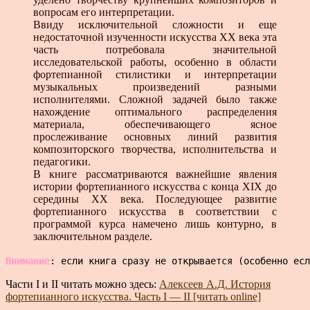
вопросам его интерпретации.
Ввиду исключительной сложности и еще
недостаточной изученности искусства XX века эта
часть потребовала значительной
исследовательской работы, особенно в области
фортепианной стилистики и интерпретации
музыкальных произведений разными
исполнителями. Сложной задачей было также
нахождение оптимального распределения
материала, обеспечивающего ясное
прослеживание основных линий развития
композиторского творчества, исполнительства и
педагогики.
В книге рассматриваются важнейшие явления
истории фортепианного искусства с конца XIX до
середины XX века. Последующее развитие
фортепианного искусства в соответствии с
программой курса намечено лишь контурно, в
заключительном разделе.
Внимание
: если книга сразу не открывается (особенно есл
Части I и II читать можно здесь:
Алексеев А.Д. История
фортепианного искусства. Часть I — II [читать online]