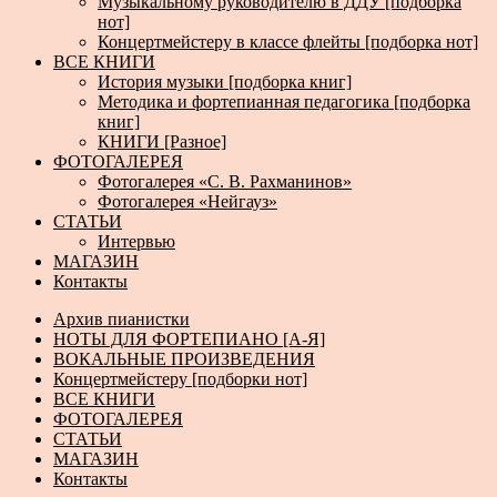
Музыкальному руководителю в ДДУ [подборка
нот]
Концертмейстеру в классе флейты [подборка нот]
ВСЕ КНИГИ
История музыки [подборка книг]
Методика и фортепианная педагогика [подборка
книг]
КНИГИ [Разное]
ФОТОГАЛЕРЕЯ
Фотогалерея «С. В. Рахманинов»
Фотогалерея «Нейгауз»
СТАТЬИ
Интервью
МАГАЗИН
Контакты
Архив пианистки
НОТЫ ДЛЯ ФОРТЕПИАНО [А-Я]
ВОКАЛЬНЫЕ ПРОИЗВЕДЕНИЯ
Концертмейстеру [подборки нот]
ВСЕ КНИГИ
ФОТОГАЛЕРЕЯ
СТАТЬИ
МАГАЗИН
Контакты