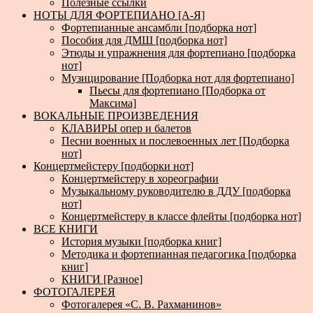
Полезные ссылки
НОТЫ ДЛЯ ФОРТЕПИАНО [А-Я]
Фортепианные ансамбли [подборка нот]
Пособия для ДМШ [подборка нот]
Этюды и упражнения для фортепиано [подборка
нот]
Музицирование [Подборка нот для фортепиано]
Пьесы для фортепиано [Подборка от
Максима]
ВОКАЛЬНЫЕ ПРОИЗВЕДЕНИЯ
КЛАВИРЫ опер и балетов
Песни военных и послевоенных лет [Подборка
нот]
Концертмейстеру [подборки нот]
Концертмейстеру в хореографии
Музыкальному руководителю в ДДУ [подборка
нот]
Концертмейстеру в классе флейты [подборка нот]
ВСЕ КНИГИ
История музыки [подборка книг]
Методика и фортепианная педагогика [подборка
книг]
КНИГИ [Разное]
ФОТОГАЛЕРЕЯ
Фотогалерея «С. В. Рахманинов»