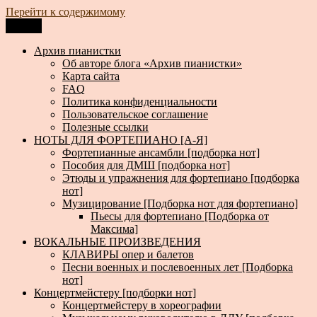
Перейти к содержимому
Меню
Архив пианистки
Всё для пианистов: ноты, книги, музыка, статьи…
Архив пианистки
Об авторе блога «Архив пианистки»
Карта сайта
FAQ
Политика конфиденциальности
Пользовательское соглашение
Полезные ссылки
НОТЫ ДЛЯ ФОРТЕПИАНО [А-Я]
Фортепианные ансамбли [подборка нот]
Пособия для ДМШ [подборка нот]
Этюды и упражнения для фортепиано [подборка
нот]
Музицирование [Подборка нот для фортепиано]
Пьесы для фортепиано [Подборка от
Максима]
ВОКАЛЬНЫЕ ПРОИЗВЕДЕНИЯ
КЛАВИРЫ опер и балетов
Песни военных и послевоенных лет [Подборка
нот]
Концертмейстеру [подборки нот]
Концертмейстеру в хореографии