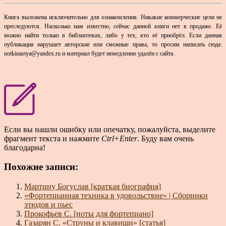
Книга выложена исключительно для ознакомления. Никакие коммерческие цели не
преследуются. Насколько нам известно, сейчас данной книги нет в продаже. Её
можно найти только в библиотеках, либо у тех, кто её приобрёл.
Если данная
публикация нарушает авторские или смежные права, то просим написать сюда:
notkinastya@yandeх.ru и материал будет немедленно удалён с сайта.
Если вы нашли ошибку или опечатку, пожалуйста, выделите
фрагмент текста и нажмите
Ctrl+Enter
. Буду вам очень
благодарна!
Похожие записи:
Мартину Богуслав [краткая биография]
«Фортепианная техника в удовольствие» | Сборники
этюдов и пьес
Прокофьев С. [ноты для фортепиано]
Газарян С. «Струны и клавиши» [статья]