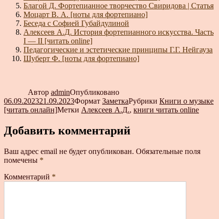
Благой Д. Фортепианное творчество Свиридова | Статья
Моцарт В. А. [ноты для фортепиано]
Беседа с Софией Губайдулиной
Алексеев А.Д. История фортепианного искусства. Часть
I — II [читать online]
Педагогические и эстетические принципы Г.Г. Нейгауза
Шуберт Ф. [ноты для фортепиано]
Автор
admin
Опубликовано
06.09.2023
21.09.2023
Формат
Заметка
Рубрики
Книги о музыке
[читать онлайн]
Метки
Алексеев А.Д.
,
книги читать online
Добавить комментарий
Ваш адрес email не будет опубликован.
Обязательные поля
помечены
*
Комментарий
*