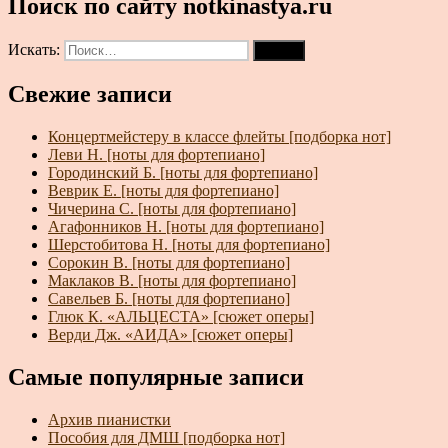
Поиск по сайту notkinastya.ru
Искать:
Поиск
Свежие записи
Концертмейстеру в классе флейты [подборка нот]
Леви Н. [ноты для фортепиано]
Городинский Б. [ноты для фортепиано]
Веврик Е. [ноты для фортепиано]
Чичерина С. [ноты для фортепиано]
Агафонников Н. [ноты для фортепиано]
Шерстобитова Н. [ноты для фортепиано]
Сорокин В. [ноты для фортепиано]
Маклаков В. [ноты для фортепиано]
Савельев Б. [ноты для фортепиано]
Глюк К. «АЛЬЦЕСТА» [сюжет оперы]
Верди Дж. «АИДА» [сюжет оперы]
Самые популярные записи
Архив пианистки
Пособия для ДМШ [подборка нот]