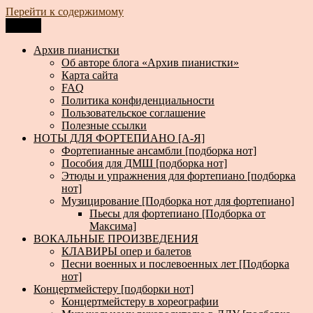
Перейти к содержимому
Меню
Архив пианистки
Всё для пианистов: ноты, книги, музыка, статьи…
Архив пианистки
Об авторе блога «Архив пианистки»
Карта сайта
FAQ
Политика конфиденциальности
Пользовательское соглашение
Полезные ссылки
НОТЫ ДЛЯ ФОРТЕПИАНО [А-Я]
Фортепианные ансамбли [подборка нот]
Пособия для ДМШ [подборка нот]
Этюды и упражнения для фортепиано [подборка
нот]
Музицирование [Подборка нот для фортепиано]
Пьесы для фортепиано [Подборка от
Максима]
ВОКАЛЬНЫЕ ПРОИЗВЕДЕНИЯ
КЛАВИРЫ опер и балетов
Песни военных и послевоенных лет [Подборка
нот]
Концертмейстеру [подборки нот]
Концертмейстеру в хореографии