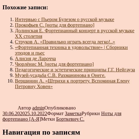
Похожие записи:
Интервью с Пьером Булезом о русской музыке
Прокофьев С. [ноты для фортепиано]
Долинская Е. Фортепианный концерт в русской музыке
XX столетия
Струков А. «Правильно играть всегда легко!..»
«Фортепианная техника в удовольствие» | Сборники
этюдов и пьес
Алисия де Ларочча
Чюрлёнис М. [ноты для фортепиано]
Педагогические и эстетические принципы Г.Г. Нейгауза
Музей-усадьба С.В. Рахманинова в Онеге.
Вершинин А. «Штрихи к портрету. Вспоминая Елену
Петровну Ховен»
Автор
admin
Опубликовано
30.06.2020
25.10.2022
Формат
Заметка
Рубрики
Ноты для
фортепиано [А-Я]
Метки
Борткевич С.
Навигация по записям