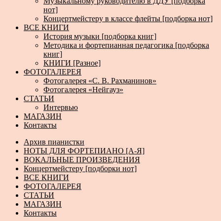
Музыкальному руководителю в ДДУ [подборка
нот]
Концертмейстеру в классе флейты [подборка нот]
ВСЕ КНИГИ
История музыки [подборка книг]
Методика и фортепианная педагогика [подборка
книг]
КНИГИ [Разное]
ФОТОГАЛЕРЕЯ
Фотогалерея «С. В. Рахманинов»
Фотогалерея «Нейгауз»
СТАТЬИ
Интервью
МАГАЗИН
Контакты
Архив пианистки
НОТЫ ДЛЯ ФОРТЕПИАНО [А-Я]
ВОКАЛЬНЫЕ ПРОИЗВЕДЕНИЯ
Концертмейстеру [подборки нот]
ВСЕ КНИГИ
ФОТОГАЛЕРЕЯ
СТАТЬИ
МАГАЗИН
Контакты