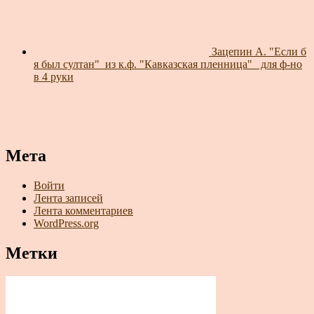
Зацепин А. "Если б
я был султан"_из к.ф. "Кавказская пленница"_ для ф-но
в 4 руки
Мета
Войти
Лента записей
Лента комментариев
WordPress.org
Метки