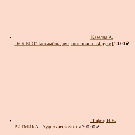
Казелла А.
"БОЛЕРО" [ансамбль для фортепиано в 4 руки]
50.00
₽
Лифиц И.В.
РИТМИКА_ Аудиохрестоматия
790.00
₽