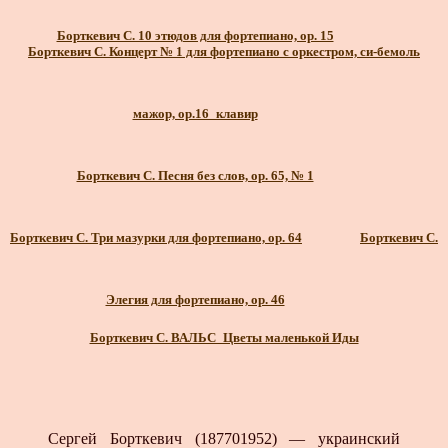
Борткевич С. 10 этюдов для фортепиано, ор. 15
Борткевич С. Концерт № 1 для фортепиано с оркестром, си-бемоль
мажор, ор.16_клавир
Борткевич С. Песня без слов, ор. 65, № 1
Борткевич С. Три мазурки для фортепиано, ор. 64
Борткевич С.
Элегия для фортепиано, ор. 46
Борткевич С. ВАЛЬС_Цветы маленькой Иды
Сергей Борткевич (187701952) — украинский