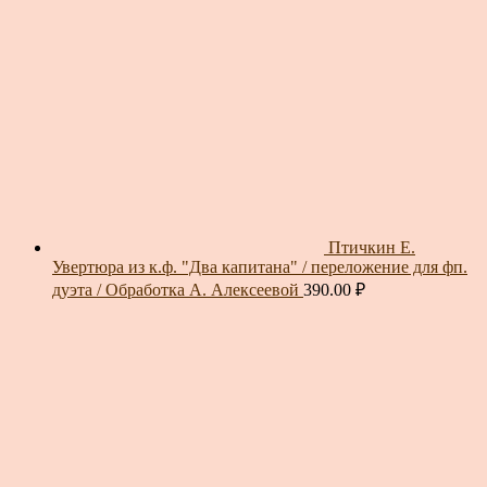
Птичкин Е.
Увертюра из к.ф. "Два капитана" / переложение для фп.
дуэта / Обработка А. Алексеевой
390.00
₽