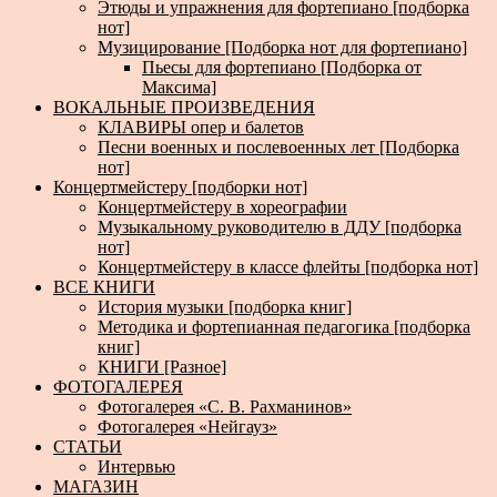
Этюды и упражнения для фортепиано [подборка
нот]
Музицирование [Подборка нот для фортепиано]
Пьесы для фортепиано [Подборка от
Максима]
ВОКАЛЬНЫЕ ПРОИЗВЕДЕНИЯ
КЛАВИРЫ опер и балетов
Песни военных и послевоенных лет [Подборка
нот]
Концертмейстеру [подборки нот]
Концертмейстеру в хореографии
Музыкальному руководителю в ДДУ [подборка
нот]
Концертмейстеру в классе флейты [подборка нот]
ВСЕ КНИГИ
История музыки [подборка книг]
Методика и фортепианная педагогика [подборка
книг]
КНИГИ [Разное]
ФОТОГАЛЕРЕЯ
Фотогалерея «С. В. Рахманинов»
Фотогалерея «Нейгауз»
СТАТЬИ
Интервью
МАГАЗИН