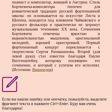
пианист и композитор, живший в Австрии. Стиль
Борткевича-композитора типичен для
романтической традиции русской фортепианной
школы: он основывается на искусстве Листа и
Шопена, находится под влиянием Чайковского и
русского фольклора и практически не затронут
музыкальными течениями XX века. Сочинения
Борткевича отмечены яркостью и
выразительностью мышления, оригинальной
мелодией, хорошей оркестровкой. Первый
фортепианный концерт перекликается с
творчеством Сергея Рахманинова, Второй (для
левой руки) стал известен благодаря Паулю
Витгенштейну, которому посвящено это
сочинение, и который с успехом его исполнял.
(Источник:
Википедия
)
Если вы нашли ошибку или опечатку, пожалуйста, выделите
фрагмент текста и нажмите
Ctrl+Enter
. Буду вам очень
благодарна!