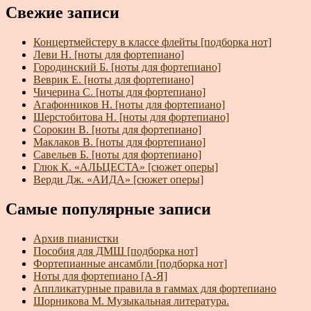
Свежие записи
Концертмейстеру в классе флейты [подборка нот]
Леви Н. [ноты для фортепиано]
Городинский Б. [ноты для фортепиано]
Веврик Е. [ноты для фортепиано]
Чичерина С. [ноты для фортепиано]
Агафонников Н. [ноты для фортепиано]
Шерстобитова Н. [ноты для фортепиано]
Сорокин В. [ноты для фортепиано]
Маклаков В. [ноты для фортепиано]
Савельев Б. [ноты для фортепиано]
Глюк К. «АЛЬЦЕСТА» [сюжет оперы]
Верди Дж. «АИДА» [сюжет оперы]
Самые популярные записи
Архив пианистки
Пособия для ДМШ [подборка нот]
Фортепианные ансамбли [подборка нот]
Ноты для фортепиано [А-Я]
Аппликатурные правила в гаммах для фортепиано
Шорникова М. Музыкальная литература.