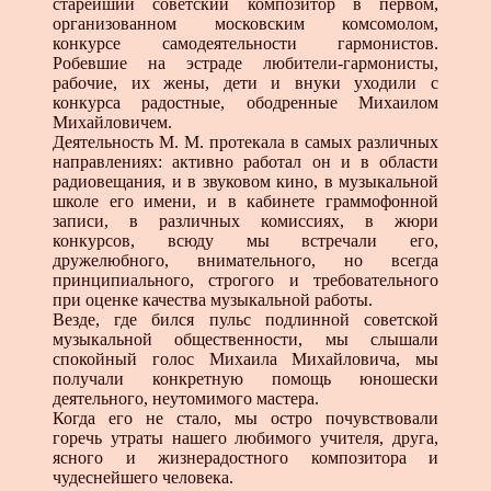
старейший советский композитор в первом,
организованном московским комсомолом,
конкурсе самодеятельности гармонистов.
Робевшие на эстраде любители-гармонисты,
рабочие, их жены, дети и внуки уходили с
конкурса радостные, ободренные Михаилом
Михайловичем.
Деятельность М. М. протекала в самых различных
направлениях: активно работал он и в области
радиовещания, и в звуковом кино, в музыкальной
школе его имени, и в кабинете граммофонной
записи, в различных комиссиях, в жюри
конкурсов, всюду мы встречали его,
дружелюбного, внимательного, но всегда
принципиального, строгого и требовательного
при оценке качества музыкальной работы.
Везде, где бился пульс подлинной советской
музыкальной общественности, мы слышали
спокойный голос Михаила Михайловича, мы
получали конкретную помощь юношески
деятельного, неутомимого мастера.
Когда его не стало, мы остро почувствовали
горечь утраты нашего любимого учителя, друга,
ясного и жизнерадостного композитора и
чудеснейшего человека.