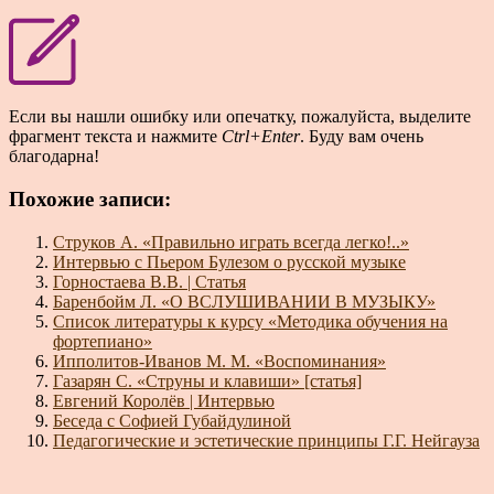
Если вы нашли ошибку или опечатку, пожалуйста, выделите
фрагмент текста и нажмите
Ctrl+Enter
. Буду вам очень
благодарна!
Похожие записи:
Струков А. «Правильно играть всегда легко!..»
Интервью с Пьером Булезом о русской музыке
Горностаева В.В. | Статья
Баренбойм Л. «О ВСЛУШИВАНИИ В МУЗЫКУ»
Список литературы к курсу «Методика обучения на
фортепиано»
Ипполитов-Иванов М. М. «Воспоминания»
Газарян С. «Струны и клавиши» [статья]
Евгений Королёв | Интервью
Беседа с Софией Губайдулиной
Педагогические и эстетические принципы Г.Г. Нейгауза