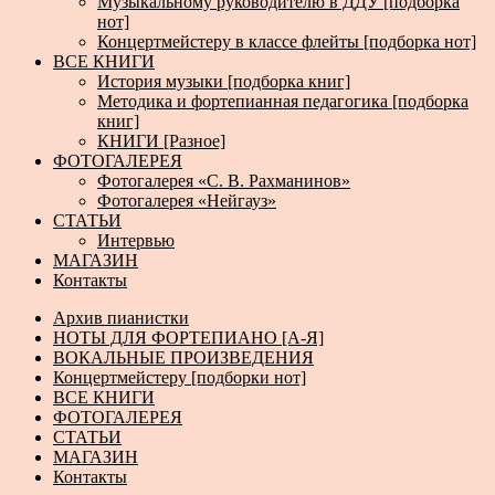
Музыкальному руководителю в ДДУ [подборка
нот]
Концертмейстеру в классе флейты [подборка нот]
ВСЕ КНИГИ
История музыки [подборка книг]
Методика и фортепианная педагогика [подборка
книг]
КНИГИ [Разное]
ФОТОГАЛЕРЕЯ
Фотогалерея «С. В. Рахманинов»
Фотогалерея «Нейгауз»
СТАТЬИ
Интервью
МАГАЗИН
Контакты
Архив пианистки
НОТЫ ДЛЯ ФОРТЕПИАНО [А-Я]
ВОКАЛЬНЫЕ ПРОИЗВЕДЕНИЯ
Концертмейстеру [подборки нот]
ВСЕ КНИГИ
ФОТОГАЛЕРЕЯ
СТАТЬИ
МАГАЗИН
Контакты