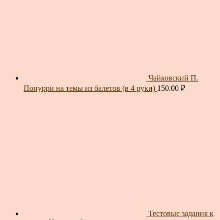
Чайковский П.
Попурри на темы из балетов (в 4 руки)
150.00
₽
Тестовые задания к