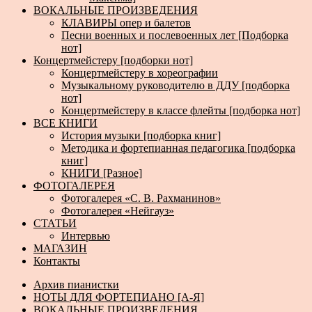
ВОКАЛЬНЫЕ ПРОИЗВЕДЕНИЯ
КЛАВИРЫ опер и балетов
Песни военных и послевоенных лет [Подборка
нот]
Концертмейстеру [подборки нот]
Концертмейстеру в хореографии
Музыкальному руководителю в ДДУ [подборка
нот]
Концертмейстеру в классе флейты [подборка нот]
ВСЕ КНИГИ
История музыки [подборка книг]
Методика и фортепианная педагогика [подборка
книг]
КНИГИ [Разное]
ФОТОГАЛЕРЕЯ
Фотогалерея «С. В. Рахманинов»
Фотогалерея «Нейгауз»
СТАТЬИ
Интервью
МАГАЗИН
Контакты
Архив пианистки
НОТЫ ДЛЯ ФОРТЕПИАНО [А-Я]
ВОКАЛЬНЫЕ ПРОИЗВЕДЕНИЯ