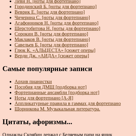
Леви Н. [ноты для фортепиано]
Городинский Б. [ноты для фортепиано]
Веврик Е. [ноты для фортепиано]
Чичерина С. [ноты для фортепиано]
Агафонников Н. [ноты для фортепиано]
Шерстобитова Н. [ноты для фортепиано]
Сорокин В. [ноты для фортепиано]
Маклаков В. [ноты для фортепиано]
Савельев Б. [ноты для фортепиано]
Глюк К. «АЛЬЦЕСТА» [сюжет оперы]
Верди Дж. «АИДА» [сюжет оперы]
Самые популярные записи
Архив пианистки
Пособия для ДМШ [подборка нот]
Фортепианные ансамбли [подборка нот]
Ноты для фортепиано [А-Я]
Аппликатурные правила в гаммах для фортепиано
Шорникова М. Музыкальная литература.
Цитаты, афоризмы...
Однажды Скрябин держал с Беляевым пари на ящик