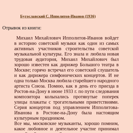
Бугославский С. Ипполитов-Иванов (1936)
Отрывок из книги:
Михаил Михайлович Ипполитов-Иванов войдет
в историю советской музыки как один из самых
активных участников строительства советской
музыкальной культуры. Его знала и любила новая
трудовая аудитория, Михаил Михайлович был
хорошо известен как дирижер Большого театра в
Москве; горячо встречал его советский слушатель
и как дирижера симфонических концертов. И не
одна только Москва любила старейшего народного
артиста Союза. Помню, как в день его приезда в
Ростов-на-Дону в июне 1933 г. по пути следования
композитора колыхались протянутые поперек
улицы плакаты с трогательными приветствиями.
Серия концертов под управлением Ипполитова-
Иванова в Ростове-на-Дону была настоящим
культурным праздником.
Все мы, московские музыканты, хорошо помним,
какое любовное и деятельное участие принимал