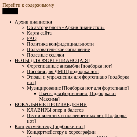
Перейти к содержимому
Меню
Архив пианистки
Всё для пианистов: ноты, книги, музыка, статьи…
Архив пианистки
Об авторе блога «Архив пианистки»
Карта сайта
FAQ
Политика конфиденциальности
Пользовательское соглашение
Полезные ссылки
НОТЫ ДЛЯ ФОРТЕПИАНО [А-Я]
Фортепианные ансамбли [подборка нот]
Пособия для ДМШ [подборка нот]
Этюды и упражнения для фортепиано [подборка
нот]
Музицирование [Подборка нот для фортепиано]
Пьесы для фортепиано [Подборка от
Максима]
ВОКАЛЬНЫЕ ПРОИЗВЕДЕНИЯ
КЛАВИРЫ опер и балетов
Песни военных и послевоенных лет [Подборка
нот]
Концертмейстеру [подборки нот]
Концертмейстеру в хореографии