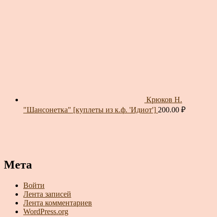
Крюков Н.
"Шансонетка" [куплеты из к.ф. 'Идиот']
200.00
₽
Мета
Войти
Лента записей
Лента комментариев
WordPress.org