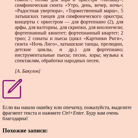
симфоническая сюита «Утро, день, вечер, ночь»;
«Радостная увертюра», «Торжественный марш», 5
латышских танцев для симфонического оркестра;
концерты с оркестром — для фортепиано (2), для
арфы, для валторны, для скрипки, для виолончели;
фортепианный квинтет; фортепианный квартет; 2
трио; 2 сонаты и пьесы (цикл «Картинки Риги»,
сюита «Ночь Лиго», латышские танцы, прелюдии,
детские циклы, н др.) для фортепиано;
инструментальные пьесы; песни, хоры; музыка к
спектаклям, обработки народных песен.
[А. Бакулов]
Если вы нашли ошибку или опечатку, пожалуйста, выделите
фрагмент текста и нажмите
Ctrl+Enter
. Буду вам очень
благодарна!
Похожие записи: