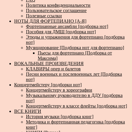
Политика конфиденциальности
Пользовательское соглашение
Полезные ссылки
НОТЫ ДЛЯ ФОРТЕПИАНО [А-Я]
Фортепианные ансамбли [подборка нот]
Пособия для ДМШ [подборка нот]
Этюды и упражнения для фортепиано [подборка
нот]
Музицирование [Подборка нот для фортепиано]
Пьесы для фортепиано [Подборка от
Максима]
ВОКАЛЬНЫЕ ПРОИЗВЕДЕНИЯ
КЛАВИРЫ опер и балетов
Песни военных и послевоенных лет [Подборка
нот]
Концертмейстеру [подборки нот]
Концертмейстеру в хореографии
Музыкальному руководителю в ДДУ [подборка
нот]
Концертмейстеру в классе флейты [подборка нот]
ВСЕ КНИГИ
История музыки [подборка книг]
Методика и фортепианная педагогика [подборка
книг]