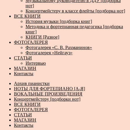
Музыкальному руководителю в ДДУ [подборка
нот]
Концертмейстеру в классе флейты [подборка нот]
ВСЕ КНИГИ
История музыки [подборка книг]
Методика и фортепианная педагогика [подборка
книг]
КНИГИ [Разное]
ФОТОГАЛЕРЕЯ
Фотогалерея «С. В. Рахманинов»
Фотогалерея «Нейгауз»
СТАТЬИ
Интервью
МАГАЗИН
Контакты
Архив пианистки
НОТЫ ДЛЯ ФОРТЕПИАНО [А-Я]
ВОКАЛЬНЫЕ ПРОИЗВЕДЕНИЯ
Концертмейстеру [подборки нот]
ВСЕ КНИГИ
ФОТОГАЛЕРЕЯ
СТАТЬИ
МАГАЗИН
Контакты