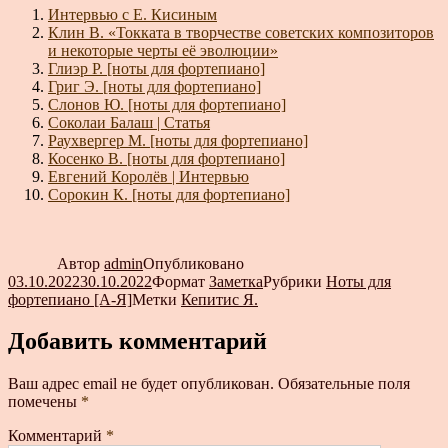
Интервью с Е. Кисиным
Клин В. «Токката в творчестве советских композиторов
и некоторые черты её эволюции»
Глиэр Р. [ноты для фортепиано]
Григ Э. [ноты для фортепиано]
Слонов Ю. [ноты для фортепиано]
Соколаи Балаш | Статья
Раухвергер М. [ноты для фортепиано]
Косенко В. [ноты для фортепиано]
Евгений Королёв | Интервью
Сорокин К. [ноты для фортепиано]
Автор
admin
Опубликовано
03.10.2022
30.10.2022
Формат
Заметка
Рубрики
Ноты для
фортепиано [А-Я]
Метки
Кепитис Я.
Добавить комментарий
Ваш адрес email не будет опубликован.
Обязательные поля
помечены
*
Комментарий
*