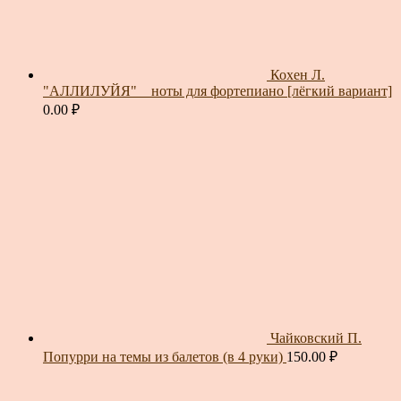
Кохен Л.
"АЛЛИЛУЙЯ" _ ноты для фортепиано [лёгкий вариант]
0.00
₽
Чайковский П.
Попурри на темы из балетов (в 4 руки)
150.00
₽