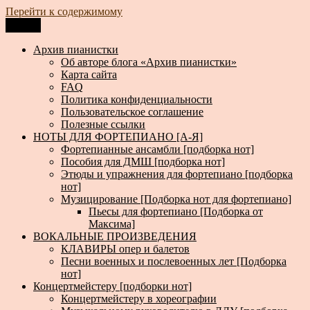
Перейти к содержимому
Меню
Архив пианистки
Всё для пианистов: ноты, книги, музыка, статьи…
Архив пианистки
Об авторе блога «Архив пианистки»
Карта сайта
FAQ
Политика конфиденциальности
Пользовательское соглашение
Полезные ссылки
НОТЫ ДЛЯ ФОРТЕПИАНО [А-Я]
Фортепианные ансамбли [подборка нот]
Пособия для ДМШ [подборка нот]
Этюды и упражнения для фортепиано [подборка
нот]
Музицирование [Подборка нот для фортепиано]
Пьесы для фортепиано [Подборка от
Максима]
ВОКАЛЬНЫЕ ПРОИЗВЕДЕНИЯ
КЛАВИРЫ опер и балетов
Песни военных и послевоенных лет [Подборка
нот]
Концертмейстеру [подборки нот]
Концертмейстеру в хореографии