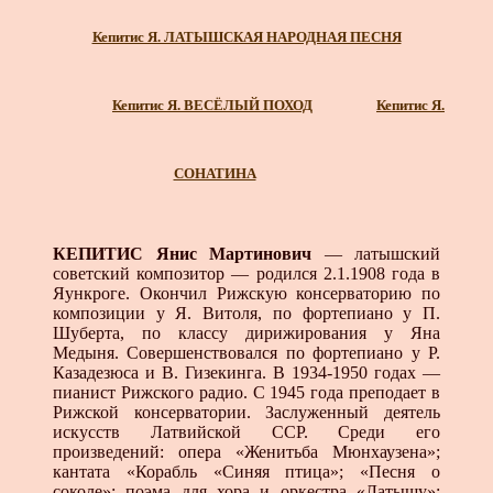
Кепитис Я. ЛАТЫШСКАЯ НАРОДНАЯ ПЕСНЯ
Кепитис Я. ВЕСЁЛЫЙ ПОХОД
Кепитис Я.
СОНАТИНА
КЕПИТИС Янис Мартинович
— латышский
советский композитор — родился 2.1.1908 года в
Яункроге. Окончил Рижскую консерваторию по
композиции у Я. Витоля, по фортепиано у П.
Шуберта, по классу дирижирования у Яна
Медыня. Совершенствовался по фортепиано у Р.
Казадезюса и В. Гизекинга. В 1934-1950 годах —
пианист Рижского радио. С 1945 года преподает в
Рижской консерватории. Заслуженный деятель
искусств Латвийской ССР. Среди его
произведений: опера «Женитьба Мюнхаузена»;
кантата «Корабль «Синяя птица»; «Песня о
соколе»; поэма для хора и оркестра «Латышу»;