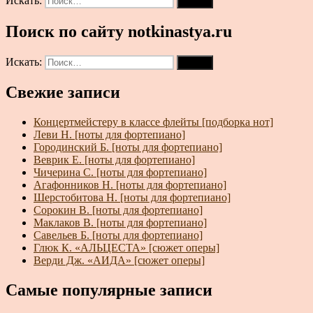
Искать:
Поиск
Поиск по сайту notkinastya.ru
Искать:
Поиск
Свежие записи
Концертмейстеру в классе флейты [подборка нот]
Леви Н. [ноты для фортепиано]
Городинский Б. [ноты для фортепиано]
Веврик Е. [ноты для фортепиано]
Чичерина С. [ноты для фортепиано]
Агафонников Н. [ноты для фортепиано]
Шерстобитова Н. [ноты для фортепиано]
Сорокин В. [ноты для фортепиано]
Маклаков В. [ноты для фортепиано]
Савельев Б. [ноты для фортепиано]
Глюк К. «АЛЬЦЕСТА» [сюжет оперы]
Верди Дж. «АИДА» [сюжет оперы]
Самые популярные записи