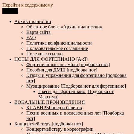
Перейти к содержимому
Меню
Архив пианистки
Всё для пианистов: ноты, книги, музыка, статьи…
Архив пианистки
Об авторе блога «Архив пианистки»
Карта сайта
FAQ
Политика конфиденциальности
Пользовательское соглашение
Полезные ссылки
НОТЫ ДЛЯ ФОРТЕПИАНО [А-Я]
Фортепианные ансамбли [подборка нот]
Пособия для ДМШ [подборка нот]
Этюды и упражнения для фортепиано [подборка
нот]
Музицирование [Подборка нот для фортепиано]
Пьесы для фортепиано [Подборка от
Максима]
ВОКАЛЬНЫЕ ПРОИЗВЕДЕНИЯ
КЛАВИРЫ опер и балетов
Песни военных и послевоенных лет [Подборка
нот]
Концертмейстеру [подборки нот]
Концертмейстеру в хореографии