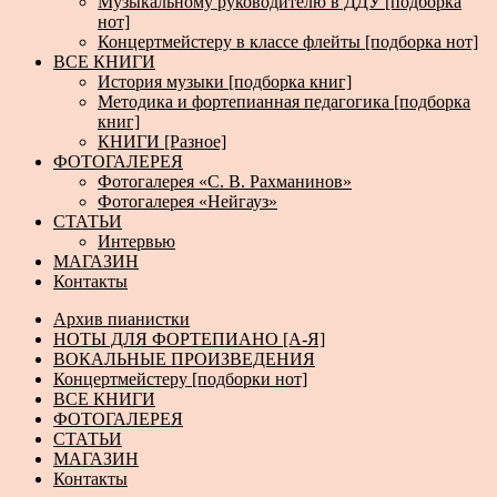
Музыкальному руководителю в ДДУ [подборка
нот]
Концертмейстеру в классе флейты [подборка нот]
ВСЕ КНИГИ
История музыки [подборка книг]
Методика и фортепианная педагогика [подборка
книг]
КНИГИ [Разное]
ФОТОГАЛЕРЕЯ
Фотогалерея «С. В. Рахманинов»
Фотогалерея «Нейгауз»
СТАТЬИ
Интервью
МАГАЗИН
Контакты
Архив пианистки
НОТЫ ДЛЯ ФОРТЕПИАНО [А-Я]
ВОКАЛЬНЫЕ ПРОИЗВЕДЕНИЯ
Концертмейстеру [подборки нот]
ВСЕ КНИГИ
ФОТОГАЛЕРЕЯ
СТАТЬИ
МАГАЗИН
Контакты