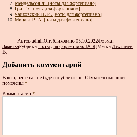
Мендельсон Ф. [ноты для фортепиано]
Григ Э. [ноты для фортепиано]
Чайковский П. И. [ноты для фортепиано]
Моцарт В. А. [ноты для фортепиано]
Автор
admin
Опубликовано
05.10.2022
Формат
Заметка
Рубрики
Ноты для фортепиано [А-Я]
Метки
Лехтинен
В.
Добавить комментарий
Ваш адрес email не будет опубликован.
Обязательные поля
помечены
*
Комментарий
*