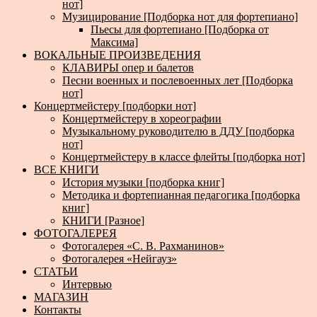
нот]
Музицирование [Подборка нот для фортепиано]
Пьесы для фортепиано [Подборка от
Максима]
ВОКАЛЬНЫЕ ПРОИЗВЕДЕНИЯ
КЛАВИРЫ опер и балетов
Песни военных и послевоенных лет [Подборка
нот]
Концертмейстеру [подборки нот]
Концертмейстеру в хореографии
Музыкальному руководителю в ДДУ [подборка
нот]
Концертмейстеру в классе флейты [подборка нот]
ВСЕ КНИГИ
История музыки [подборка книг]
Методика и фортепианная педагогика [подборка
книг]
КНИГИ [Разное]
ФОТОГАЛЕРЕЯ
Фотогалерея «С. В. Рахманинов»
Фотогалерея «Нейгауз»
СТАТЬИ
Интервью
МАГАЗИН
Контакты