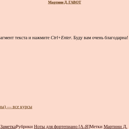
Мартини Д. ГАВОТ
рагмент текста и нажмите
Ctrl+Enter
. Буду вам очень благодарна!
авы) — все курсы
т
Заметка
Рубрики
Ноты для фортепиано [А-Я]
Метки
Мартини Д.