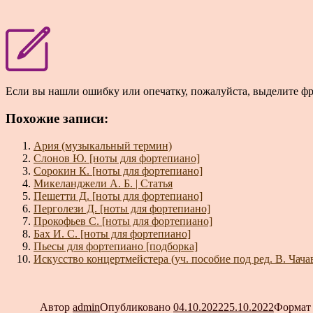
Если вы нашли ошибку или опечатку, пожалуйста, выделите ф
Похожие записи:
Ария (музыкальный термин)
Слонов Ю. [ноты для фортепиано]
Сорокин К. [ноты для фортепиано]
Микеланджели А. Б. | Статья
Пешетти Д. [ноты для фортепиано]
Перголези Д. [ноты для фортепиано]
Прокофьев С. [ноты для фортепиано]
Бах И. С. [ноты для фортепиано]
Пьесы для фортепиано [подборка]
Искусство концертмейстера (уч. пособие под ред. В. Чач
Автор
admin
Опубликовано
04.10.2022
25.10.2022
Форма