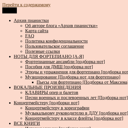
Перейти к содержимому
Меню
Архив пианистки
Всё для пианистов: ноты, книги, музыка, статьи…
Архив пианистки
Об авторе блога «Архив пианистки»
Карта сайта
FAQ
Политика конфиденциальности
Пользовательское соглашение
Полезные ссылки
НОТЫ ДЛЯ ФОРТЕПИАНО [А-Я]
Фортепианные ансамбли [подборка нот]
Пособия для ДМШ [подборка нот]
Этюды и упражнения для фортепиано [подборка но
Музицирование [Подборка нот для фортепиано]
Пьесы для фортепиано [Подборка от Максима
ВОКАЛЬНЫЕ ПРОИЗВЕДЕНИЯ
КЛАВИРЫ опер и балетов
Песни военных и послевоенных лет [Подборка нот]
Концертмейстеру [подборки нот]
Концертмейстеру в хореографии
Музыкальному руководителю в ДДУ [подборка нот
Концертмейстеру в классе флейты [подборка нот]
ВСЕ КНИГИ