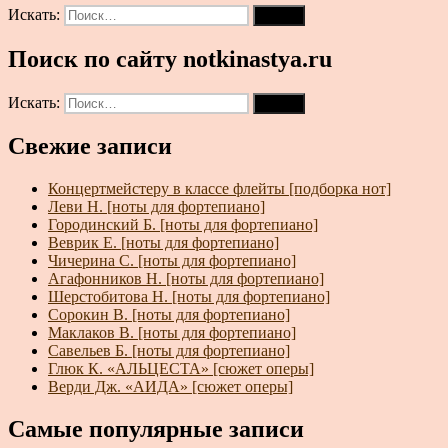
Искать:
Поиск
Поиск по сайту notkinastya.ru
Искать:
Поиск
Свежие записи
Концертмейстеру в классе флейты [подборка нот]
Леви Н. [ноты для фортепиано]
Городинский Б. [ноты для фортепиано]
Веврик Е. [ноты для фортепиано]
Чичерина С. [ноты для фортепиано]
Агафонников Н. [ноты для фортепиано]
Шерстобитова Н. [ноты для фортепиано]
Сорокин В. [ноты для фортепиано]
Маклаков В. [ноты для фортепиано]
Савельев Б. [ноты для фортепиано]
Глюк К. «АЛЬЦЕСТА» [сюжет оперы]
Верди Дж. «АИДА» [сюжет оперы]
Самые популярные записи