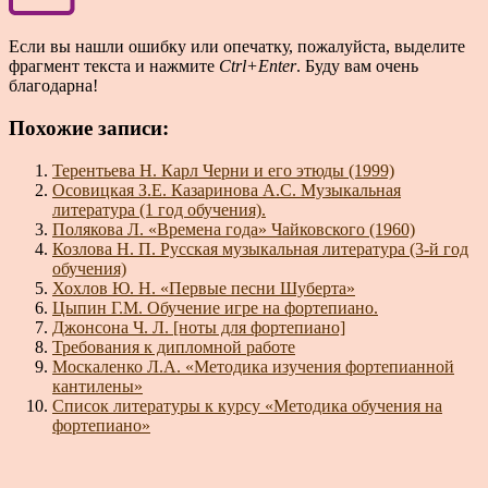
Если вы нашли ошибку или опечатку, пожалуйста, выделите
фрагмент текста и нажмите
Ctrl+Enter
. Буду вам очень
благодарна!
Похожие записи:
Терентьева Н. Карл Черни и его этюды (1999)
Осовицкая З.Е. Казаринова А.С. Музыкальная
литература (1 год обучения).
Полякова Л. «Времена года» Чайковского (1960)
Козлова Н. П. Русская музыкальная литература (3-й год
обучения)
Хохлов Ю. Н. «Первые песни Шуберта»
Цыпин Г.М. Обучение игре на фортепиано.
Джонсона Ч. Л. [ноты для фортепиано]
Требования к дипломной работе
Москаленко Л.А. «Методика изучения фортепианной
кантилены»
Список литературы к курсу «Методика обучения на
фортепиано»