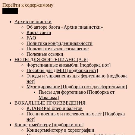
Перейти к содержимому
Меню
Архив пианистки
Всё для пианистов: ноты, книги, музыка, статьи…
Архив пианистки
Об авторе блога «Архив пианистки»
Карта сайта
FAQ
Политика конфиденциальности
Пользовательское соглашение
Полезные ссылки
НОТЫ ДЛЯ ФОРТЕПИАНО [А-Я]
Фортепианные ансамбли [подборка нот]
Пособия для ДМШ [подборка нот]
Этюды и упражнения для фортепиано [подборка
нот]
Музицирование [Подборка нот для фортепиано]
Пьесы для фортепиано [Подборка от
Максима]
ВОКАЛЬНЫЕ ПРОИЗВЕДЕНИЯ
КЛАВИРЫ опер и балетов
Песни военных и послевоенных лет [Подборка
нот]
Концертмейстеру [подборки нот]
Концертмейстеру в хореографии