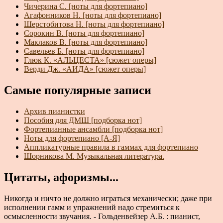
Чичерина С. [ноты для фортепиано]
Агафонников Н. [ноты для фортепиано]
Шерстобитова Н. [ноты для фортепиано]
Сорокин В. [ноты для фортепиано]
Маклаков В. [ноты для фортепиано]
Савельев Б. [ноты для фортепиано]
Глюк К. «АЛЬЦЕСТА» [сюжет оперы]
Верди Дж. «АИДА» [сюжет оперы]
Самые популярные записи
Архив пианистки
Пособия для ДМШ [подборка нот]
Фортепианные ансамбли [подборка нот]
Ноты для фортепиано [А-Я]
Аппликатурные правила в гаммах для фортепиано
Шорникова М. Музыкальная литература.
Цитаты, афоризмы...
Никогда и ничто не должно играться механически; даже при
исполнении гамм и упражнений надо стремиться к
осмысленности звучания. - Гольденвейзер А.Б. : пианист,