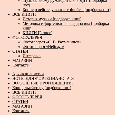
Музыкальному руководителю в ДДУ [подборка
нот]
Концертмейстеру в классе флейты [подборка нот]
ВСЕ КНИГИ
История музыки [подборка книг]
Методика и фортепианная педагогика [подборка
книг]
КНИГИ [Разное]
ФОТОГАЛЕРЕЯ
Фотогалерея «С. В. Рахманинов»
Фотогалерея «Нейгауз»
СТАТЬИ
Интервью
МАГАЗИН
Контакты
Архив пианистки
НОТЫ ДЛЯ ФОРТЕПИАНО [А-Я]
ВОКАЛЬНЫЕ ПРОИЗВЕДЕНИЯ
Концертмейстеру [подборки нот]
ВСЕ КНИГИ
ФОТОГАЛЕРЕЯ
СТАТЬИ
МАГАЗИН
Контакты