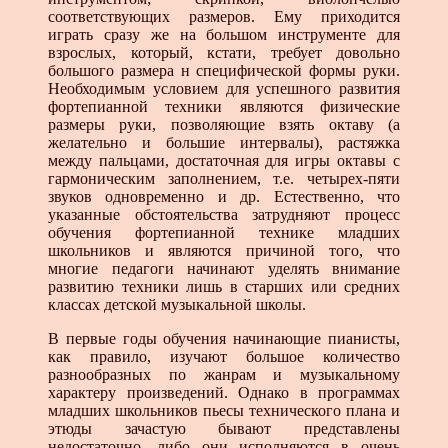
соответствующих размеров. Ему приходится
играть сразу же на большом инструменте для
взрослых, который, кстати, требует довольно
большого размера н специфической формы руки.
Необходимым условием для успешного развития
фортепианной техники являются физические
размеры руки, позволяющие взять октаву (а
желательно и большие интервалы), растяжка
между пальцами, достаточная для игры октавы с
гармоническим заполнением, т.е. четырех-пяти
звуков одновременно и др. Естественно, что
указанные обстоятельства затрудняют процесс
обучения фортепианной технике младших
школьников и являются причиной того, что
многие педагоги начинают уделять внимание
развитию техники лишь в старших или средних
классах детской музыкальной школы.
В первые годы обучения начинающие пианисты,
как правило, изучают большое количество
разнообразных по жанрам и музыкальному
характеру произведений. Однако в программах
младших школьников пьесы технического плана и
этюды зачастую бывают представлены
недостаточно, либо они исполняются в очень