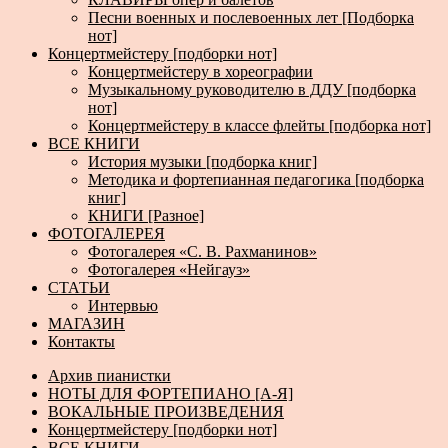
Песни военных и послевоенных лет [Подборка
нот]
Концертмейстеру [подборки нот]
Концертмейстеру в хореографии
Музыкальному руководителю в ДДУ [подборка
нот]
Концертмейстеру в классе флейты [подборка нот]
ВСЕ КНИГИ
История музыки [подборка книг]
Методика и фортепианная педагогика [подборка
книг]
КНИГИ [Разное]
ФОТОГАЛЕРЕЯ
Фотогалерея «С. В. Рахманинов»
Фотогалерея «Нейгауз»
СТАТЬИ
Интервью
МАГАЗИН
Контакты
Архив пианистки
НОТЫ ДЛЯ ФОРТЕПИАНО [А-Я]
ВОКАЛЬНЫЕ ПРОИЗВЕДЕНИЯ
Концертмейстеру [подборки нот]
ВСЕ КНИГИ