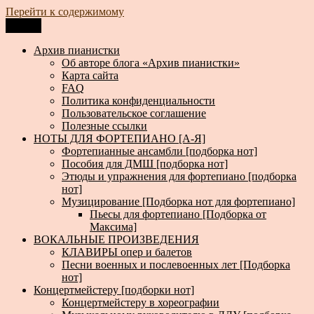
Перейти к содержимому
Меню
Архив пианистки
Всё для пианистов: ноты, книги, музыка, статьи…
Архив пианистки
Об авторе блога «Архив пианистки»
Карта сайта
FAQ
Политика конфиденциальности
Пользовательское соглашение
Полезные ссылки
НОТЫ ДЛЯ ФОРТЕПИАНО [А-Я]
Фортепианные ансамбли [подборка нот]
Пособия для ДМШ [подборка нот]
Этюды и упражнения для фортепиано [подборка
нот]
Музицирование [Подборка нот для фортепиано]
Пьесы для фортепиано [Подборка от
Максима]
ВОКАЛЬНЫЕ ПРОИЗВЕДЕНИЯ
КЛАВИРЫ опер и балетов
Песни военных и послевоенных лет [Подборка
нот]
Концертмейстеру [подборки нот]
Концертмейстеру в хореографии