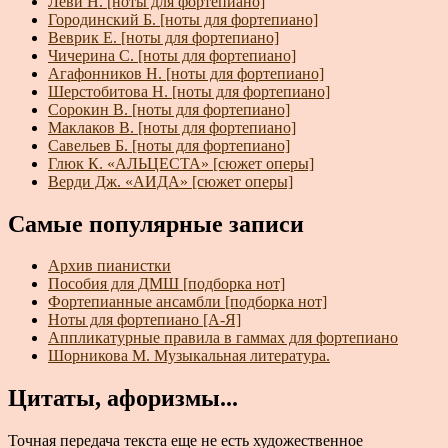
Леви Н. [ноты для фортепиано]
Городинский Б. [ноты для фортепиано]
Веврик Е. [ноты для фортепиано]
Чичерина С. [ноты для фортепиано]
Агафонников Н. [ноты для фортепиано]
Шерстобитова Н. [ноты для фортепиано]
Сорокин В. [ноты для фортепиано]
Маклаков В. [ноты для фортепиано]
Савельев Б. [ноты для фортепиано]
Глюк К. «АЛЬЦЕСТА» [сюжет оперы]
Верди Дж. «АИДА» [сюжет оперы]
Самые популярные записи
Архив пианистки
Пособия для ДМШ [подборка нот]
Фортепианные ансамбли [подборка нот]
Ноты для фортепиано [А-Я]
Аппликатурные правила в гаммах для фортепиано
Шорникова М. Музыкальная литература.
Цитаты, афоризмы...
Точная передача текста еще не есть художественное