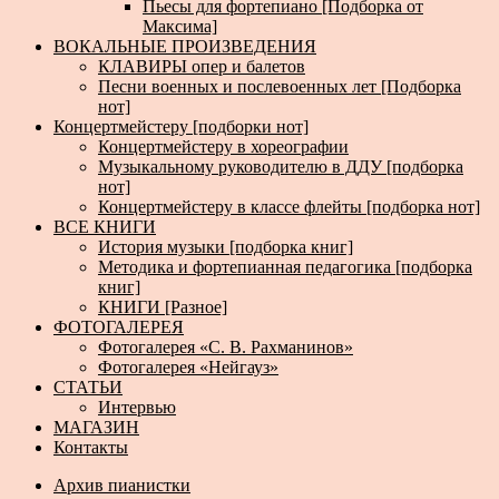
Пьесы для фортепиано [Подборка от
Максима]
ВОКАЛЬНЫЕ ПРОИЗВЕДЕНИЯ
КЛАВИРЫ опер и балетов
Песни военных и послевоенных лет [Подборка
нот]
Концертмейстеру [подборки нот]
Концертмейстеру в хореографии
Музыкальному руководителю в ДДУ [подборка
нот]
Концертмейстеру в классе флейты [подборка нот]
ВСЕ КНИГИ
История музыки [подборка книг]
Методика и фортепианная педагогика [подборка
книг]
КНИГИ [Разное]
ФОТОГАЛЕРЕЯ
Фотогалерея «С. В. Рахманинов»
Фотогалерея «Нейгауз»
СТАТЬИ
Интервью
МАГАЗИН
Контакты
Архив пианистки