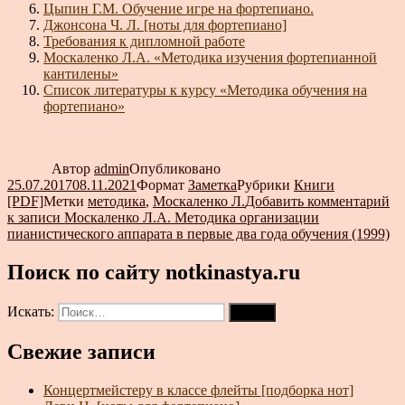
Цыпин Г.М. Обучение игре на фортепиано.
Джонсона Ч. Л. [ноты для фортепиано]
Требования к дипломной работе
Москаленко Л.А. «Методика изучения фортепианной
кантилены»
Список литературы к курсу «Методика обучения на
фортепиано»
Автор
admin
Опубликовано
25.07.2017
08.11.2021
Формат
Заметка
Рубрики
Книги
[PDF]
Метки
методика
,
Москаленко Л.
Добавить комментарий
к записи Москаленко Л.А. Методика организации
пианистического аппарата в первые два года обучения (1999)
Поиск по сайту notkinastya.ru
Искать:
Поиск
Свежие записи
Концертмейстеру в классе флейты [подборка нот]