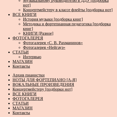
Музыкальному руководителю в ДДУ [подборка
нот]
Концертмейстеру в классе флейты [подборка нот]
ВСЕ КНИГИ
История музыки [подборка книг]
Методика и фортепианная педагогика [подборка
книг]
КНИГИ [Разное]
ФОТОГАЛЕРЕЯ
Фотогалерея «С. В. Рахманинов»
Фотогалерея «Нейгауз»
СТАТЬИ
Интервью
МАГАЗИН
Контакты
Архив пианистки
НОТЫ ДЛЯ ФОРТЕПИАНО [А-Я]
ВОКАЛЬНЫЕ ПРОИЗВЕДЕНИЯ
Концертмейстеру [подборки нот]
ВСЕ КНИГИ
ФОТОГАЛЕРЕЯ
СТАТЬИ
МАГАЗИН
Контакты