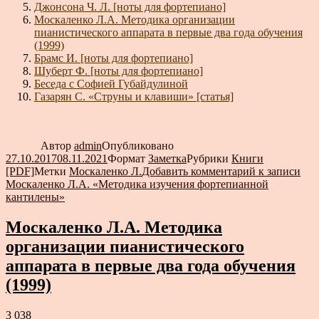
Джонсона Ч. Л. [ноты для фортепиано]
Москаленко Л.А. Методика организации
пианистического аппарата в первые два года обучения
(1999)
Брамс И. [ноты для фортепиано]
Шуберт Ф. [ноты для фортепиано]
Беседа с Софией Губайдулиной
Газарян С. «Струны и клавиши» [статья]
Автор
admin
Опубликовано
27.10.2017
08.11.2021
Формат
Заметка
Рубрики
Книги
[PDF]
Метки
Москаленко Л.
Добавить комментарий
к записи
Москаленко Л.А. «Методика изучения фортепианной
кантилены»
Москаленко Л.А. Методика
организации пианистического
аппарата в первые два года обучения
(1999)
3 038