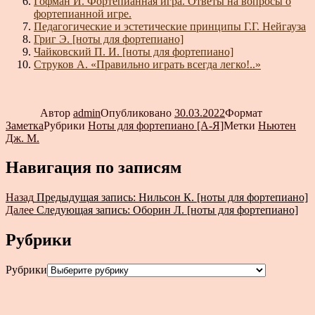
Гофман И. Фортепианная игра. Ответы на вопросы о
фортепианной игре.
Педагогические и эстетические принципы Г.Г. Нейгауза
Григ Э. [ноты для фортепиано]
Чайковский П. И. [ноты для фортепиано]
Струков А. «Правильно играть всегда легко!..»
Автор
admin
Опубликовано
30.03.2022
Формат
Заметка
Рубрики
Ноты для фортепиано [А-Я]
Метки
Ньютен
Дж. М.
Навигация по записям
Назад
Предыдущая запись:
Нильсон К. [ноты для фортепиано]
Далее
Следующая запись:
Оборин Л. [ноты для фортепиано]
Рубрики
Рубрики