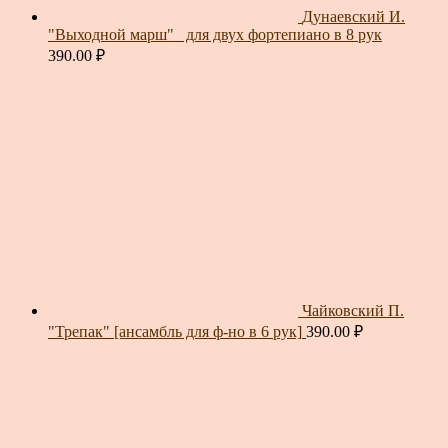
Дунаевский И.
"Выходной марш"_ для двух фортепиано в 8 рук
390.00
₽
Чайковский П.
"Трепак" [ансамбль для ф-но в 6 рук]
390.00
₽