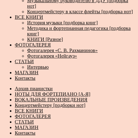
Музыкальному руководителю в ДДУ [подборка
нот]
Концертмейстеру в классе флейты [подборка нот]
ВСЕ КНИГИ
История музыки [подборка книг]
Методика и фортепианная педагогика [подборка
книг]
КНИГИ [Разное]
ФОТОГАЛЕРЕЯ
Фотогалерея «С. В. Рахманинов»
Фотогалерея «Нейгауз»
СТАТЬИ
Интервью
МАГАЗИН
Контакты
Архив пианистки
НОТЫ ДЛЯ ФОРТЕПИАНО [А-Я]
ВОКАЛЬНЫЕ ПРОИЗВЕДЕНИЯ
Концертмейстеру [подборки нот]
ВСЕ КНИГИ
ФОТОГАЛЕРЕЯ
СТАТЬИ
МАГАЗИН
Контакты