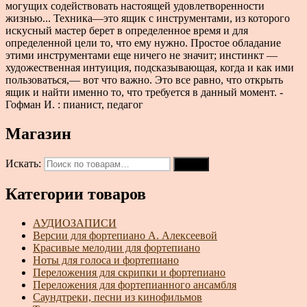
могущих содействовать настоящей удовлетворенности
жизнью... Техника—это ящик с инструментами, из которого
искусный мастер берет в определенное время и для
определенной цели то, что ему нужно. Простое обладание
этими инструментами еще ничего не значит; инстинкт —
художественная интуиция, подсказывающая, когда и как ими
пользоваться,— вот что важно. Это все равно, что открыть
ящик и найти именно то, что требуется в данный момент. -
Гофман И. : пианист, педагог
Магазин
Искать:
Поиск
Категории товаров
АУДИОЗАПИСИ
Версии для фортепиано А. Алексеевой
Красивые мелодии для фортепиано
Ноты для голоса и фортепиано
Переложения для скрипки и фортепиано
Переложения для фортепианного ансамбля
Саундтреки, песни из кинофильмов