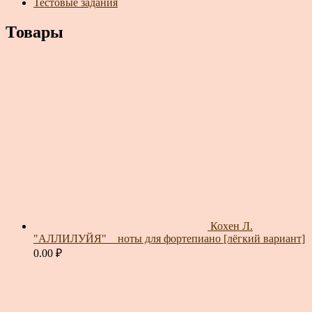
Тестовые задания
Товары
Кохен Л.
"АЛЛИЛУЙЯ" _ ноты для фортепиано [лёгкий вариант]
0.00
₽