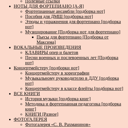
Полезные ссылки
НОТЫ ДЛЯ ФОРТЕПИАНО [А-Я]
Фортепианные ансамбли [подборка нот]
Пособия для ДМШ [подборка нот]
Этюды и упражнения для фортепиано [подборка
нот]
Музицирование [Подборка нот для фортепиано]
Пьесы для фортепиано [Подборка от
Максима]
ВОКАЛЬНЫЕ ПРОИЗВЕДЕНИЯ
КЛАВИРЫ опер и балетов
Песни военных и послевоенных лет [Подборка
нот]
Концертмейстеру [подборки нот]
Концертмейстеру в хореографии
Музыкальному руководителю в ДДУ [подборка
нот]
Концертмейстеру в классе флейты [подборка нот]
ВСЕ КНИГИ
История музыки [подборка книг]
Методика и фортепианная педагогика [подборка
книг]
КНИГИ [Разное]
ФОТОГАЛЕРЕЯ
Фотогалерея «С. В. Рахманинов»