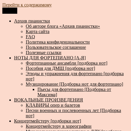
Перейти к содержимому
Меню
Архив пианистки
Всё для пианистов: ноты, книги, музыка, статьи…
Архив пианистки
Об авторе блога «Архив пианистки»
Карта сайта
FAQ
Политика конфиденциальности
Пользовательское соглашение
Полезные ссылки
НОТЫ ДЛЯ ФОРТЕПИАНО [А-Я]
Фортепианные ансамбли [подборка нот]
Пособия для ДМШ [подборка нот]
Этюды и упражнения для фортепиано [подборка
нот]
Музицирование [Подборка нот для фортепиано]
Пьесы для фортепиано [Подборка от
Максима]
ВОКАЛЬНЫЕ ПРОИЗВЕДЕНИЯ
КЛАВИРЫ опер и балетов
Песни военных и послевоенных лет [Подборка
нот]
Концертмейстеру [подборки нот]
Концертмейстеру в хореографии