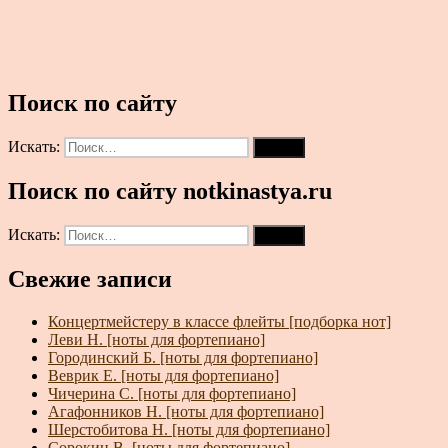
Поиск по сайту
Искать:
Поиск
Поиск по сайту notkinastya.ru
Искать:
Поиск
Свежие записи
Концертмейстеру в классе флейты [подборка нот]
Леви Н. [ноты для фортепиано]
Городинский Б. [ноты для фортепиано]
Веврик Е. [ноты для фортепиано]
Чичерина С. [ноты для фортепиано]
Агафонников Н. [ноты для фортепиано]
Шерстобитова Н. [ноты для фортепиано]
Сорокин В. [ноты для фортепиано]