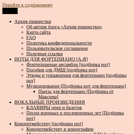
Перейти к содержимому
Меню
Архив пианистки
Всё для пианистов: ноты, книги, музыка, статьи…
Архив пианистки
Об авторе блога «Архив пианистки»
Карта сайта
FAQ
Политика конфиденциальности
Пользовательское соглашение
Полезные ссылки
НОТЫ ДЛЯ ФОРТЕПИАНО [А-Я]
Фортепианные ансамбли [подборка нот]
Пособия для ДМШ [подборка нот]
Этюды и упражнения для фортепиано [подборка
нот]
Музицирование [Подборка нот для фортепиано]
Пьесы для фортепиано [Подборка от
Максима]
ВОКАЛЬНЫЕ ПРОИЗВЕДЕНИЯ
КЛАВИРЫ опер и балетов
Песни военных и послевоенных лет [Подборка
нот]
Концертмейстеру [подборки нот]
Концертмейстеру в хореографии