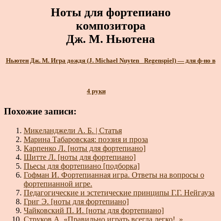
Ноты для фортепиано
композитора
Дж. М. Ньютена
Ньютен Дж. М. Игра дождя (J. Michael Nuyten_ Regenspiel) — для ф-но в
4 руки
Похожие записи:
Микеланджели А. Б. | Статья
Марина Табаровская: поэзия и проза
Карпенко Л. [ноты для фортепиано]
Шитте Л. [ноты для фортепиано]
Пьесы для фортепиано [подборка]
Гофман И. Фортепианная игра. Ответы на вопросы о
фортепианной игре.
Педагогические и эстетические принципы Г.Г. Нейгауза
Григ Э. [ноты для фортепиано]
Чайковский П. И. [ноты для фортепиано]
Струков А. «Правильно играть всегда легко!..»