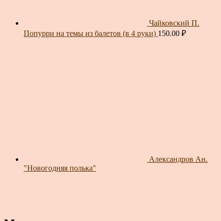
Чайковский П.
Попурри на темы из балетов (в 4 руки)
150.00
₽
Александров Ан.
"Новогодняя полька"