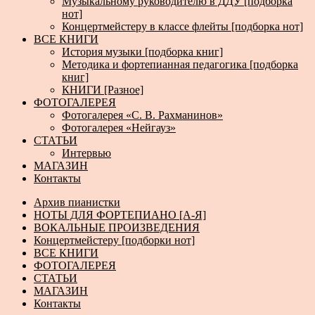
Музыкальному руководителю в ДДУ [подборка
нот]
Концертмейстеру в классе флейты [подборка нот]
ВСЕ КНИГИ
История музыки [подборка книг]
Методика и фортепианная педагогика [подборка
книг]
КНИГИ [Разное]
ФОТОГАЛЕРЕЯ
Фотогалерея «С. В. Рахманинов»
Фотогалерея «Нейгауз»
СТАТЬИ
Интервью
МАГАЗИН
Контакты
Архив пианистки
НОТЫ ДЛЯ ФОРТЕПИАНО [А-Я]
ВОКАЛЬНЫЕ ПРОИЗВЕДЕНИЯ
Концертмейстеру [подборки нот]
ВСЕ КНИГИ
ФОТОГАЛЕРЕЯ
СТАТЬИ
МАГАЗИН
Контакты