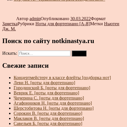
Автор
admin
Опубликовано
30.03.2022
Формат
Заметка
Рубрики
Ноты для фортепиано [А-Я]
Метки
Ньютен
Дж. М.
Поиск по сайту notkinastya.ru
Искать:
Поиск
Свежие записи
Концертмейстеру в классе флейты [подборка нот]
Леви Н. [ноты для фортепиано]
Городинский Б. [ноты для фортепиано]
Веврик Е. [ноты для фортепиано]
Чичерина С. [ноты для фортепиано]
Агафонников Н. [ноты для фортепиано]
Шерстобитова Н. [ноты для фортепиано]
Сорокин В. [ноты для фортепиано]
Маклаков В. [ноты для фортепиано]
Савельев Б. [ноты для фортепиано]