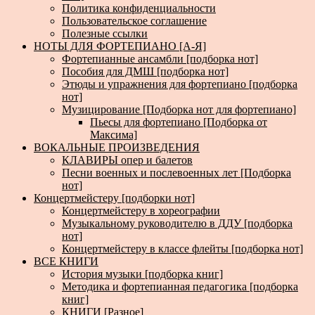
Политика конфиденциальности
Пользовательское соглашение
Полезные ссылки
НОТЫ ДЛЯ ФОРТЕПИАНО [А-Я]
Фортепианные ансамбли [подборка нот]
Пособия для ДМШ [подборка нот]
Этюды и упражнения для фортепиано [подборка
нот]
Музицирование [Подборка нот для фортепиано]
Пьесы для фортепиано [Подборка от
Максима]
ВОКАЛЬНЫЕ ПРОИЗВЕДЕНИЯ
КЛАВИРЫ опер и балетов
Песни военных и послевоенных лет [Подборка
нот]
Концертмейстеру [подборки нот]
Концертмейстеру в хореографии
Музыкальному руководителю в ДДУ [подборка
нот]
Концертмейстеру в классе флейты [подборка нот]
ВСЕ КНИГИ
История музыки [подборка книг]
Методика и фортепианная педагогика [подборка
книг]
КНИГИ [Разное]