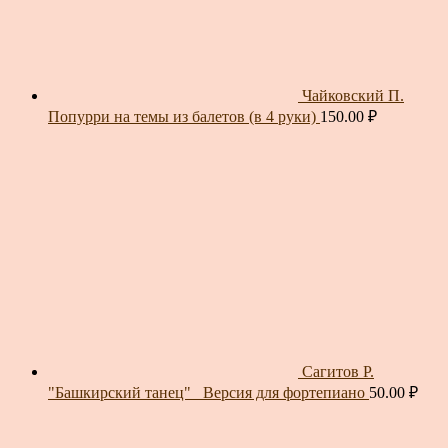
Чайковский П.
Попурри на темы из балетов (в 4 руки)
150.00
₽
Сагитов Р.
"Башкирский танец"_ Версия для фортепиано
50.00
₽