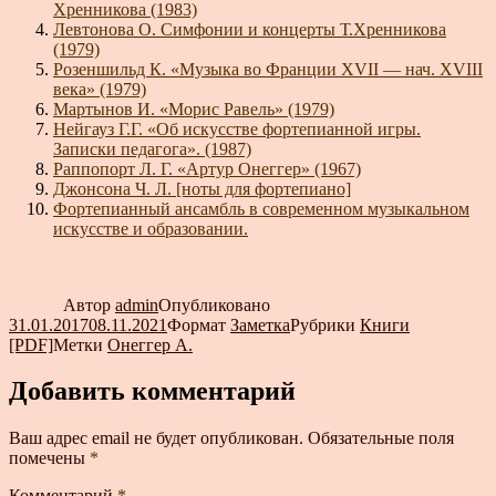
Хренникова (1983)
Левтонова О. Симфонии и концерты Т.Хренникова
(1979)
Розеншильд К. «Музыка во Франции XVII — нач. XVIII
века» (1979)
Мартынов И. «Морис Равель» (1979)
Нейгауз Г.Г. «Об искусстве фортепианной игры.
Записки педагога». (1987)
Раппопорт Л. Г. «Артур Онеггер» (1967)
Джонсона Ч. Л. [ноты для фортепиано]
Фортепианный ансамбль в современном музыкальном
искусстве и образовании.
Автор
admin
Опубликовано
31.01.2017
08.11.2021
Формат
Заметка
Рубрики
Книги
[PDF]
Метки
Онеггер А.
Добавить комментарий
Ваш адрес email не будет опубликован.
Обязательные поля
помечены
*
Комментарий
*