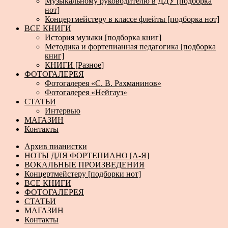
Музыкальному руководителю в ДДУ [подборка
нот]
Концертмейстеру в классе флейты [подборка нот]
ВСЕ КНИГИ
История музыки [подборка книг]
Методика и фортепианная педагогика [подборка
книг]
КНИГИ [Разное]
ФОТОГАЛЕРЕЯ
Фотогалерея «С. В. Рахманинов»
Фотогалерея «Нейгауз»
СТАТЬИ
Интервью
МАГАЗИН
Контакты
Архив пианистки
НОТЫ ДЛЯ ФОРТЕПИАНО [А-Я]
ВОКАЛЬНЫЕ ПРОИЗВЕДЕНИЯ
Концертмейстеру [подборки нот]
ВСЕ КНИГИ
ФОТОГАЛЕРЕЯ
СТАТЬИ
МАГАЗИН
Контакты