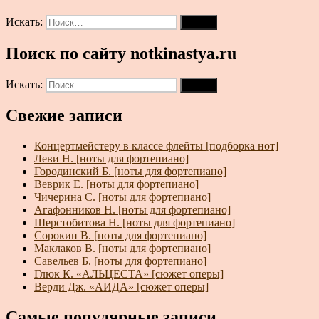
Искать:
Поиск
Поиск по сайту notkinastya.ru
Искать:
Поиск
Свежие записи
Концертмейстеру в классе флейты [подборка нот]
Леви Н. [ноты для фортепиано]
Городинский Б. [ноты для фортепиано]
Веврик Е. [ноты для фортепиано]
Чичерина С. [ноты для фортепиано]
Агафонников Н. [ноты для фортепиано]
Шерстобитова Н. [ноты для фортепиано]
Сорокин В. [ноты для фортепиано]
Маклаков В. [ноты для фортепиано]
Савельев Б. [ноты для фортепиано]
Глюк К. «АЛЬЦЕСТА» [сюжет оперы]
Верди Дж. «АИДА» [сюжет оперы]
Самые популярные записи