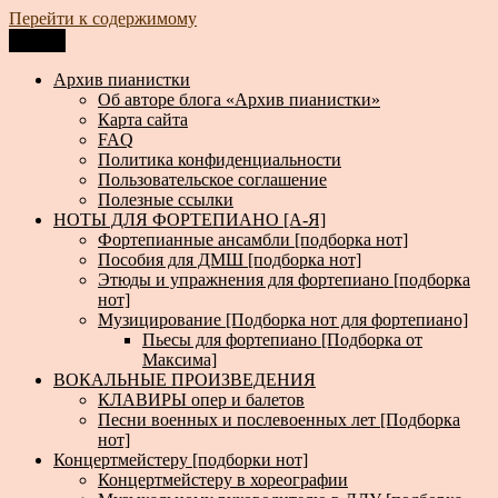
Перейти к содержимому
Меню
Архив пианистки
Всё для пианистов: ноты, книги, музыка, статьи…
Архив пианистки
Об авторе блога «Архив пианистки»
Карта сайта
FAQ
Политика конфиденциальности
Пользовательское соглашение
Полезные ссылки
НОТЫ ДЛЯ ФОРТЕПИАНО [А-Я]
Фортепианные ансамбли [подборка нот]
Пособия для ДМШ [подборка нот]
Этюды и упражнения для фортепиано [подборка
нот]
Музицирование [Подборка нот для фортепиано]
Пьесы для фортепиано [Подборка от
Максима]
ВОКАЛЬНЫЕ ПРОИЗВЕДЕНИЯ
КЛАВИРЫ опер и балетов
Песни военных и послевоенных лет [Подборка
нот]
Концертмейстеру [подборки нот]
Концертмейстеру в хореографии