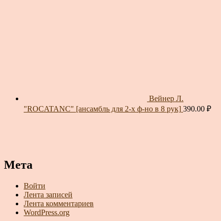
Вейнер Л.
"ROCATANC" [ансамбль для 2-х ф-но в 8 рук]
390.00
₽
Мета
Войти
Лента записей
Лента комментариев
WordPress.org