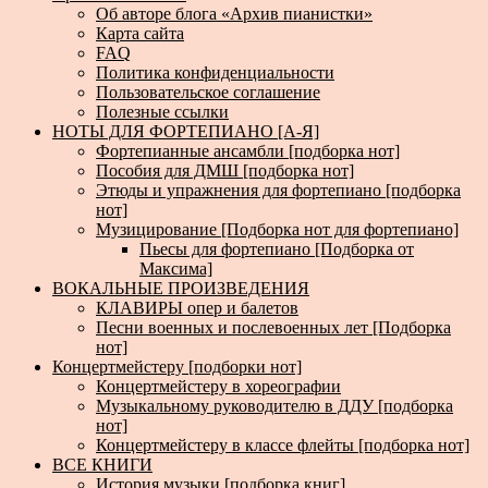
Об авторе блога «Архив пианистки»
Карта сайта
FAQ
Политика конфиденциальности
Пользовательское соглашение
Полезные ссылки
НОТЫ ДЛЯ ФОРТЕПИАНО [А-Я]
Фортепианные ансамбли [подборка нот]
Пособия для ДМШ [подборка нот]
Этюды и упражнения для фортепиано [подборка
нот]
Музицирование [Подборка нот для фортепиано]
Пьесы для фортепиано [Подборка от
Максима]
ВОКАЛЬНЫЕ ПРОИЗВЕДЕНИЯ
КЛАВИРЫ опер и балетов
Песни военных и послевоенных лет [Подборка
нот]
Концертмейстеру [подборки нот]
Концертмейстеру в хореографии
Музыкальному руководителю в ДДУ [подборка
нот]
Концертмейстеру в классе флейты [подборка нот]
ВСЕ КНИГИ
История музыки [подборка книг]