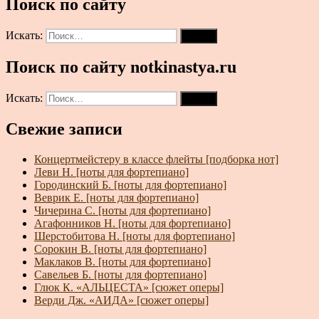
Поиск по сайту
Искать:
Поиск
Поиск по сайту notkinastya.ru
Искать:
Поиск
Свежие записи
Концертмейстеру в классе флейты [подборка нот]
Леви Н. [ноты для фортепиано]
Городинский Б. [ноты для фортепиано]
Веврик Е. [ноты для фортепиано]
Чичерина С. [ноты для фортепиано]
Агафонников Н. [ноты для фортепиано]
Шерстобитова Н. [ноты для фортепиано]
Сорокин В. [ноты для фортепиано]
Маклаков В. [ноты для фортепиано]
Савельев Б. [ноты для фортепиано]
Глюк К. «АЛЬЦЕСТА» [сюжет оперы]
Верди Дж. «АИДА» [сюжет оперы]