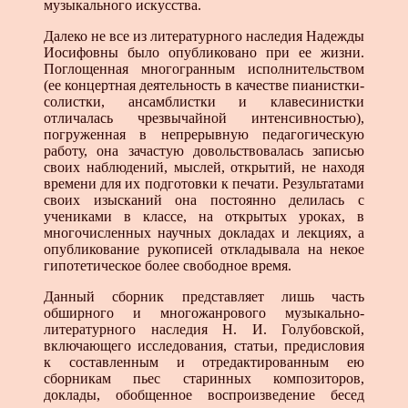
музыкального искусства.
Далеко не все из литературного наследия Надежды
Иосифовны было опубликовано при ее жизни.
Поглощенная многогранным исполнительством
(ее концертная деятельность в качестве пианистки-
солистки, ансамблистки и клавесинистки
отличалась чрезвычайной интенсивностью),
погруженная в непрерывную педагогическую
работу, она зачастую довольствовалась записью
своих наблюдений, мыслей, открытий, не находя
времени для их подготовки к печати. Результатами
своих изысканий она постоянно делилась с
учениками в классе, на открытых уроках, в
многочисленных научных докладах и лекциях, а
опубликование рукописей откладывала на некое
гипотетическое более свободное время.
Данный сборник представляет лишь часть
обширного и многожанрового музыкально-
литературного наследия Н. И. Голубовской,
включающего исследования, статьи, предисловия
к составленным и отредактированным ею
сборникам пьес старинных композиторов,
доклады, обобщенное воспроизведение бесед