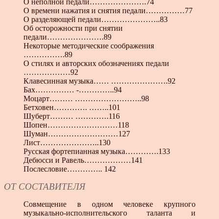
О неполной педали………………….74
О времени нажатия и снятия педали……………77
О разделяющей педали…………………..83
Об осторожности при снятии
педали………………….89
Некоторые методические соображения
…………….89
О стилях и авторских обозначениях педали
………………92
Клавесинная музыка…… ………………….92
Бах…………… -…………..94
Моцарт……… ……………………..98
Бетховен…………. ……..101
Шуберт……… ………….116
Шопен………………………118
Шуман………………………127
Лист…………………..130
Русская фортепианная музыка………….133
Дебюсси и Равель………………141
Послесловие………….. 142
ОТ СОСТАВИТЕЛЯ
Совмещение в одном человеке крупного
музыкально-исполнительского таланта и