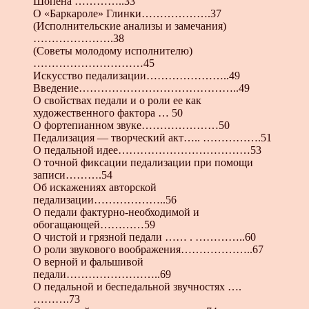
Шопена …………..33
О «Баркароле» Глинки……………….37
(Исполнительские анализы и замечания)
………………….38
(Советы молодому исполнителю)
…………………………45
Искусство педализации…………………..49
Введение……………………………………..49
О свойствах педали и о роли ее как
художественного фактора … 50
О фортепианном звуке…………………50
Педализация — творческий акт….. …………….51
О педальной идее………………………………53
О точной фиксации педализации при помощи
записи……….54
Об искажениях авторской
педализации………………..56
О педали фактурно-необходимой и
обогащающей…………59
О чистой и грязной педали …… . …………..60
О роли звукового воображения………………..67
О верной и фальшивой
педали……………………..69
О педальной и беспедальной звучностях ….
……….73