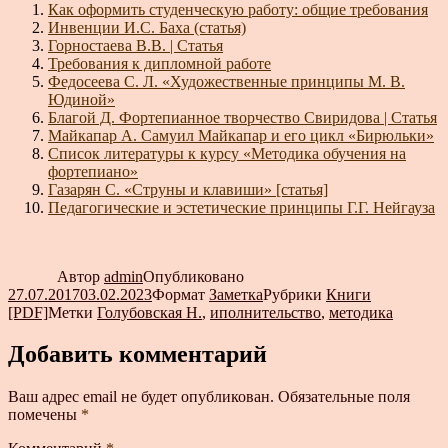
Как оформить студенческую работу: общие требования
Инвенции И.С. Баха (статья)
Горностаева В.В. | Статья
Требования к дипломной работе
Федосеева С. Л. «Художественные принципы М. В.
Юдиной»
Благой Д. Фортепианное творчество Свиридова | Статья
Майкапар А. Самуил Майкапар и его цикл «Бирюльки»
Список литературы к курсу «Методика обучения на
фортепиано»
Газарян С. «Струны и клавиши» [статья]
Педагогические и эстетические принципы Г.Г. Нейгауза
Автор
admin
Опубликовано
27.07.2017
03.02.2023
Формат
Заметка
Рубрики
Книги
[PDF]
Метки
Голубовская Н.
,
иполнительство
,
методика
Добавить комментарий
Ваш адрес email не будет опубликован.
Обязательные поля
помечены
*