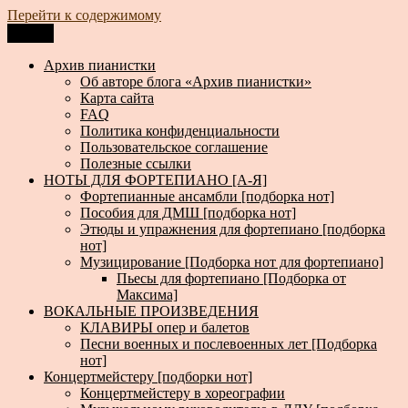
Перейти к содержимому
Меню
Архив пианистки
Всё для пианистов: ноты, книги, музыка, статьи…
Архив пианистки
Об авторе блога «Архив пианистки»
Карта сайта
FAQ
Политика конфиденциальности
Пользовательское соглашение
Полезные ссылки
НОТЫ ДЛЯ ФОРТЕПИАНО [А-Я]
Фортепианные ансамбли [подборка нот]
Пособия для ДМШ [подборка нот]
Этюды и упражнения для фортепиано [подборка
нот]
Музицирование [Подборка нот для фортепиано]
Пьесы для фортепиано [Подборка от
Максима]
ВОКАЛЬНЫЕ ПРОИЗВЕДЕНИЯ
КЛАВИРЫ опер и балетов
Песни военных и послевоенных лет [Подборка
нот]
Концертмейстеру [подборки нот]
Концертмейстеру в хореографии