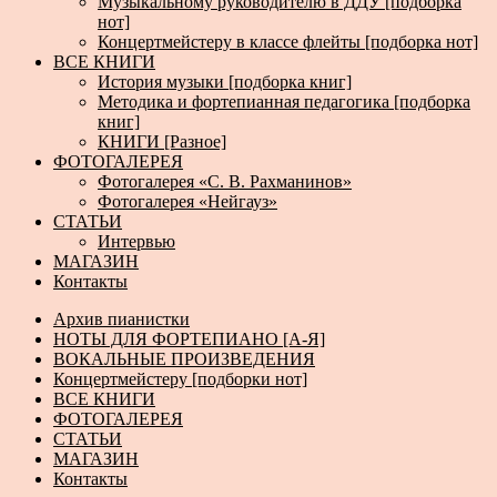
Музыкальному руководителю в ДДУ [подборка
нот]
Концертмейстеру в классе флейты [подборка нот]
ВСЕ КНИГИ
История музыки [подборка книг]
Методика и фортепианная педагогика [подборка
книг]
КНИГИ [Разное]
ФОТОГАЛЕРЕЯ
Фотогалерея «С. В. Рахманинов»
Фотогалерея «Нейгауз»
СТАТЬИ
Интервью
МАГАЗИН
Контакты
Архив пианистки
НОТЫ ДЛЯ ФОРТЕПИАНО [А-Я]
ВОКАЛЬНЫЕ ПРОИЗВЕДЕНИЯ
Концертмейстеру [подборки нот]
ВСЕ КНИГИ
ФОТОГАЛЕРЕЯ
СТАТЬИ
МАГАЗИН
Контакты