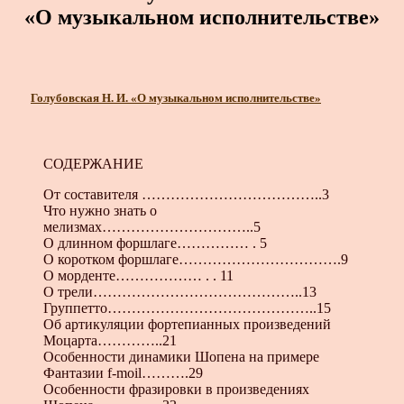
«О музыкальном исполнительстве»
Голубовская Н. И. «О музыкальном исполнительстве»
СОДЕРЖАНИЕ
От составителя ………………………………..3
Что нужно знать о
мелизмах…………………………..5
О длинном форшлаге…………… . 5
О коротком форшлаге…………………………….9
О морденте……………… . . 11
О трели……………………………………..13
Группетто……………………………………..15
Об артикуляции фортепианных произведений
Моцарта…………..21
Особенности динамики Шопена на примере
Фантазии f-moil……….29
Особенности фразировки в произведениях