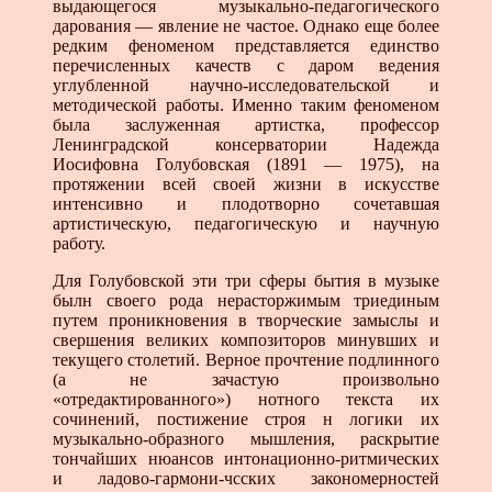
выдающегося музыкально-педагогического
дарования — явление не частое. Однако еще более
редким феноменом представляется единство
перечисленных качеств с даром ведения
углубленной научно-исследовательской и
методической работы. Именно таким феноменом
была заслуженная артистка, профессор
Ленинградской консерватории Надежда
Иосифовна Голубовская (1891 — 1975), на
протяжении всей своей жизни в искусстве
интенсивно и плодотворно сочетавшая
артистическую, педагогическую и научную
работу.
Для Голубовской эти три сферы бытия в музыке
былн своего рода нерасторжимым триединым
путем проникновения в творческие замыслы и
свершения великих композиторов минувших и
текущего столетий. Верное прочтение подлинного
(а не зачастую произвольно
«отредактированного») нотного текста их
сочинений, постижение строя н логики их
музыкально-образного мышления, раскрытие
тончайших нюансов интонационно-ритмических
и ладово-гармони-чсских закономерностей