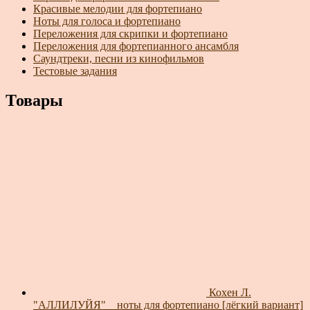
Красивые мелодии для фортепиано
Ноты для голоса и фортепиано
Переложения для скрипки и фортепиано
Переложения для фортепианного ансамбля
Саундтреки, песни из кинофильмов
Тестовые задания
Товары
Кохен Л.
"АЛЛИЛУЙЯ" _ ноты для фортепиано [лёгкий вариант]