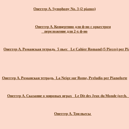
Онеггер А. Symphony No. 3 (2 pianos)
Онеггер А. Концертино для ф-но с оркестром
_ переложение для 2-х ф-но
Онеггер А. Романская тетрадь_5 пьес_ Le Cahier Romand (5 Pieces) per Pi
Онеггер А. Романская тетрадь_La Neige sur Rome, Preludio per Pianoforte
Онеггер А. Сказание о мировых играх_ Le Dit des Jeux du Monde (orch._
Онеггер А. Три пьесы