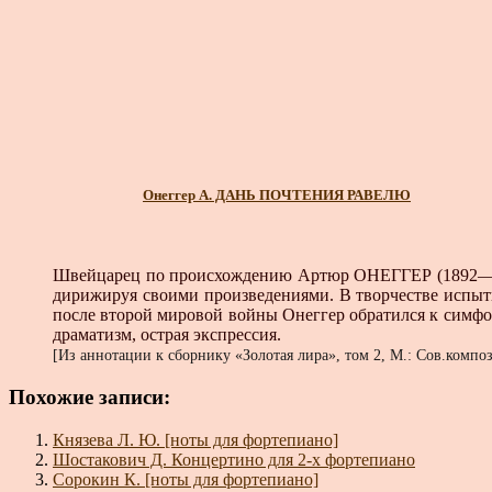
Онеггер А. ДАНЬ ПОЧТЕНИЯ РАВЕЛЮ
Швейцарец по происхождению Артюр ОНЕГГЕР (1892— 19
дирижируя своими произведениями. В творчестве испыты
после второй мировой войны Онеггер обратился к симфо
драматизм, острая экспрессия.
[Из аннотации к сборнику «Золотая лира», том 2, М.: Сов.компози
Похожие записи:
Князева Л. Ю. [ноты для фортепиано]
Шостакович Д. Концертино для 2-х фортепиано
Сорокин К. [ноты для фортепиано]