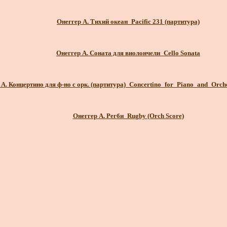
Онеггер А. Тихий океан_Pacific 231 (партитура)
Онеггер А. Соната для виолончели_Cello Sonata
 А. Концертино для ф-но с орк. (партитура)_Concertino_for_Piano_and_Orche
Онеггер А. Регби_Rugby (Orch Score)