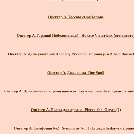
Онеггер А. Toccata et variations
Онеггер А. Гораций Победоносный_ Horace Victorieux (orch. score
Онеггер А. Дань уважения Альберу Русселю_Hommage a Albert Roussel
Онеггер А. Два эскиза_Due Studi
Онеггер А. Приключения короля павсола_Les aventures du roi pausole suite
Онеггер А. Пьесы для органа_Pieces_for_Organ (2)
Онеггер А. Симфония №2_ Symphony No. 3 (Liturgicheskaya) (2 pian