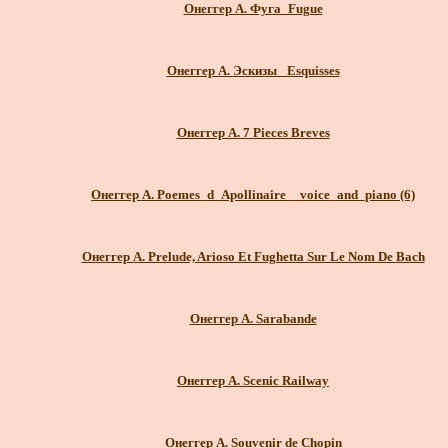
Онеггер А. Фуга_Fugue
Онеггер А. Эскизы_ Esquisses
Онеггер А. 7 Pieces Breves
Онеггер А. Poemes_d_Apollinaire__voice_and_piano (6)
Онеггер А. Prelude, Arioso Et Fughetta Sur Le Nom De Bach
Онеггер А. Sarabande
Онеггер А. Scenic Railway
Онеггер А. Souvenir de Chopin