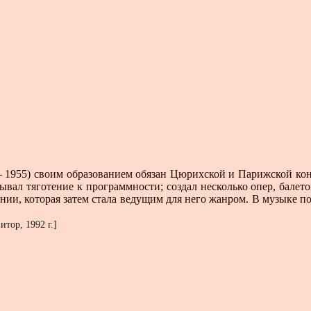
55) своим образованием обязан Цюрихской и Парижской конс
вал тяготение к программности; создал несколько опер, балет
нии, которая затем стала ведущим для него жанром. В музыке
тор, 1992 г.]