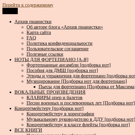
Перейти к содержимому
Меню
Архив пианистки
Всё для пианистов: ноты, книги, музыка, статьи…
Архив пианистки
Об авторе блога «Архив пианистки»
Карта сайта
FAQ
Политика конфиденциальности
Пользовательское соглашение
Полезные ссылки
НОТЫ ДЛЯ ФОРТЕПИАНО [А-Я]
Фортепианные ансамбли [подборка нот]
Пособия для ДМШ [подборка нот]
Этюды и упражнения для фортепиано [подборка но
Музицирование [Подборка нот для фортепиано]
Пьесы для фортепиано [Подборка от Максима
ВОКАЛЬНЫЕ ПРОИЗВЕДЕНИЯ
КЛАВИРЫ опер и балетов
Песни военных и послевоенных лет [Подборка нот]
Концертмейстеру [подборки нот]
Концертмейстеру в хореографии
Музыкальному руководителю в ДДУ [подборка нот
Концертмейстеру в классе флейты [подборка нот]
ВСЕ КНИГИ