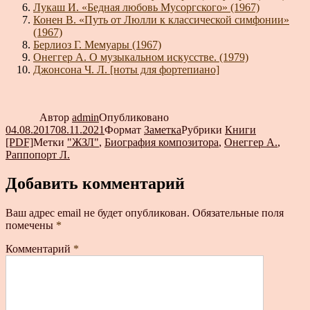
Лукаш И. «Бедная любовь Мусоргского» (1967)
Конен В. «Путь от Люлли к классической симфонии»
(1967)
Берлиоз Г. Мемуары (1967)
Онеггер А. О музыкальном искусстве. (1979)
Джонсона Ч. Л. [ноты для фортепиано]
Автор
admin
Опубликовано
04.08.2017
08.11.2021
Формат
Заметка
Рубрики
Книги
[PDF]
Метки
"ЖЗЛ"
,
Биография композитора
,
Онеггер А.
,
Раппопорт Л.
Добавить комментарий
Ваш адрес email не будет опубликован.
Обязательные поля
помечены
*
Комментарий
*