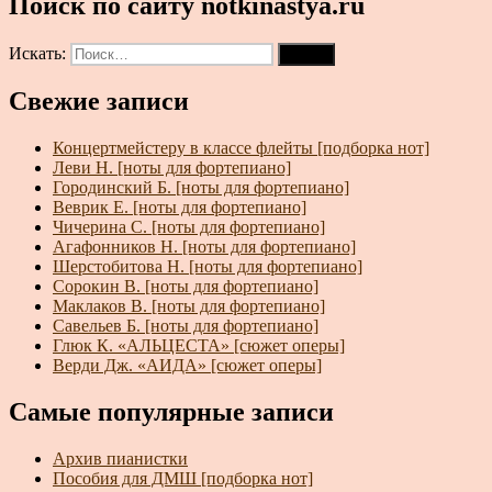
Поиск по сайту notkinastya.ru
Искать:
Поиск
Свежие записи
Концертмейстеру в классе флейты [подборка нот]
Леви Н. [ноты для фортепиано]
Городинский Б. [ноты для фортепиано]
Веврик Е. [ноты для фортепиано]
Чичерина С. [ноты для фортепиано]
Агафонников Н. [ноты для фортепиано]
Шерстобитова Н. [ноты для фортепиано]
Сорокин В. [ноты для фортепиано]
Маклаков В. [ноты для фортепиано]
Савельев Б. [ноты для фортепиано]
Глюк К. «АЛЬЦЕСТА» [сюжет оперы]
Верди Дж. «АИДА» [сюжет оперы]
Самые популярные записи
Архив пианистки
Пособия для ДМШ [подборка нот]