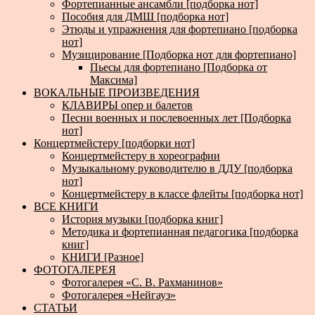
Фортепианные ансамбли [подборка нот]
Пособия для ДМШ [подборка нот]
Этюды и упражнения для фортепиано [подборка
нот]
Музицирование [Подборка нот для фортепиано]
Пьесы для фортепиано [Подборка от
Максима]
ВОКАЛЬНЫЕ ПРОИЗВЕДЕНИЯ
КЛАВИРЫ опер и балетов
Песни военных и послевоенных лет [Подборка
нот]
Концертмейстеру [подборки нот]
Концертмейстеру в хореографии
Музыкальному руководителю в ДДУ [подборка
нот]
Концертмейстеру в классе флейты [подборка нот]
ВСЕ КНИГИ
История музыки [подборка книг]
Методика и фортепианная педагогика [подборка
книг]
КНИГИ [Разное]
ФОТОГАЛЕРЕЯ
Фотогалерея «С. В. Рахманинов»
Фотогалерея «Нейгауз»
СТАТЬИ