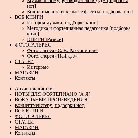
Музыкальному руководителю в ДДУ [подборка
нот]
Концертмейстеру в классе флейты [подборка нот]
ВСЕ КНИГИ
История музыки [подборка книг]
Методика и фортепианная педагогика [подборка
книг]
КНИГИ [Разное]
ФОТОГАЛЕРЕЯ
Фотогалерея «С. В. Рахманинов»
Фотогалерея «Нейгауз»
СТАТЬИ
Интервью
МАГАЗИН
Контакты
Архив пианистки
НОТЫ ДЛЯ ФОРТЕПИАНО [А-Я]
ВОКАЛЬНЫЕ ПРОИЗВЕДЕНИЯ
Концертмейстеру [подборки нот]
ВСЕ КНИГИ
ФОТОГАЛЕРЕЯ
СТАТЬИ
МАГАЗИН
Контакты