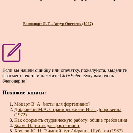
Раппопорт Л. Г. «Артур Онеггер» (1967)
Если вы нашли ошибку или опечатку, пожалуйста, выделите
фрагмент текста и нажмите
Ctrl+Enter
. Буду вам очень
благодарна!
Похожие записи:
Моцарт В. А. [ноты для фортепиано]
Добровейн М.А. Страницы жизни Исая Добровейна
(1972)
Как оформить студенческую работу: общие требования
Брамс И. [ноты для фортепиано]
Хохлов Ю. Н. ‘Зимний путь’ Франца Шуберта (1967)