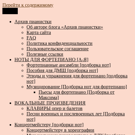
Перейти к содержимому
Меню
Архив пианистки
Всё для пианистов: ноты, книги, музыка, статьи…
Архив пианистки
Об авторе блога «Архив пианистки»
Карта сайта
FAQ
Политика конфиденциальности
Пользовательское соглашение
Полезные ссылки
НОТЫ ДЛЯ ФОРТЕПИАНО [А-Я]
Фортепианные ансамбли [подборка нот]
Пособия для ДМШ [подборка нот]
Этюды и упражнения для фортепиано [подборка
нот]
Музицирование [Подборка нот для фортепиано]
Пьесы для фортепиано [Подборка от
Максима]
ВОКАЛЬНЫЕ ПРОИЗВЕДЕНИЯ
КЛАВИРЫ опер и балетов
Песни военных и послевоенных лет [Подборка
нот]
Концертмейстеру [подборки нот]
Концертмейстеру в хореографии