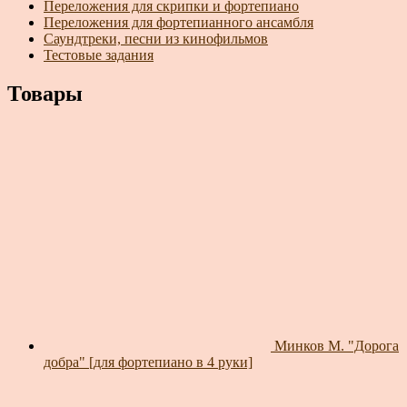
Переложения для скрипки и фортепиано
Переложения для фортепианного ансамбля
Саундтреки, песни из кинофильмов
Тестовые задания
Товары
Минков М. "Дорога
добра" [для фортепиано в 4 руки]