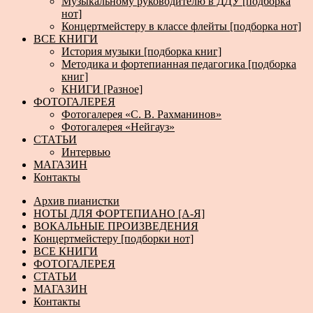
Музыкальному руководителю в ДДУ [подборка
нот]
Концертмейстеру в классе флейты [подборка нот]
ВСЕ КНИГИ
История музыки [подборка книг]
Методика и фортепианная педагогика [подборка
книг]
КНИГИ [Разное]
ФОТОГАЛЕРЕЯ
Фотогалерея «С. В. Рахманинов»
Фотогалерея «Нейгауз»
СТАТЬИ
Интервью
МАГАЗИН
Контакты
Архив пианистки
НОТЫ ДЛЯ ФОРТЕПИАНО [А-Я]
ВОКАЛЬНЫЕ ПРОИЗВЕДЕНИЯ
Концертмейстеру [подборки нот]
ВСЕ КНИГИ
ФОТОГАЛЕРЕЯ
СТАТЬИ
МАГАЗИН
Контакты