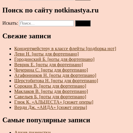
Поиск по сайту notkinastya.ru
Искать:
Поиск
Свежие записи
Концертмейстеру в классе флейты [подборка нот]
Леви Н. [ноты для фортепиано]
Городинский Б. [ноты для фортепиано]
Веврик Е. [ноты для фортепиано]
Чичерина С. [ноты для фортепиано]
Агафонников Н. [ноты для фортепиано]
Шерстобитова Н. [ноты для фортепиано]
Сорокин В. [ноты для фортепиано]
Маклаков В. [ноты для фортепиано]
Савельев Б. [ноты для фортепиано]
Глюк К. «АЛЬЦЕСТА» [сюжет оперы]
Верди Дж. «АИДА» [сюжет оперы]
Самые популярные записи
Архив пианистки