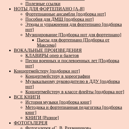
Полезные ссылки
НОТЫ ДЛЯ ФОРТЕПИАНО [А-Я]
Фортепианные ансамбли [подборка нот]
Пособия для ДМШ [подборка нот]
Этюды и упражнения для фортепиано [подборка
нот]
Музицирование [Подборка нот для фортепиано]
Пьесы для фортепиано [Подборка от
Максима]
ВОКАЛЬНЫЕ ПРОИЗВЕДЕНИЯ
КЛАВИРЫ опер и балетов
Песни военных и послевоенных лет [Подборка
нот]
Концертмейстеру [подборки нот]
Концертмейстеру в хореографии
Музыкальному руководителю в ДДУ [подборка
нот]
Концертмейстеру в классе флейты [подборка нот]
ВСЕ КНИГИ
История музыки [подборка книг]
Методика и фортепианная педагогика [подборка
книг]
КНИГИ [Разное]
ФОТОГАЛЕРЕЯ
Фотогалерея «С. В. Рахманинов»