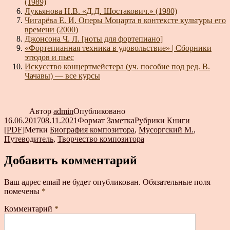
(1989)
Лукьянова Н.В. «Д.Д. Шостакович.» (1980)
Чигарёва Е. И. Оперы Моцарта в контексте культуры его
времени (2000)
Джонсона Ч. Л. [ноты для фортепиано]
«Фортепианная техника в удовольствие» | Сборники
этюдов и пьес
Искусство концертмейстера (уч. пособие под ред. В.
Чачавы) — все курсы
Автор
admin
Опубликовано
16.06.2017
08.11.2021
Формат
Заметка
Рубрики
Книги
[PDF]
Метки
Биография композитора
,
Мусоргский М.
,
Путеводитель
,
Творчество композитора
Добавить комментарий
Ваш адрес email не будет опубликован.
Обязательные поля
помечены
*
Комментарий
*