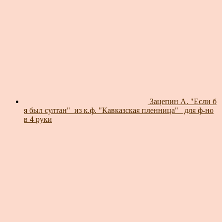
Зацепин А. "Если б
я был султан"_из к.ф. "Кавказская пленница"_ для ф-но
в 4 руки