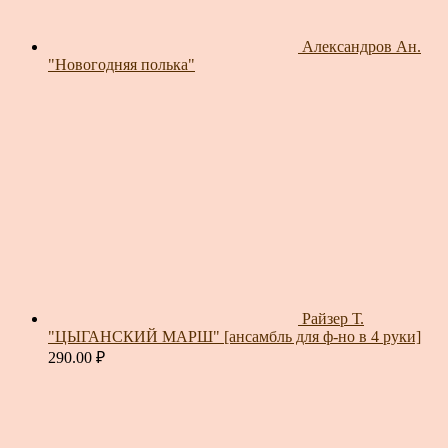
Александров Ан.
"Новогодняя полька"
Райзер Т.
"ЦЫГАНСКИЙ МАРШ" [ансамбль для ф-но в 4 руки]
290.00
₽