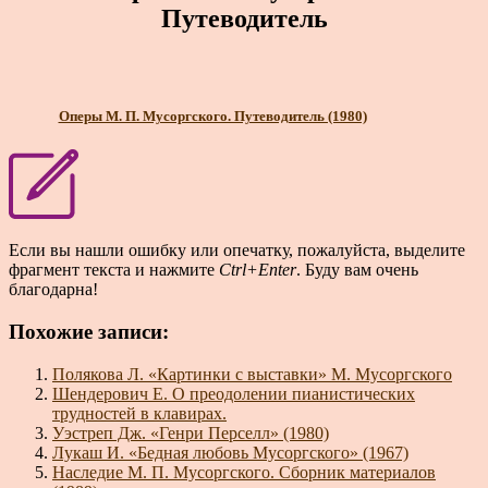
Путеводитель
Оперы М. П. Мусоргского. Путеводитель (1980)
Если вы нашли ошибку или опечатку, пожалуйста, выделите
фрагмент текста и нажмите
Ctrl+Enter
. Буду вам очень
благодарна!
Похожие записи:
Полякова Л. «Картинки с выставки» М. Мусоргского
Шендерович Е. О преодолении пианистических
трудностей в клавирах.
Уэстреп Дж. «Генри Перселл» (1980)
Лукаш И. «Бедная любовь Мусоргского» (1967)
Наследие М. П. Мусоргского. Сборник материалов