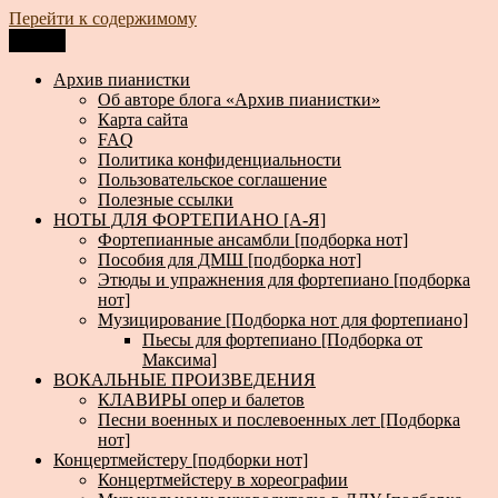
Перейти к содержимому
Меню
Архив пианистки
Всё для пианистов: ноты, книги, музыка, статьи…
Архив пианистки
Об авторе блога «Архив пианистки»
Карта сайта
FAQ
Политика конфиденциальности
Пользовательское соглашение
Полезные ссылки
НОТЫ ДЛЯ ФОРТЕПИАНО [А-Я]
Фортепианные ансамбли [подборка нот]
Пособия для ДМШ [подборка нот]
Этюды и упражнения для фортепиано [подборка
нот]
Музицирование [Подборка нот для фортепиано]
Пьесы для фортепиано [Подборка от
Максима]
ВОКАЛЬНЫЕ ПРОИЗВЕДЕНИЯ
КЛАВИРЫ опер и балетов
Песни военных и послевоенных лет [Подборка
нот]
Концертмейстеру [подборки нот]
Концертмейстеру в хореографии