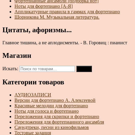
Фортепианные ансамбли [подборка нот]
Ноты для фортепиано [А-Я]
Аппликатурные правила в гаммах для фортепиано
Шорникова М. Музыкальная литература.
Цитаты, афоризмы...
Главное тишина, а не аплодисменты. - В. Горовиц : пианист
Магазин
Искать:
Поиск
Категории товаров
АУДИОЗАПИСИ
Версии для фортепиано А. Алексеевой
Красивые мелодии для фортепиано
Ноты для голоса и фортепиано
Переложения для скрипки и фортепиано
Переложения для фортепианного ансамбля
Саундтреки, песни из кинофильмов
Тестовые задания