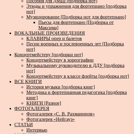
Пособия для ДМШ [подборка нот]
Этюды и упражнения для фортепиано [подборка
нот]
Музицирование [Подборка нот для фортепиано]
Пьесы для фортепиано [Подборка от
Максима]
ВОКАЛЬНЫЕ ПРОИЗВЕДЕНИЯ
КЛАВИРЫ опер и балетов
Песни военных и послевоенных лет [Подборка
нот]
Концертмейстеру [подборки нот]
Концертмейстеру в хореографии
Музыкальному руководителю в ДДУ [подборка
нот]
Концертмейстеру в классе флейты [подборка нот]
ВСЕ КНИГИ
История музыки [подборка книг]
Методика и фортепианная педагогика [подборка
книг]
КНИГИ [Разное]
ФОТОГАЛЕРЕЯ
Фотогалерея «С. В. Рахманинов»
Фотогалерея «Нейгауз»
СТАТЬИ
Интервью