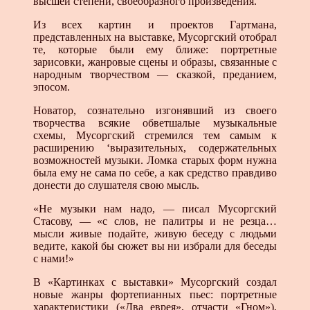
высшей степени, своеобразного произведения.
Из всех картин и проектов Гартмана,
представленных на выставке, Мусоргский отобрал
те, которые были ему ближе: портретные
зарисовки, жанровые сцены и образы, связанные с
народным творчеством — сказкой, преданием,
эпосом.
Новатор, сознательно изгонявший из своего
творчества всякие обветшалые музыкальные
схемы, Мусоргский стремился тем самым к
расширению ‘выразительных, содержательных
возможностей музыки. Ломка старых форм нужна
была ему не сама по себе, а как средство правдиво
донести до слушателя свою мысль.
«Не музыки нам надо, — писал Мусоргский
Стасову, — «с слов, не палитры и не резца…
мысли живые подайте, живую беседу с людьми
ведите, какой бы сюжет вы ни избрали для беседы
с нами!»
В «Картинках с выставки» Мусоргский создал
новые жанры фортепианных пьес: портретные
характеристики («Два еврея», отчасти «Гном»),