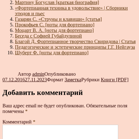
Мартину Богуслав [краткая биография]
«Фортепианная техника в удовольствие» | Сборники
этюдов и пьес
Газарян С. «Струны и клавиши» [статья]
Прокофьев С. [ноты для фортепиано]
Моцарт В. А. [ноты для фортепиано]
Беседа с Софией Губайдулиной
Благой Д. Фортепианное творчество Свиридова | Статья
Педагогические и эстетические принципы Г.Г. Нейгауза
Шуберт Ф. [ноты для фортепиано]
Автор
admin
Опубликовано
07.12.2016
27.11.2023
Формат
Заметка
Рубрики
Книги [PDF]
Добавить комментарий
Ваш адрес email не будет опубликован.
Обязательные поля
помечены
*
Комментарий
*