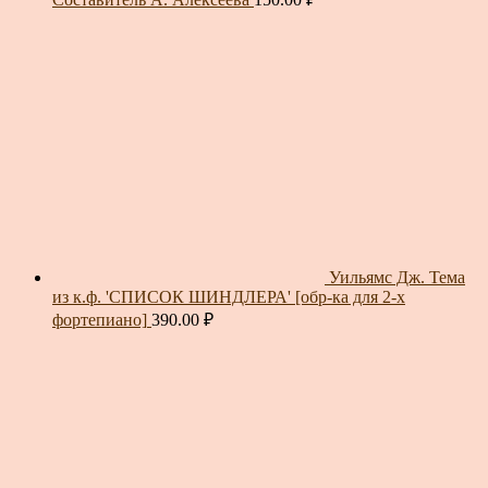
Уильямс Дж. Тема
из к.ф. 'СПИСОК ШИНДЛЕРА' [обр-ка для 2-х
фортепиано]
390.00
₽