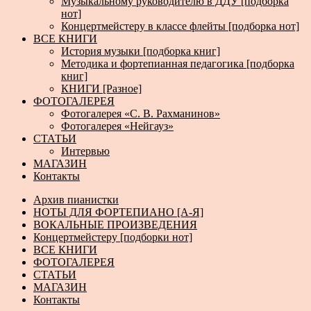
Музыкальному руководителю в ДДУ [подборка
нот]
Концертмейстеру в классе флейты [подборка нот]
ВСЕ КНИГИ
История музыки [подборка книг]
Методика и фортепианная педагогика [подборка
книг]
КНИГИ [Разное]
ФОТОГАЛЕРЕЯ
Фотогалерея «С. В. Рахманинов»
Фотогалерея «Нейгауз»
СТАТЬИ
Интервью
МАГАЗИН
Контакты
Архив пианистки
НОТЫ ДЛЯ ФОРТЕПИАНО [А-Я]
ВОКАЛЬНЫЕ ПРОИЗВЕДЕНИЯ
Концертмейстеру [подборки нот]
ВСЕ КНИГИ
ФОТОГАЛЕРЕЯ
СТАТЬИ
МАГАЗИН
Контакты