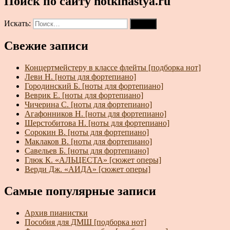
Поиск по сайту notkinastya.ru
Искать:
Поиск
Свежие записи
Концертмейстеру в классе флейты [подборка нот]
Леви Н. [ноты для фортепиано]
Городинский Б. [ноты для фортепиано]
Веврик Е. [ноты для фортепиано]
Чичерина С. [ноты для фортепиано]
Агафонников Н. [ноты для фортепиано]
Шерстобитова Н. [ноты для фортепиано]
Сорокин В. [ноты для фортепиано]
Маклаков В. [ноты для фортепиано]
Савельев Б. [ноты для фортепиано]
Глюк К. «АЛЬЦЕСТА» [сюжет оперы]
Верди Дж. «АИДА» [сюжет оперы]
Самые популярные записи
Архив пианистки
Пособия для ДМШ [подборка нот]