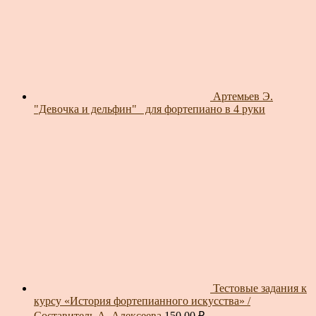
Артемьев Э.
"Девочка и дельфин"_ для фортепиано в 4 руки
Тестовые задания к
курсу «История фортепианного искусства» /
Составитель А. Алексеева
150.00
₽