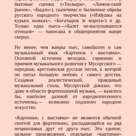
бытовые сценки («Тюльери», «Лимож-ский
рынок», «Быдло»), сказочные и былинные образы
русского народного творчества («Избушка на
курьих ножках», «Богатырок ie ворота») и др.
Только одна пьеса—«Балет не-вылупившихся
птенцов» — написана в общепринятом жанре
скерцо.
Не менее, чем жанры пьес, самобытен и сам
музыкальный язык «Картинок с выставки».
Основной источник мелодии, гармонии и
приемов музыкального развития у Мусоргского —
народная, крестьянская русская песня, к которой
он питал большую любовь с самого детства.
Создавая реалистический, правдивый
музыкальный стиль, Мусоргский доказал, что
даже в области фортепианной музыки, — казалось
бы, наиболее далекой от народнопесенного
источника,— возможно подлинно народное
искусство.
«Картинки, с выставки» не являются обычной
сюитой для фортепиано, распадающейся на ряд
независимых друг от друга пьес. Это единое,
цельное произведение, отдельные «картинки»