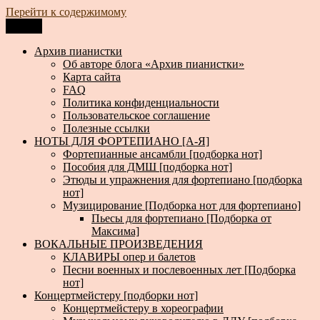
Перейти к содержимому
Меню
Архив пианистки
Всё для пианистов: ноты, книги, музыка, статьи…
Архив пианистки
Об авторе блога «Архив пианистки»
Карта сайта
FAQ
Политика конфиденциальности
Пользовательское соглашение
Полезные ссылки
НОТЫ ДЛЯ ФОРТЕПИАНО [А-Я]
Фортепианные ансамбли [подборка нот]
Пособия для ДМШ [подборка нот]
Этюды и упражнения для фортепиано [подборка
нот]
Музицирование [Подборка нот для фортепиано]
Пьесы для фортепиано [Подборка от
Максима]
ВОКАЛЬНЫЕ ПРОИЗВЕДЕНИЯ
КЛАВИРЫ опер и балетов
Песни военных и послевоенных лет [Подборка
нот]
Концертмейстеру [подборки нот]
Концертмейстеру в хореографии