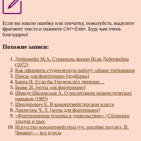
Если вы нашли ошибку или опечатку, пожалуйста, выделите
фрагмент текста и нажмите
Ctrl+Enter
. Буду вам очень
благодарна!
Похожие записи:
Добровейн М.А. Страницы жизни Исая Добровейна
(1972)
Как оформить студенческую работу: общие требования
Пьесы для фортепиано [подборка]
Барна И. Если бы Гендель вёл дневник…
Брамс И. [ноты для фортепиано]
Шмидт-Шкловская А. О воспитании пианистических
навыков (1985)
Шендерович Е. В концертмейстерском классе
Джонсона Ч. Л. [ноты для фортепиано]
«Фортепианная техника в удовольствие» | Сборники
этюдов и пьес
Искусство концертмейстера (уч. пособие под ред. В.
Чачавы) — все курсы