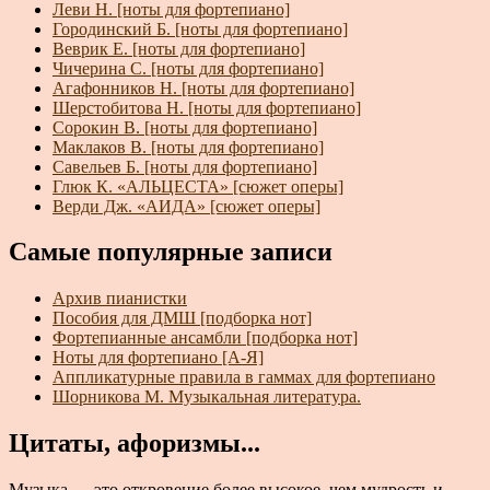
Леви Н. [ноты для фортепиано]
Городинский Б. [ноты для фортепиано]
Веврик Е. [ноты для фортепиано]
Чичерина С. [ноты для фортепиано]
Агафонников Н. [ноты для фортепиано]
Шерстобитова Н. [ноты для фортепиано]
Сорокин В. [ноты для фортепиано]
Маклаков В. [ноты для фортепиано]
Савельев Б. [ноты для фортепиано]
Глюк К. «АЛЬЦЕСТА» [сюжет оперы]
Верди Дж. «АИДА» [сюжет оперы]
Самые популярные записи
Архив пианистки
Пособия для ДМШ [подборка нот]
Фортепианные ансамбли [подборка нот]
Ноты для фортепиано [А-Я]
Аппликатурные правила в гаммах для фортепиано
Шорникова М. Музыкальная литература.
Цитаты, афоризмы...
Музыка — это откровение более высокое, чем муд­рость и