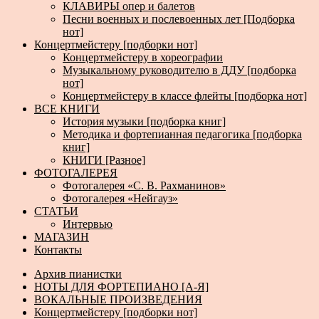
КЛАВИРЫ опер и балетов
Песни военных и послевоенных лет [Подборка
нот]
Концертмейстеру [подборки нот]
Концертмейстеру в хореографии
Музыкальному руководителю в ДДУ [подборка
нот]
Концертмейстеру в классе флейты [подборка нот]
ВСЕ КНИГИ
История музыки [подборка книг]
Методика и фортепианная педагогика [подборка
книг]
КНИГИ [Разное]
ФОТОГАЛЕРЕЯ
Фотогалерея «С. В. Рахманинов»
Фотогалерея «Нейгауз»
СТАТЬИ
Интервью
МАГАЗИН
Контакты
Архив пианистки
НОТЫ ДЛЯ ФОРТЕПИАНО [А-Я]
ВОКАЛЬНЫЕ ПРОИЗВЕДЕНИЯ
Концертмейстеру [подборки нот]