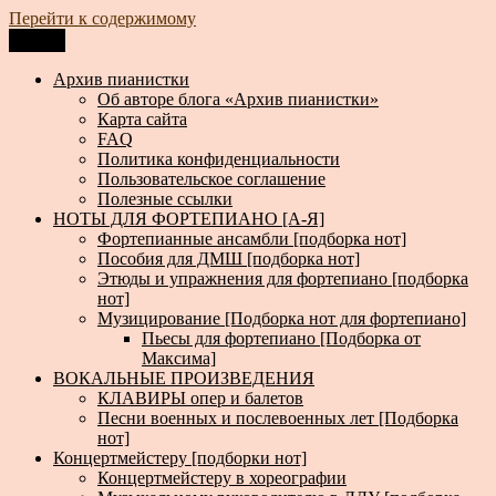
Перейти к содержимому
Меню
Архив пианистки
Всё для пианистов: ноты, книги, музыка, статьи…
Архив пианистки
Об авторе блога «Архив пианистки»
Карта сайта
FAQ
Политика конфиденциальности
Пользовательское соглашение
Полезные ссылки
НОТЫ ДЛЯ ФОРТЕПИАНО [А-Я]
Фортепианные ансамбли [подборка нот]
Пособия для ДМШ [подборка нот]
Этюды и упражнения для фортепиано [подборка
нот]
Музицирование [Подборка нот для фортепиано]
Пьесы для фортепиано [Подборка от
Максима]
ВОКАЛЬНЫЕ ПРОИЗВЕДЕНИЯ
КЛАВИРЫ опер и балетов
Песни военных и послевоенных лет [Подборка
нот]
Концертмейстеру [подборки нот]
Концертмейстеру в хореографии