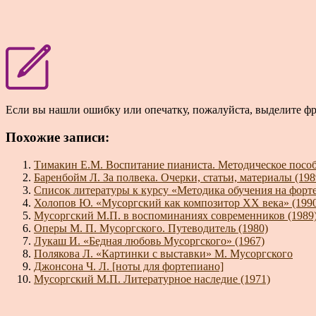
Если вы нашли ошибку или опечатку, пожалуйста, выделите ф
Похожие записи:
Тимакин Е.М. Воспитание пианиста. Методическое пособ
Баренбойм Л. За полвека. Очерки, статьи, материалы (198
Список литературы к курсу «Методика обучения на форт
Холопов Ю. «Мусоргский как композитор XX века» (199
Мусоргский М.П. в воспоминаниях современников (1989
Оперы М. П. Мусоргского. Путеводитель (1980)
Лукаш И. «Бедная любовь Мусоргского» (1967)
Полякова Л. «Картинки с выставки» М. Мусоргского
Джонсона Ч. Л. [ноты для фортепиано]
Мусоргский М.П. Литературное наследие (1971)