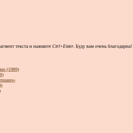
рагмент текста и нажмите
Ctrl+Enter
. Буду вам очень благодарна!
ие (1989)
9)
епиано»
0)
)