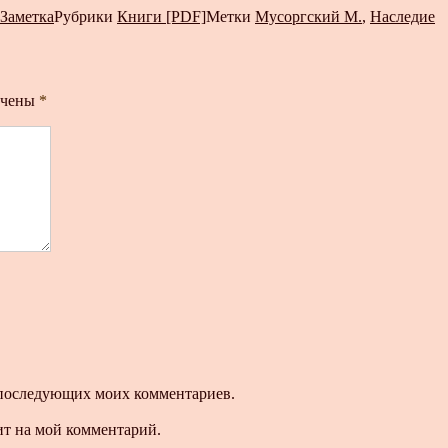
Заметка
Рубрики
Книги [PDF]
Метки
Мусоргский М.
,
Наследие
ечены
*
ля последующих моих комментариев.
ит на мой комментарий.