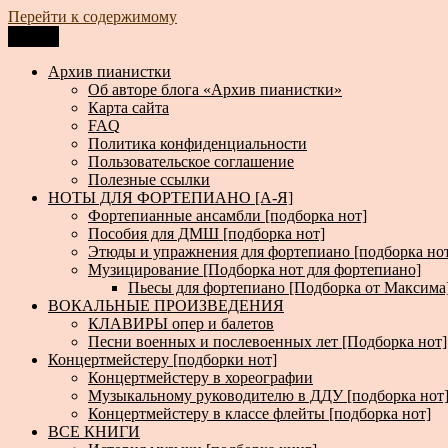
Перейти к содержимому
Меню
Архив пианистки
Всё для пианистов: ноты, книги, музыка, статьи…
Архив пианистки
Об авторе блога «Архив пианистки»
Карта сайта
FAQ
Политика конфиденциальности
Пользовательское соглашение
Полезные ссылки
НОТЫ ДЛЯ ФОРТЕПИАНО [А-Я]
Фортепианные ансамбли [подборка нот]
Пособия для ДМШ [подборка нот]
Этюды и упражнения для фортепиано [подборка но
Музицирование [Подборка нот для фортепиано]
Пьесы для фортепиано [Подборка от Максима
ВОКАЛЬНЫЕ ПРОИЗВЕДЕНИЯ
КЛАВИРЫ опер и балетов
Песни военных и послевоенных лет [Подборка нот]
Концертмейстеру [подборки нот]
Концертмейстеру в хореографии
Музыкальному руководителю в ДДУ [подборка нот
Концертмейстеру в классе флейты [подборка нот]
ВСЕ КНИГИ