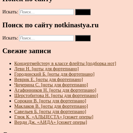
Искать:
Поиск
Поиск по сайту notkinastya.ru
Искать:
Поиск
Свежие записи
Концертмейстеру в классе флейты [подборка нот]
Леви Н. [ноты для фортепиано]
Городинский Б. [ноты для фортепиано]
Веврик Е. [ноты для фортепиано]
Чичерина С. [ноты для фортепиано]
Агафонников Н. [ноты для фортепиано]
Шерстобитова Н. [ноты для фортепиано]
Сорокин В. [ноты для фортепиано]
Маклаков В. [ноты для фортепиано]
Савельев Б. [ноты для фортепиано]
Глюк К. «АЛЬЦЕСТА» [сюжет оперы]
Верди Дж. «АИДА» [сюжет оперы]