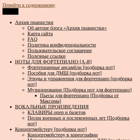
Перейти к содержимому
Меню
Архив пианистки
Всё для пианистов: ноты, книги, музыка, статьи…
Архив пианистки
Об авторе блога «Архив пианистки»
Карта сайта
FAQ
Политика конфиденциальности
Пользовательское соглашение
Полезные ссылки
НОТЫ ДЛЯ ФОРТЕПИАНО [А-Я]
Фортепианные ансамбли [подборка нот]
Пособия для ДМШ [подборка нот]
Этюды и упражнения для фортепиано [подборка
нот]
Музицирование [Подборка нот для фортепиано]
Пьесы для фортепиано [Подборка от
Максима]
ВОКАЛЬНЫЕ ПРОИЗВЕДЕНИЯ
КЛАВИРЫ опер и балетов
Песни военных и послевоенных лет [Подборка
нот]
Концертмейстеру [подборки нот]
Концертмейстеру в хореографии