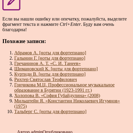
Если вы нашли ошибку или опечатку, пожалуйста, выделите
фрагмент текста и нажмите
Ctrl+Enter
. Буду вам очень
благодарна!
Похожие записи:
Абрамов А. [ноты для фортепиано]
Галынин Г. [ноты для фортепиано]
Гречанинов А. Т. «С. И. Танеев»
Шимановский К. [ноты для фортепиано]
Куртиди В. [ноты для фортепиано]
Рихтер Святослав Теофилович
Гончикова М.Ц. Профессиональное музыкальное
образование в Бурятии (1923-1991 гг.)
Холопова В. «София Губайдулина» (2008)
Мильштейн Я. «Константин Николаевич Игумнов»
(1975)
Тальберг С. [ноты для фортепиано]
Автор
admin
Опубликовано