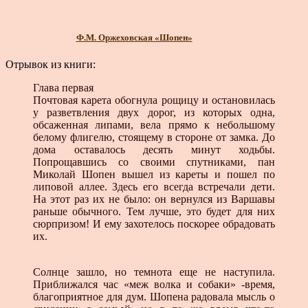
Ф.М. Оржеховская «Шопен»
Отрывок из книги:
Глава первая
Почтовая карета обогнула рощицу и остановилась
у разветвления двух дорог, из которых одна,
обсаженная липами, вела прямо к небольшому
белому флигелю, стоящему в стороне от замка. До
дома оставалось десять минут ходьбы.
Попрощавшись со своими спутниками, пан
Миколай Шопен вышел из кареты и пошел по
липовой аллее. Здесь его всегда встречали дети.
На этот раз их не было: он вернулся из Варшавы
раньше обычного. Тем лучше, это будет для них
сюрпризом! И ему захотелось поскорее обрадовать
их.
Солнце зашло, но темнота еще не наступила.
Приближался час «меж волка и собаки» -время,
благоприятное для дум. Шопена радовала мысль о