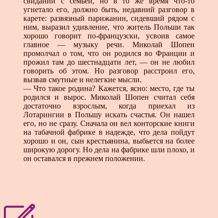
свидании с семьей, но в то же время что-то
угнетало его, должно быть, недавний разговор в
карете: развязный парижанин, сидевший рядом с
ним, выразил удивление, что житель Польши так
хорошо говорит по-французски, усвоив самое
главное — музыку речи. Миколай Шопен
промолчал о том, что он родился во Франции и
прожил там до шестнадцати лет, — он не любил
говорить об этом. Но разговор расстроил его,
вызвав смутные и нелегкие мысли.
— Что такое родина? Кажется, ясно: место, где ты
родился и вырос. Миколай Шопен считал себя
достаточно взрослым, когда приехал из
Лотарингии в Польшу искать счастья. Он нашел
его, но не сразу. Сначала он вел конторские книги
на табачной фабрике в надежде, что дела пойдут
хорошо и он, сын крестьянина, выбьется на более
широкую дорогу. Но дела на фабрике шли плохо, и
он оставался в прежнем положении.