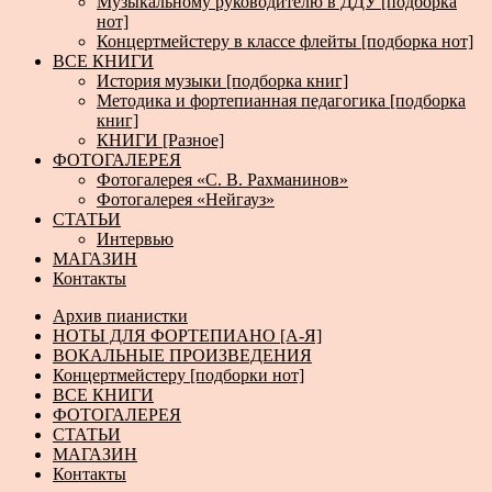
Музыкальному руководителю в ДДУ [подборка
нот]
Концертмейстеру в классе флейты [подборка нот]
ВСЕ КНИГИ
История музыки [подборка книг]
Методика и фортепианная педагогика [подборка
книг]
КНИГИ [Разное]
ФОТОГАЛЕРЕЯ
Фотогалерея «С. В. Рахманинов»
Фотогалерея «Нейгауз»
СТАТЬИ
Интервью
МАГАЗИН
Контакты
Архив пианистки
НОТЫ ДЛЯ ФОРТЕПИАНО [А-Я]
ВОКАЛЬНЫЕ ПРОИЗВЕДЕНИЯ
Концертмейстеру [подборки нот]
ВСЕ КНИГИ
ФОТОГАЛЕРЕЯ
СТАТЬИ
МАГАЗИН
Контакты