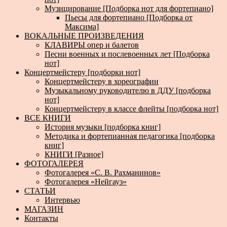
Музицирование [Подборка нот для фортепиано]
Пьесы для фортепиано [Подборка от
Максима]
ВОКАЛЬНЫЕ ПРОИЗВЕДЕНИЯ
КЛАВИРЫ опер и балетов
Песни военных и послевоенных лет [Подборка
нот]
Концертмейстеру [подборки нот]
Концертмейстеру в хореографии
Музыкальному руководителю в ДДУ [подборка
нот]
Концертмейстеру в классе флейты [подборка нот]
ВСЕ КНИГИ
История музыки [подборка книг]
Методика и фортепианная педагогика [подборка
книг]
КНИГИ [Разное]
ФОТОГАЛЕРЕЯ
Фотогалерея «С. В. Рахманинов»
Фотогалерея «Нейгауз»
СТАТЬИ
Интервью
МАГАЗИН
Контакты