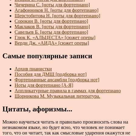
Чичерина С. [ноты для фортепиано]
Агафонников Н. [ноты для фортепиано]
Шерстобитова Н. [ноты для фортепиано]
Сорокин В. [ноты для фортепиано]
Маклаков В. [ноты для фортепиано]
Савельев Б. [ноты для фортепиано]
Глюк К. «АЛЬЦЕСТА» [сюжет оперы]
Верди Дж. «АИДА» [сюжет оперы]
Самые популярные записи
Архив пианистки
Пособия для ДМШ [подборка нот]
Фортепианные ансамбли [подборка нот]
Ноты для фортепиано [А-Я]
Аппликатурные правила в гаммах для фортепиано
Шорникова М. Музыкальная литература.
Цитаты, афоризмы...
Можно научиться читать и правильно произносить слова на
незнакомом языке, но будет ясно, что человек не понимает
того, что он читает, так как смысловые ударения окажутся не