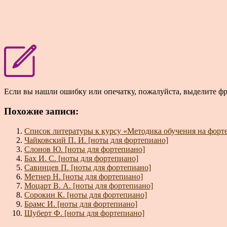
Если вы нашли ошибку или опечатку, пожалуйста, выделите ф
Похожие записи:
Список литературы к курсу «Методика обучения на форт
Чайковский П. И. [ноты для фортепиано]
Слонов Ю. [ноты для фортепиано]
Бах И. С. [ноты для фортепиано]
Савинцев П. [ноты для фортепиано]
Метнер Н. [ноты для фортепиано]
Моцарт В. А. [ноты для фортепиано]
Сорокин К. [ноты для фортепиано]
Брамс И. [ноты для фортепиано]
Шуберт Ф. [ноты для фортепиано]