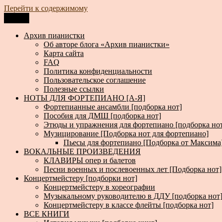
Перейти к содержимому
Меню
Архив пианистки
Всё для пианистов: ноты, книги, музыка, статьи…
Архив пианистки
Об авторе блога «Архив пианистки»
Карта сайта
FAQ
Политика конфиденциальности
Пользовательское соглашение
Полезные ссылки
НОТЫ ДЛЯ ФОРТЕПИАНО [А-Я]
Фортепианные ансамбли [подборка нот]
Пособия для ДМШ [подборка нот]
Этюды и упражнения для фортепиано [подборка но
Музицирование [Подборка нот для фортепиано]
Пьесы для фортепиано [Подборка от Максима
ВОКАЛЬНЫЕ ПРОИЗВЕДЕНИЯ
КЛАВИРЫ опер и балетов
Песни военных и послевоенных лет [Подборка нот]
Концертмейстеру [подборки нот]
Концертмейстеру в хореографии
Музыкальному руководителю в ДДУ [подборка нот
Концертмейстеру в классе флейты [подборка нот]
ВСЕ КНИГИ