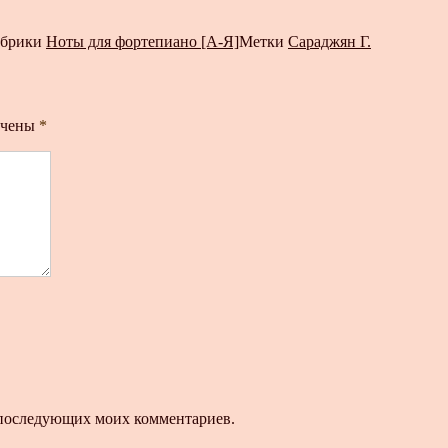
убрики
Ноты для фортепиано [А-Я]
Метки
Сараджян Г.
ечены
*
ля последующих моих комментариев.