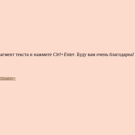
рагмент текста и нажмите
Ctrl+Enter
. Буду вам очень благодарна!
епиано»