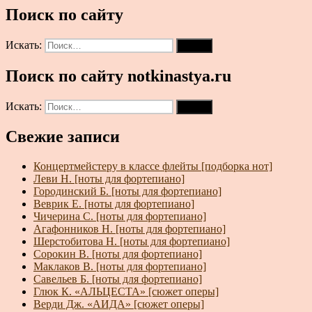
Поиск по сайту
Искать:
Поиск
Поиск по сайту notkinastya.ru
Искать:
Поиск
Свежие записи
Концертмейстеру в классе флейты [подборка нот]
Леви Н. [ноты для фортепиано]
Городинский Б. [ноты для фортепиано]
Веврик Е. [ноты для фортепиано]
Чичерина С. [ноты для фортепиано]
Агафонников Н. [ноты для фортепиано]
Шерстобитова Н. [ноты для фортепиано]
Сорокин В. [ноты для фортепиано]
Маклаков В. [ноты для фортепиано]
Савельев Б. [ноты для фортепиано]
Глюк К. «АЛЬЦЕСТА» [сюжет оперы]
Верди Дж. «АИДА» [сюжет оперы]