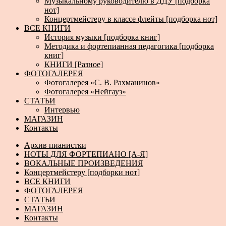
Музыкальному руководителю в ДДУ [подборка
нот]
Концертмейстеру в классе флейты [подборка нот]
ВСЕ КНИГИ
История музыки [подборка книг]
Методика и фортепианная педагогика [подборка
книг]
КНИГИ [Разное]
ФОТОГАЛЕРЕЯ
Фотогалерея «С. В. Рахманинов»
Фотогалерея «Нейгауз»
СТАТЬИ
Интервью
МАГАЗИН
Контакты
Архив пианистки
НОТЫ ДЛЯ ФОРТЕПИАНО [А-Я]
ВОКАЛЬНЫЕ ПРОИЗВЕДЕНИЯ
Концертмейстеру [подборки нот]
ВСЕ КНИГИ
ФОТОГАЛЕРЕЯ
СТАТЬИ
МАГАЗИН
Контакты