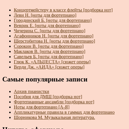
Концертмейстеру в классе флейты [подборка нот]
Леви Н. [ноты для фортепиано]
Городинский Б. [ноты для фортепиано]
Веврик Е. [ноты для фортепиано]
Чичерина С. [ноты для фортепиано]
Агафонников Н. [ноты для фортепиано]
Шерстобитова Н. [ноты для фортепиано]
Сорокин В. [ноты для фортепиано]
Маклаков В. [ноты для фортепиано]
Савельев Б. [ноты для фортепиано]
Глюк К. «АЛЬЦЕСТА» [сюжет оперы]
Верди Дж. «АИДА» [сюжет оперы]
Самые популярные записи
Архив пианистки
Пособия для ДМШ [подборка нот]
Фортепианные ансамбли [подборка нот]
Ноты для фортепиано [А-Я]
Аппликатурные правила в гаммах для фортепиано
Шорникова М. Музыкальная литература.