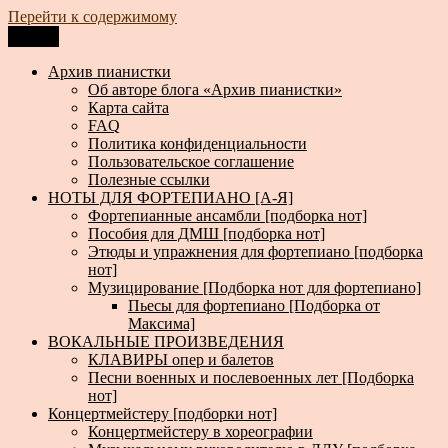
Перейти к содержимому
Меню
Архив пианистки
Всё для пианистов: ноты, книги, музыка, статьи…
Архив пианистки
Об авторе блога «Архив пианистки»
Карта сайта
FAQ
Политика конфиденциальности
Пользовательское соглашение
Полезные ссылки
НОТЫ ДЛЯ ФОРТЕПИАНО [А-Я]
Фортепианные ансамбли [подборка нот]
Пособия для ДМШ [подборка нот]
Этюды и упражнения для фортепиано [подборка
нот]
Музицирование [Подборка нот для фортепиано]
Пьесы для фортепиано [Подборка от
Максима]
ВОКАЛЬНЫЕ ПРОИЗВЕДЕНИЯ
КЛАВИРЫ опер и балетов
Песни военных и послевоенных лет [Подборка
нот]
Концертмейстеру [подборки нот]
Концертмейстеру в хореографии