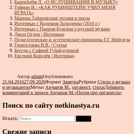
Баренбойм Л. «О ВСЛУШИВАНИИ В МУЗЫКУ»
Гофман И.: «КАК РУБИНШТЕЙН УЧИЛ МЕНЯ
ИГРАТЬ»
Марина Табаровская: поэзия и проза
Интервью с Вадимом Холоденко (2016 г.)
Интервью с Пьером Булезом о русской музыке
Джон Огдон | Интервью
Педагогические и эстетические принципы Г.Г. Нейгауза
Горностаева В.В. | Статья
Беседа с Софией Губайдулиной
Евгений Королёв | Интервью
Автор
admin
Опубликовано
21.04.2016
27.09.2020
Формат
Заметка
Рубрики
Стихи о музыке
и музыкантах
Метки
Анчаров М.
,
органист
,
стихи
Добавить
комментарий
к записи Анчаров М.«Песня про органиста»
Поиск по сайту notkinastya.ru
Искать:
Поиск
Свежие записи