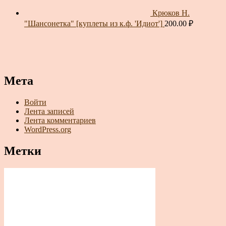
Крюков Н.
"Шансонетка" [куплеты из к.ф. 'Идиот']
200.00
₽
Мета
Войти
Лента записей
Лента комментариев
WordPress.org
Метки