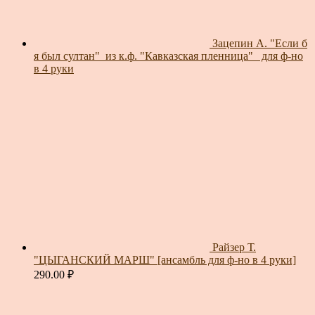
Зацепин А. "Если б
я был султан"_из к.ф. "Кавказская пленница"_ для ф-но
в 4 руки
Райзер Т.
"ЦЫГАНСКИЙ МАРШ" [ансамбль для ф-но в 4 руки]
290.00
₽