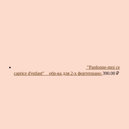
"Pardonne-moi ce
caprice d'enfant" _ обр-ка для 2-х фортепиано
390.00
₽