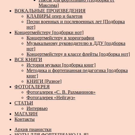
Максима]
ВОКАЛЬНЫЕ ПРОИЗВЕДЕНИЯ
КЛАВИРЫ опер и балетов
Песни военных и послевоенных лет [Подборка
нот]
Концертмейстеру [подборки нот]
Концертмейстеру в хореографии
Музыкальному руководителю в ДДУ [подборка
нот]
Концертмейстеру в классе флейты [подборка нот]
ВСЕ КНИГИ
История музыки [подборка книг]
Методика и фортепианная педагогика [подборка
книг]
КНИГИ [Разное]
ФОТОГАЛЕРЕЯ
Фотогалерея «С. В. Рахманинов»
Фотогалерея «Нейгауз»
СТАТЬИ
Интервью
МАГАЗИН
Контакты
Архив пианистки
НОТЫ ДЛЯ ФОРТЕПИАНО [А-Я]