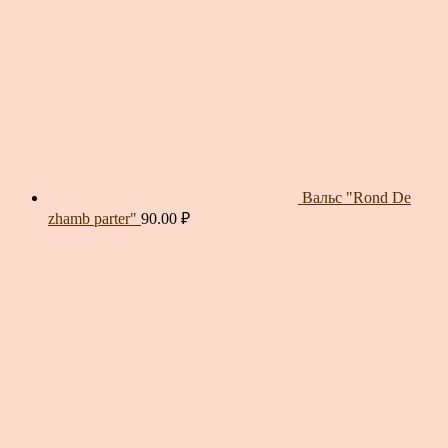
Вальс "Rond De
zhamb parter"
90.00
₽