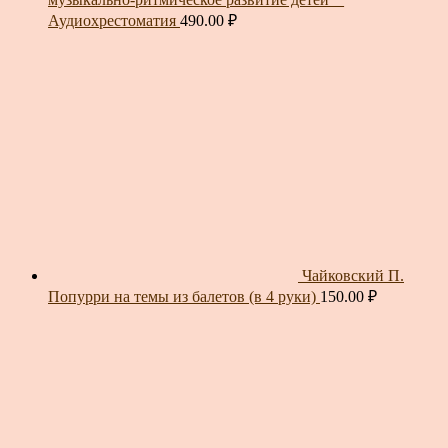
Аудиохрестоматия
490.00
₽
Чайковский П.
Попурри на темы из балетов (в 4 руки)
150.00
₽