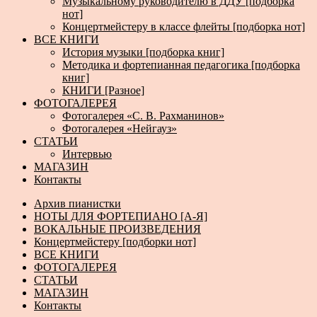
Музыкальному руководителю в ДДУ [подборка
нот]
Концертмейстеру в классе флейты [подборка нот]
ВСЕ КНИГИ
История музыки [подборка книг]
Методика и фортепианная педагогика [подборка
книг]
КНИГИ [Разное]
ФОТОГАЛЕРЕЯ
Фотогалерея «С. В. Рахманинов»
Фотогалерея «Нейгауз»
СТАТЬИ
Интервью
МАГАЗИН
Контакты
Архив пианистки
НОТЫ ДЛЯ ФОРТЕПИАНО [А-Я]
ВОКАЛЬНЫЕ ПРОИЗВЕДЕНИЯ
Концертмейстеру [подборки нот]
ВСЕ КНИГИ
ФОТОГАЛЕРЕЯ
СТАТЬИ
МАГАЗИН
Контакты