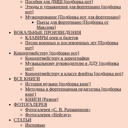
Пособия для ДМШ [подборка нот]
Этюды и упражнения для фортепиано [подборка
нот]
Музицирование [Подборка нот для фортепиано]
Пьесы для фортепиано [Подборка от
Максима]
ВОКАЛЬНЫЕ ПРОИЗВЕДЕНИЯ
КЛАВИРЫ опер и балетов
Песни военных и послевоенных лет [Подборка
нот]
Концертмейстеру [подборки нот]
Концертмейстеру в хореографии
Музыкальному руководителю в ДДУ [подборка
нот]
Концертмейстеру в классе флейты [подборка нот]
ВСЕ КНИГИ
История музыки [подборка книг]
Методика и фортепианная педагогика [подборка
книг]
КНИГИ [Разное]
ФОТОГАЛЕРЕЯ
Фотогалерея «С. В. Рахманинов»
Фотогалерея «Нейгауз»
СТАТЬИ
Интервью