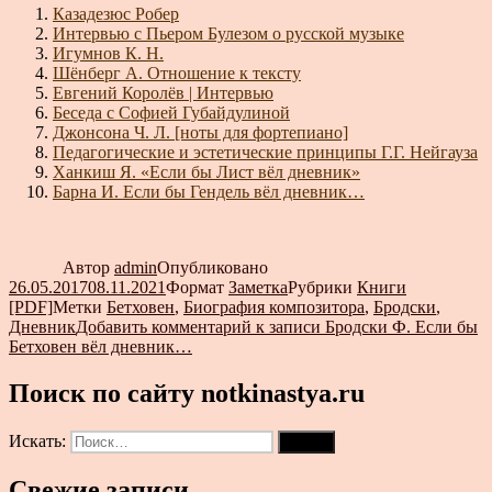
Казадезюс Робер
Интервью с Пьером Булезом о русской музыке
Игумнов К. Н.
Шёнберг А. Отношение к тексту
Евгений Королёв | Интервью
Беседа с Софией Губайдулиной
Джонсона Ч. Л. [ноты для фортепиано]
Педагогические и эстетические принципы Г.Г. Нейгауза
Ханкиш Я. «Если бы Лист вёл дневник»
Барна И. Если бы Гендель вёл дневник…
Автор
admin
Опубликовано
26.05.2017
08.11.2021
Формат
Заметка
Рубрики
Книги
[PDF]
Метки
Бетховен
,
Биография композитора
,
Бродски
,
Дневник
Добавить комментарий
к записи Бродски Ф. Если бы
Бетховен вёл дневник…
Поиск по сайту notkinastya.ru
Искать:
Поиск
Свежие записи