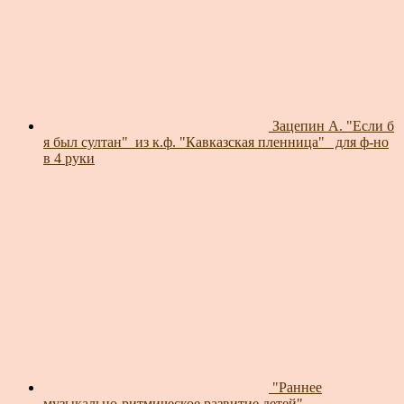
Зацепин А. "Если б
я был султан"_из к.ф. "Кавказская пленница"_ для ф-но
в 4 руки
"Раннее
музыкально-ритмическое развитие детей"_