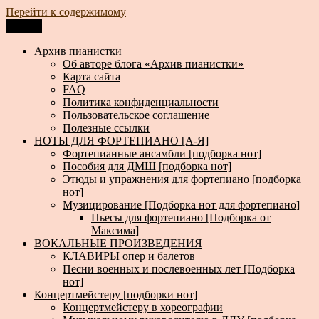
Перейти к содержимому
Меню
Архив пианистки
Всё для пианистов: ноты, книги, музыка, статьи…
Архив пианистки
Об авторе блога «Архив пианистки»
Карта сайта
FAQ
Политика конфиденциальности
Пользовательское соглашение
Полезные ссылки
НОТЫ ДЛЯ ФОРТЕПИАНО [А-Я]
Фортепианные ансамбли [подборка нот]
Пособия для ДМШ [подборка нот]
Этюды и упражнения для фортепиано [подборка
нот]
Музицирование [Подборка нот для фортепиано]
Пьесы для фортепиано [Подборка от
Максима]
ВОКАЛЬНЫЕ ПРОИЗВЕДЕНИЯ
КЛАВИРЫ опер и балетов
Песни военных и послевоенных лет [Подборка
нот]
Концертмейстеру [подборки нот]
Концертмейстеру в хореографии