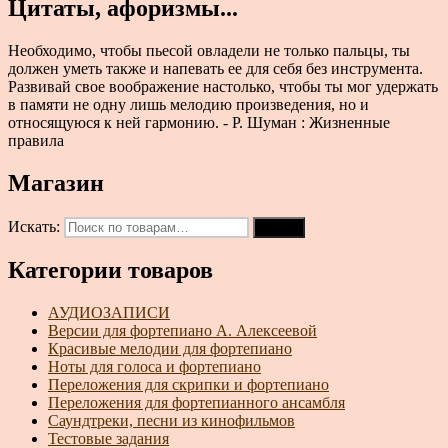
Цитаты, афоризмы...
Необходимо, чтобы пьесой овладели не только пальцы, ты
должен уметь также и напевать ее для себя без инструмента.
Развивай свое воображение настолько, чтобы ты мог удержать
в памяти не одну лишь мелодию произведения, но и
относящуюся к ней гармонию. - Р. Шуман : Жизненные
правила
Магазин
Искать:
Поиск
Категории товаров
АУДИОЗАПИСИ
Версии для фортепиано А. Алексеевой
Красивые мелодии для фортепиано
Ноты для голоса и фортепиано
Переложения для скрипки и фортепиано
Переложения для фортепианного ансамбля
Саундтреки, песни из кинофильмов
Тестовые задания