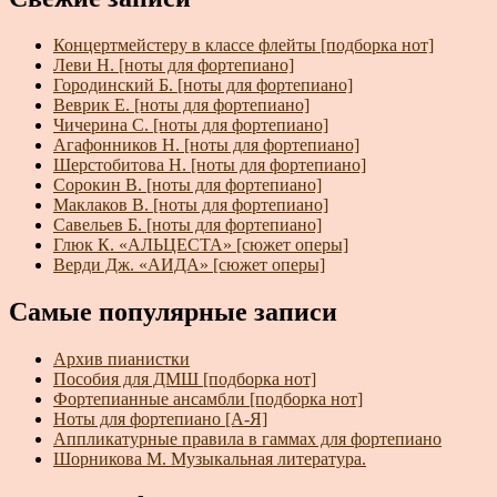
Концертмейстеру в классе флейты [подборка нот]
Леви Н. [ноты для фортепиано]
Городинский Б. [ноты для фортепиано]
Веврик Е. [ноты для фортепиано]
Чичерина С. [ноты для фортепиано]
Агафонников Н. [ноты для фортепиано]
Шерстобитова Н. [ноты для фортепиано]
Сорокин В. [ноты для фортепиано]
Маклаков В. [ноты для фортепиано]
Савельев Б. [ноты для фортепиано]
Глюк К. «АЛЬЦЕСТА» [сюжет оперы]
Верди Дж. «АИДА» [сюжет оперы]
Самые популярные записи
Архив пианистки
Пособия для ДМШ [подборка нот]
Фортепианные ансамбли [подборка нот]
Ноты для фортепиано [А-Я]
Аппликатурные правила в гаммах для фортепиано
Шорникова М. Музыкальная литература.