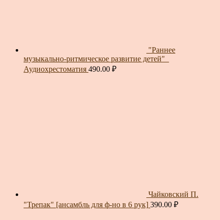
"Раннее
музыкально-ритмическое развитие детей"_
Аудиохрестоматия
490.00
₽
Чайковский П.
"Трепак" [ансамбль для ф-но в 6 рук]
390.00
₽