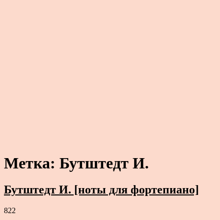
Метка:
Бутштедт И.
Бутштедт И. [ноты для фортепиано]
822