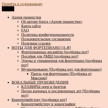
Перейти к содержимому
Меню
Архив пианистки
Всё для пианистов: ноты, книги, музыка, статьи…
Архив пианистки
Об авторе блога «Архив пианистки»
Карта сайта
FAQ
Политика конфиденциальности
Пользовательское соглашение
Полезные ссылки
НОТЫ ДЛЯ ФОРТЕПИАНО [А-Я]
Фортепианные ансамбли [подборка нот]
Пособия для ДМШ [подборка нот]
Этюды и упражнения для фортепиано [подборка
нот]
Музицирование [Подборка нот для фортепиано]
Пьесы для фортепиано [Подборка от
Максима]
ВОКАЛЬНЫЕ ПРОИЗВЕДЕНИЯ
КЛАВИРЫ опер и балетов
Песни военных и послевоенных лет [Подборка
нот]
Концертмейстеру [подборки нот]
Концертмейстеру в хореографии