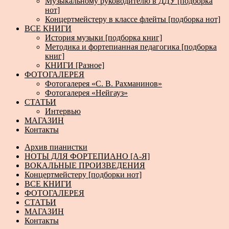
Музыкальному руководителю в ДДУ [подборка
нот]
Концертмейстеру в классе флейты [подборка нот]
ВСЕ КНИГИ
История музыки [подборка книг]
Методика и фортепианная педагогика [подборка
книг]
КНИГИ [Разное]
ФОТОГАЛЕРЕЯ
Фотогалерея «С. В. Рахманинов»
Фотогалерея «Нейгауз»
СТАТЬИ
Интервью
МАГАЗИН
Контакты
Архив пианистки
НОТЫ ДЛЯ ФОРТЕПИАНО [А-Я]
ВОКАЛЬНЫЕ ПРОИЗВЕДЕНИЯ
Концертмейстеру [подборки нот]
ВСЕ КНИГИ
ФОТОГАЛЕРЕЯ
СТАТЬИ
МАГАЗИН
Контакты