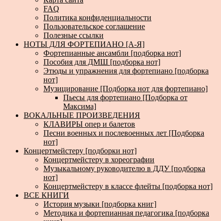
FAQ
Политика конфиденциальности
Пользовательское соглашение
Полезные ссылки
НОТЫ ДЛЯ ФОРТЕПИАНО [А-Я]
Фортепианные ансамбли [подборка нот]
Пособия для ДМШ [подборка нот]
Этюды и упражнения для фортепиано [подборка
нот]
Музицирование [Подборка нот для фортепиано]
Пьесы для фортепиано [Подборка от
Максима]
ВОКАЛЬНЫЕ ПРОИЗВЕДЕНИЯ
КЛАВИРЫ опер и балетов
Песни военных и послевоенных лет [Подборка
нот]
Концертмейстеру [подборки нот]
Концертмейстеру в хореографии
Музыкальному руководителю в ДДУ [подборка
нот]
Концертмейстеру в классе флейты [подборка нот]
ВСЕ КНИГИ
История музыки [подборка книг]
Методика и фортепианная педагогика [подборка