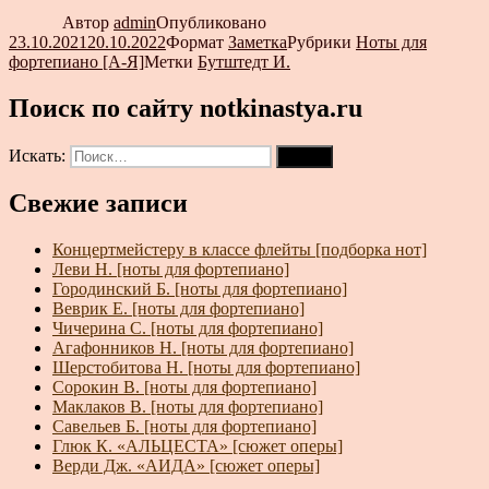
Автор
admin
Опубликовано
23.10.2021
20.10.2022
Формат
Заметка
Рубрики
Ноты для
фортепиано [А-Я]
Метки
Бутштедт И.
Поиск по сайту notkinastya.ru
Искать:
Поиск
Свежие записи
Концертмейстеру в классе флейты [подборка нот]
Леви Н. [ноты для фортепиано]
Городинский Б. [ноты для фортепиано]
Веврик Е. [ноты для фортепиано]
Чичерина С. [ноты для фортепиано]
Агафонников Н. [ноты для фортепиано]
Шерстобитова Н. [ноты для фортепиано]
Сорокин В. [ноты для фортепиано]
Маклаков В. [ноты для фортепиано]
Савельев Б. [ноты для фортепиано]
Глюк К. «АЛЬЦЕСТА» [сюжет оперы]
Верди Дж. «АИДА» [сюжет оперы]