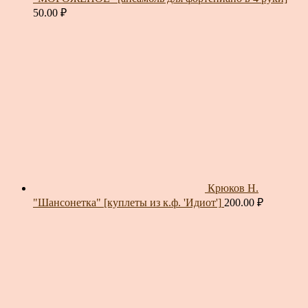
50.00
₽
Крюков Н.
"Шансонетка" [куплеты из к.ф. 'Идиот']
200.00
₽