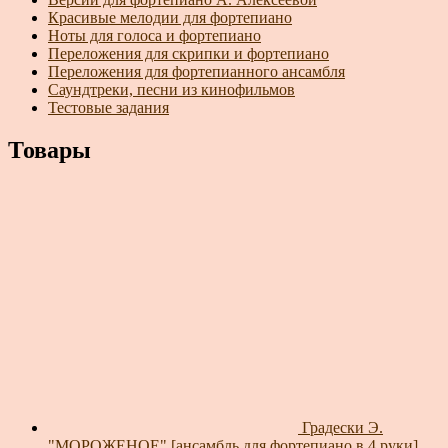
Красивые мелодии для фортепиано
Ноты для голоса и фортепиано
Переложения для скрипки и фортепиано
Переложения для фортепианного ансамбля
Саундтреки, песни из кинофильмов
Тестовые задания
Товары
Градески Э.
"МОРОЖЕНОЕ" [ансамбль для фортепиано в 4 руки]