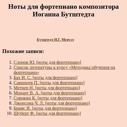
Ноты для фортепиано композитора
Иоганна Бутштедта
Бутштедт И.Г. Менуэт
Похожие записи:
Слонов Ю. [ноты для фортепиано]
Список литературы к курсу «Методика обучения на
фортепиано»
Бах И. С. [ноты для фортепиано]
Савинцев П. [ноты для фортепиано]
Метнер Н. [ноты для фортепиано]
Моцарт В. А. [ноты для фортепиано]
Сорокин К. [ноты для фортепиано]
Джонсона Ч. Л. [ноты для фортепиано]
Брамс И. [ноты для фортепиано]
Шуберт Ф. [ноты для фортепиано]