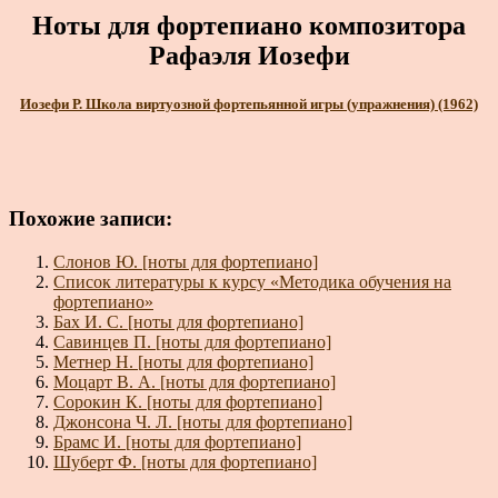
Ноты для фортепиано композитора
Рафаэля Иозефи
Иозефи Р. Школа виртуозной фортепьянной игры (упражнения) (1962)
Похожие записи:
Слонов Ю. [ноты для фортепиано]
Список литературы к курсу «Методика обучения на
фортепиано»
Бах И. С. [ноты для фортепиано]
Савинцев П. [ноты для фортепиано]
Метнер Н. [ноты для фортепиано]
Моцарт В. А. [ноты для фортепиано]
Сорокин К. [ноты для фортепиано]
Джонсона Ч. Л. [ноты для фортепиано]
Брамс И. [ноты для фортепиано]
Шуберт Ф. [ноты для фортепиано]