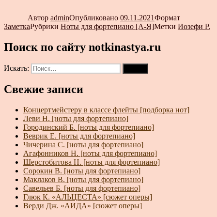
Автор
admin
Опубликовано
09.11.2021
Формат
Заметка
Рубрики
Ноты для фортепиано [А-Я]
Метки
Иозефи Р.
Поиск по сайту notkinastya.ru
Искать:
Поиск
Свежие записи
Концертмейстеру в классе флейты [подборка нот]
Леви Н. [ноты для фортепиано]
Городинский Б. [ноты для фортепиано]
Веврик Е. [ноты для фортепиано]
Чичерина С. [ноты для фортепиано]
Агафонников Н. [ноты для фортепиано]
Шерстобитова Н. [ноты для фортепиано]
Сорокин В. [ноты для фортепиано]
Маклаков В. [ноты для фортепиано]
Савельев Б. [ноты для фортепиано]
Глюк К. «АЛЬЦЕСТА» [сюжет оперы]
Верди Дж. «АИДА» [сюжет оперы]