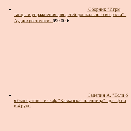
Сборник "Игры,
танцы и упражнения для детей дошкольного возраста"_
Аудиохрестоматия
690.00
₽
Зацепин А. "Если б
я был султан"_из к.ф. "Кавказская пленница"_ для ф-но
в 4 руки