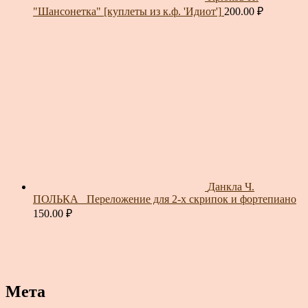
"Шансонетка" [куплеты из к.ф. 'Идиот']
200.00
₽
Данкла Ч.
ПОЛЬКА_ Переложение для 2-х скрипок и фортепиано
150.00
₽
Мета