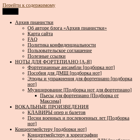
Перейти к содержимому
Меню
Архив пианистки
Всё для пианистов: ноты, книги, музыка, статьи…
Архив пианистки
Об авторе блога «Архив пианистки»
Карта сайта
FAQ
Политика конфиденциальности
Пользовательское соглашение
Полезные ссылки
НОТЫ ДЛЯ ФОРТЕПИАНО [А-Я]
Фортепианные ансамбли [подборка нот]
Пособия для ДМШ [подборка нот]
Этюды и упражнения для фортепиано [подборка
нот]
Музицирование [Подборка нот для фортепиано]
Пьесы для фортепиано [Подборка от
Максима]
ВОКАЛЬНЫЕ ПРОИЗВЕДЕНИЯ
КЛАВИРЫ опер и балетов
Песни военных и послевоенных лет [Подборка
нот]
Концертмейстеру [подборки нот]
Концертмейстеру в хореографии