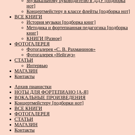
Музыкальному руководителю в ДДУ [подборка
нот]
Концертмейстеру в классе флейты [подборка нот]
ВСЕ КНИГИ
История музыки [подборка книг]
Методика и фортепианная педагогика [подборка
книг]
КНИГИ [Разное]
ФОТОГАЛЕРЕЯ
Фотогалерея «С. В. Рахманинов»
Фотогалерея «Нейгауз»
СТАТЬИ
Интервью
МАГАЗИН
Контакты
Архив пианистки
НОТЫ ДЛЯ ФОРТЕПИАНО [А-Я]
ВОКАЛЬНЫЕ ПРОИЗВЕДЕНИЯ
Концертмейстеру [подборки нот]
ВСЕ КНИГИ
ФОТОГАЛЕРЕЯ
СТАТЬИ
МАГАЗИН
Контакты