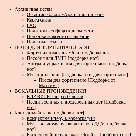
Архив пианистки
Об авторе блога «Архив пианистки»
Карта сайта
FAQ
Политика конфиденциальности
Пользовательское соглашение
Полезные ссылки
НОТЫ ДЛЯ ФОРТЕПИАНО [А-Я]
Фортепианные ансамбли [подборка нот]
Пособия для ДМШ [подборка нот]
Этюды и упражнения для фортепиано [подборка
нот]
Музицирование [Подборка нот для фортепиано]
Пьесы для фортепиано [Подборка от
Максима]
ВОКАЛЬНЫЕ ПРОИЗВЕДЕНИЯ
КЛАВИРЫ опер и балетов
Песни военных и послевоенных лет [Подборка
нот]
Концертмейстеру [подборки нот]
Концертмейстеру в хореографии
Музыкальному руководителю в ДДУ [подборка
нот]
Концертмейстеру в классе флейты [подборка нот]