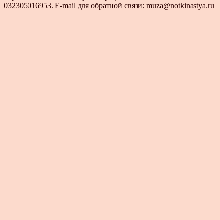
032305016953. E-mail для обратной связи: muza@notkinastya.ru