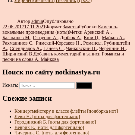
Лирические песни [Песенник] (1987)
Автор
admin
Опубликовано
22.06.2017
17.11.2021
Формат
Заметка
Рубрики
Камерно-
вокальные произведения (ноты)
Метки
Аренский А.
,
Балакирев М.
,
Глазунов А.
,
Дюбюк А.
,
Кюи Ц.
,
Майков А.
,
Рахманинов С.
,
Римский-Корсаков Н.
,
Романсы
,
Рубинштейн
А.
,
Спендиаров А.
,
Танеев С.
,
Чайковский П.
,
Черепнин Н.
,
Ширинский В.
Добавить комментарий
к записи Романсы и
песни на слова А. Майкова
Поиск по сайту notkinastya.ru
Искать:
Поиск
Свежие записи
Концертмейстеру в классе флейты [подборка нот]
Леви Н. [ноты для фортепиано]
Городинский Б. [ноты для фортепиано]
Веврик Е. [ноты для фортепиано]
Чичерина С. [ноты для фортепиано]