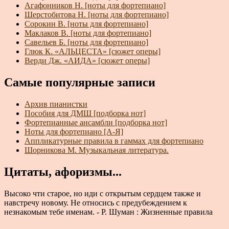
Агафонников Н. [ноты для фортепиано]
Шерстобитова Н. [ноты для фортепиано]
Сорокин В. [ноты для фортепиано]
Маклаков В. [ноты для фортепиано]
Савельев Б. [ноты для фортепиано]
Глюк К. «АЛЬЦЕСТА» [сюжет оперы]
Верди Дж. «АИДА» [сюжет оперы]
Самые популярные записи
Архив пианистки
Пособия для ДМШ [подборка нот]
Фортепианные ансамбли [подборка нот]
Ноты для фортепиано [А-Я]
Аппликатурные правила в гаммах для фортепиано
Шорникова М. Музыкальная литература.
Цитаты, афоризмы...
Высоко чти старое, но иди с открытым сердцем также и
навстречу новому. Не относись с предубеждением к
незнакомым тебе именам. - Р. Шуман : Жизненные правила