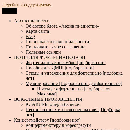
Перейти к содержимому
Меню
Архив пианистки
Всё для пианистов: ноты, книги, музыка, статьи…
Архив пианистки
Об авторе блога «Архив пианистки»
Карта сайта
FAQ
Политика конфиденциальности
Пользовательское соглашение
Полезные ссылки
НОТЫ ДЛЯ ФОРТЕПИАНО [А-Я]
Фортепианные ансамбли [подборка нот]
Пособия для ДМШ [подборка нот]
Этюды и упражнения для фортепиано [подборка
нот]
Музицирование [Подборка нот для фортепиано]
Пьесы для фортепиано [Подборка от
Максима]
ВОКАЛЬНЫЕ ПРОИЗВЕДЕНИЯ
КЛАВИРЫ опер и балетов
Песни военных и послевоенных лет [Подборка
нот]
Концертмейстеру [подборки нот]
Концертмейстеру в хореографии