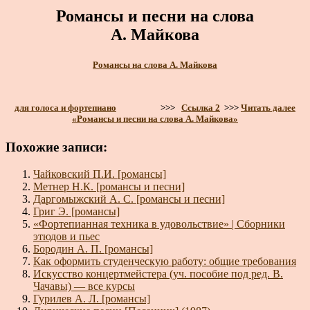
Романсы и песни на слова
А. Майкова
Романсы на слова А. Майкова
для голоса и фортепиано
>>>
Ссылка 2
>>>
Читать далее
«Романсы и песни на слова А. Майкова»
Похожие записи:
Чайковский П.И. [романсы]
Метнер Н.К. [романсы и песни]
Даргомыжский А. С. [романсы и песни]
Григ Э. [романсы]
«Фортепианная техника в удовольствие» | Сборники
этюдов и пьес
Бородин А. П. [романсы]
Как оформить студенческую работу: общие требования
Искусство концертмейстера (уч. пособие под ред. В.
Чачавы) — все курсы
Гурилев А. Л. [романсы]