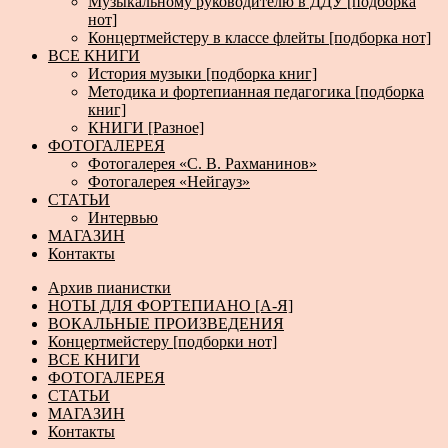
Музыкальному руководителю в ДДУ [подборка
нот]
Концертмейстеру в классе флейты [подборка нот]
ВСЕ КНИГИ
История музыки [подборка книг]
Методика и фортепианная педагогика [подборка
книг]
КНИГИ [Разное]
ФОТОГАЛЕРЕЯ
Фотогалерея «С. В. Рахманинов»
Фотогалерея «Нейгауз»
СТАТЬИ
Интервью
МАГАЗИН
Контакты
Архив пианистки
НОТЫ ДЛЯ ФОРТЕПИАНО [А-Я]
ВОКАЛЬНЫЕ ПРОИЗВЕДЕНИЯ
Концертмейстеру [подборки нот]
ВСЕ КНИГИ
ФОТОГАЛЕРЕЯ
СТАТЬИ
МАГАЗИН
Контакты