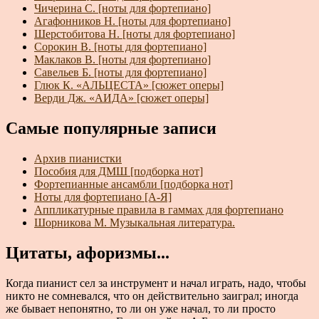
Чичерина С. [ноты для фортепиано]
Агафонников Н. [ноты для фортепиано]
Шерстобитова Н. [ноты для фортепиано]
Сорокин В. [ноты для фортепиано]
Маклаков В. [ноты для фортепиано]
Савельев Б. [ноты для фортепиано]
Глюк К. «АЛЬЦЕСТА» [сюжет оперы]
Верди Дж. «АИДА» [сюжет оперы]
Самые популярные записи
Архив пианистки
Пособия для ДМШ [подборка нот]
Фортепианные ансамбли [подборка нот]
Ноты для фортепиано [А-Я]
Аппликатурные правила в гаммах для фортепиано
Шорникова М. Музыкальная литература.
Цитаты, афоризмы...
Когда пианист сел за инструмент и начал играть, надо, чтобы
никто не сомневался, что он действительно заиграл; иногда
же бывает непонятно, то ли он уже начал, то ли просто