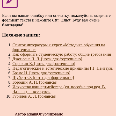
Если вы нашли ошибку или опечатку, пожалуйста, выделите
фрагмент текста и нажмите
Ctrl+Enter
. Буду вам очень
благодарна!
Похожие записи:
Список литературы к курсу «Методика обучения на
фортепиано»
Как оформить студенческую работу: общие требования
Джонсона Ч. Л. [ноты для фортепиано]
Сорокин К. [ноты для фортепиано]
Педагогические и эстетические принципы Г.Г. Нейгауза
Брамс И. [ноты для фортепиано]
Шуберт Ф. [ноты для фортепиано]
Бородин А. П. [романсы]
Искусство концертмейстера (уч. пособие под ред. В.
Чачавы) — все курсы
Гурилев А. Л. [романсы]
Автор
admin
Опубликовано