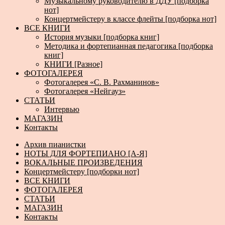
Музыкальному руководителю в ДДУ [подборка
нот]
Концертмейстеру в классе флейты [подборка нот]
ВСЕ КНИГИ
История музыки [подборка книг]
Методика и фортепианная педагогика [подборка
книг]
КНИГИ [Разное]
ФОТОГАЛЕРЕЯ
Фотогалерея «С. В. Рахманинов»
Фотогалерея «Нейгауз»
СТАТЬИ
Интервью
МАГАЗИН
Контакты
Архив пианистки
НОТЫ ДЛЯ ФОРТЕПИАНО [А-Я]
ВОКАЛЬНЫЕ ПРОИЗВЕДЕНИЯ
Концертмейстеру [подборки нот]
ВСЕ КНИГИ
ФОТОГАЛЕРЕЯ
СТАТЬИ
МАГАЗИН
Контакты