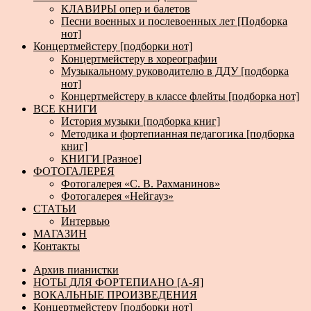
КЛАВИРЫ опер и балетов
Песни военных и послевоенных лет [Подборка
нот]
Концертмейстеру [подборки нот]
Концертмейстеру в хореографии
Музыкальному руководителю в ДДУ [подборка
нот]
Концертмейстеру в классе флейты [подборка нот]
ВСЕ КНИГИ
История музыки [подборка книг]
Методика и фортепианная педагогика [подборка
книг]
КНИГИ [Разное]
ФОТОГАЛЕРЕЯ
Фотогалерея «С. В. Рахманинов»
Фотогалерея «Нейгауз»
СТАТЬИ
Интервью
МАГАЗИН
Контакты
Архив пианистки
НОТЫ ДЛЯ ФОРТЕПИАНО [А-Я]
ВОКАЛЬНЫЕ ПРОИЗВЕДЕНИЯ
Концертмейстеру [подборки нот]