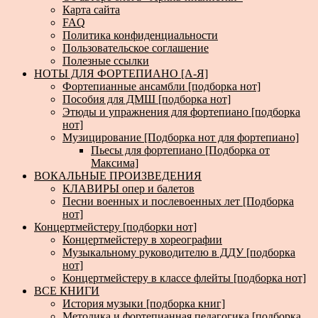
Карта сайта
FAQ
Политика конфиденциальности
Пользовательское соглашение
Полезные ссылки
НОТЫ ДЛЯ ФОРТЕПИАНО [А-Я]
Фортепианные ансамбли [подборка нот]
Пособия для ДМШ [подборка нот]
Этюды и упражнения для фортепиано [подборка
нот]
Музицирование [Подборка нот для фортепиано]
Пьесы для фортепиано [Подборка от
Максима]
ВОКАЛЬНЫЕ ПРОИЗВЕДЕНИЯ
КЛАВИРЫ опер и балетов
Песни военных и послевоенных лет [Подборка
нот]
Концертмейстеру [подборки нот]
Концертмейстеру в хореографии
Музыкальному руководителю в ДДУ [подборка
нот]
Концертмейстеру в классе флейты [подборка нот]
ВСЕ КНИГИ
История музыки [подборка книг]
Методика и фортепианная педагогика [подборка