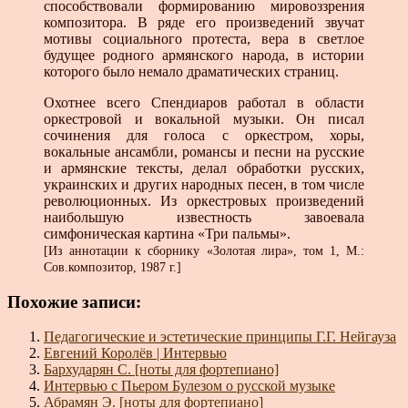
способствовали формированию мировоззрения
композитора. В ряде его произведений звучат
мотивы социального протеста, вера в светлое
будущее родного армянского народа, в истории
которого было немало драматических страниц.
Охотнее всего Спендиаров работал в области
оркестровой и вокальной музыки. Он писал
сочинения для голоса с оркестром, хоры,
вокальные ансамбли, романсы и песни на русские
и армянские тексты, делал обработки русских,
украинских и других народных песен, в том числе
революционных. Из оркестровых произведений
наибольшую известность завоевала
симфоническая картина «Три пальмы».
[Из аннотации к сборнику «Золотая лира», том 1, М.:
Сов.композитор, 1987 г.]
Похожие записи:
Педагогические и эстетические принципы Г.Г. Нейгауза
Евгений Королёв | Интервью
Бархударян С. [ноты для фортепиано]
Интервью с Пьером Булезом о русской музыке
Абрамян Э. [ноты для фортепиано]