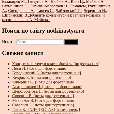
Балакирев М.
,
Глазунов А.
,
Дюбюк А.
,
Кюи Ц.
,
Майков А.
,
Рахманинов С.
,
Римский-Корсаков Н.
,
Романсы
,
Рубинштейн
А.
,
Спендиаров А.
,
Танеев С.
,
Чайковский П.
,
Черепнин Н.
,
Ширинский В.
Добавить комментарий
к записи Романсы и
песни на слова А. Майкова
Поиск по сайту notkinastya.ru
Искать:
Поиск
Свежие записи
Концертмейстеру в классе флейты [подборка нот]
Леви Н. [ноты для фортепиано]
Городинский Б. [ноты для фортепиано]
Веврик Е. [ноты для фортепиано]
Чичерина С. [ноты для фортепиано]
Агафонников Н. [ноты для фортепиано]
Шерстобитова Н. [ноты для фортепиано]
Сорокин В. [ноты для фортепиано]
Маклаков В. [ноты для фортепиано]
Савельев Б. [ноты для фортепиано]
Глюк К. «АЛЬЦЕСТА» [сюжет оперы]