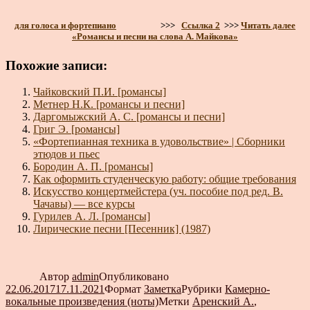
для голоса и фортепиано
>>>
Ссылка 2
>>>
Читать далее
«Романсы и песни на слова А. Майкова»
Похожие записи:
Чайковский П.И. [романсы]
Метнер Н.К. [романсы и песни]
Даргомыжский А. С. [романсы и песни]
Григ Э. [романсы]
«Фортепианная техника в удовольствие» | Сборники
этюдов и пьес
Бородин А. П. [романсы]
Как оформить студенческую работу: общие требования
Искусство концертмейстера (уч. пособие под ред. В.
Чачавы) — все курсы
Гурилев А. Л. [романсы]
Лирические песни [Песенник] (1987)
Автор
admin
Опубликовано
22.06.2017
17.11.2021
Формат
Заметка
Рубрики
Камерно-
вокальные произведения (ноты)
Метки
Аренский А.
,