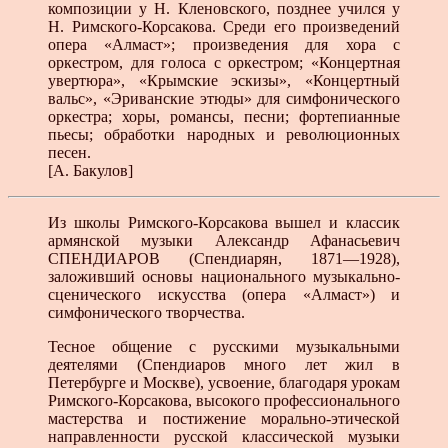
композиции у Н. Кленовского, позднее учился у
Н. Римского-Корсакова. Среди его произведений
опе­ра «Алмаст»; произведения для хора с
оркестром, для голоса с оркестром; «Концертная
увертюра», «Крымские эскизы», «Концертный
вальс», «Эриванские этюды» для симфонического
оркестра; хоры, романсы, песни; фор­тепианные
пьесы; обработки народных и революционных
песен.
[А. Бакулов]
Из школы Римского-Корсакова вышел и классик
армянской музыки Александр Афанасьевич
СПЕНДИАРОВ (Спендиарян, 1871—1928),
заложивший основы национального музыкально-
сценического искусства (опера «Алмаст») и
симфонического творчества.
Тесное общение с русскими музыкальными
деятелями (Спендиаров много лет жил в
Петербурге и Москве), усвоение, благодаря урокам
Римского-Корсакова, высокого профессионального
мастерства и постижение морально-этической
направленности русской классической музыки