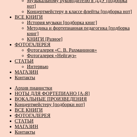
Музыкальному руководителю в ДДУ [подборка
нот]
Концертмейстеру в классе флейты [подборка нот]
ВСЕ КНИГИ
История музыки [подборка книг]
Методика и фортепианная педагогика [подборка
книг]
КНИГИ [Разное]
ФОТОГАЛЕРЕЯ
Фотогалерея «С. В. Рахманинов»
Фотогалерея «Нейгауз»
СТАТЬИ
Интервью
МАГАЗИН
Контакты
Архив пианистки
НОТЫ ДЛЯ ФОРТЕПИАНО [А-Я]
ВОКАЛЬНЫЕ ПРОИЗВЕДЕНИЯ
Концертмейстеру [подборки нот]
ВСЕ КНИГИ
ФОТОГАЛЕРЕЯ
СТАТЬИ
МАГАЗИН
Контакты