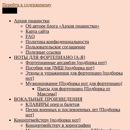
Перейти к содержимому
Меню
Архив пианистки
Всё для пианистов: ноты, книги, музыка, статьи…
Архив пианистки
Об авторе блога «Архив пианистки»
Карта сайта
FAQ
Политика конфиденциальности
Пользовательское соглашение
Полезные ссылки
НОТЫ ДЛЯ ФОРТЕПИАНО [А-Я]
Фортепианные ансамбли [подборка нот]
Пособия для ДМШ [подборка нот]
Этюды и упражнения для фортепиано [подборка
нот]
Музицирование [Подборка нот для фортепиано]
Пьесы для фортепиано [Подборка от
Максима]
ВОКАЛЬНЫЕ ПРОИЗВЕДЕНИЯ
КЛАВИРЫ опер и балетов
Песни военных и послевоенных лет [Подборка
нот]
Концертмейстеру [подборки нот]
Концертмейстеру в хореографии