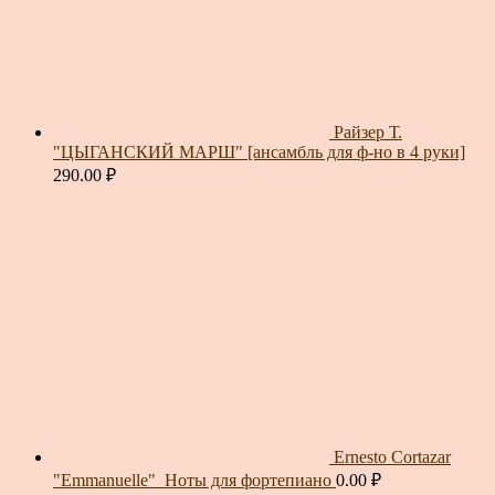
Райзер Т.
"ЦЫГАНСКИЙ МАРШ" [ансамбль для ф-но в 4 руки]
290.00
₽
Ernesto Cortazar
"Emmanuelle"_Ноты для фортепиано
0.00
₽