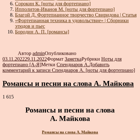
Сорокин К. [ноты для фортепиано]
Ипполитов-Иванов М. [ноты для фортепиано]
Благой Д. Фортепианное творчество Свиридова | Статья
«Фортепианная техника в удовольствие» | Сборники
этюдов и пьес
Бородин А. П. [романсы]
Автор
admin
Опубликовано
03.11.2022
29.11.2022
Формат
Заметка
Рубрики
Ноты для
фортепиано [А-Я]
Метки
Спендиаров А.
Добавить
комментарий
к записи Спендиаров А. [ноты для фортепиано]
Романсы и песни на слова А. Майкова
1 615
Романсы и песни на слова
А. Майкова
Романсы на слова А. Майкова